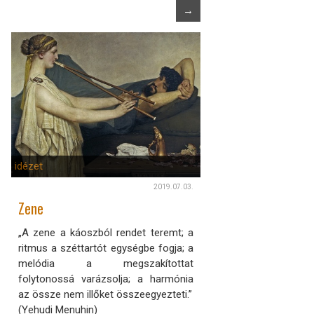
→
idézet
2019.07.03.
Zene
„A zene a káoszból rendet teremt; a
ritmus a széttartót egységbe fogja; a
melódia a megszakítottat
folytonossá varázsolja; a harmónia
az össze nem illőket összeegyezteti.”
(Yehudi Menuhin)