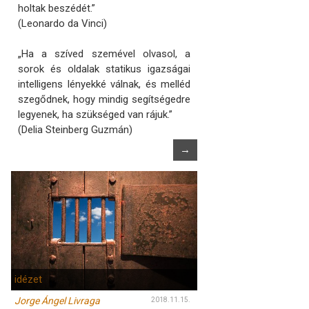
holtak beszédét.”
(Leonardo da Vinci)
„Ha a szíved szemével olvasol, a
sorok és oldalak statikus igazságai
intelligens lényekké válnak, és melléd
szegődnek, hogy mindig segítségedre
legyenek, ha szükséged van rájuk.”
(Delia Steinberg Guzmán)
→
idézet
Jorge Ángel Livraga
2018.11.15.