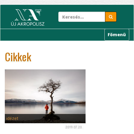
Ugrás
a
tartalomra
Főmenü
Cikkek
idézet
2019.07.20.