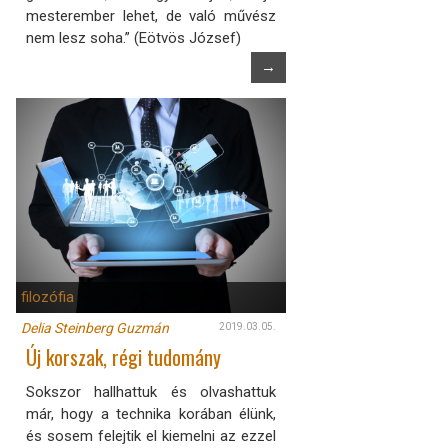
mesterember lehet, de való művész
nem lesz soha.” (Eötvös József)
→
filozófia
Delia Steinberg Guzmán
2019.03.05.
Új korszak, régi tudomány
Sokszor hallhattuk és olvashattuk
már, hogy a technika korában élünk,
és sosem felejtik el kiemelni az ezzel