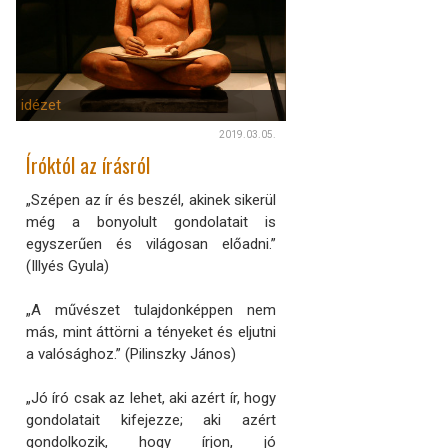
idézet
2019.03.05.
Íróktól az írásról
„Szépen az ír és beszél, akinek sikerül
még a bonyolult gondolatait is
egyszerűen és világosan előadni.”
(Illyés Gyula)
„A művészet tulajdonképpen nem
más, mint áttörni a tényeket és eljutni
a valósághoz.” (Pilinszky János)
„Jó író csak az lehet, aki azért ír, hogy
gondolatait kifejezze; aki azért
gondolkozik, hogy írjon, jó