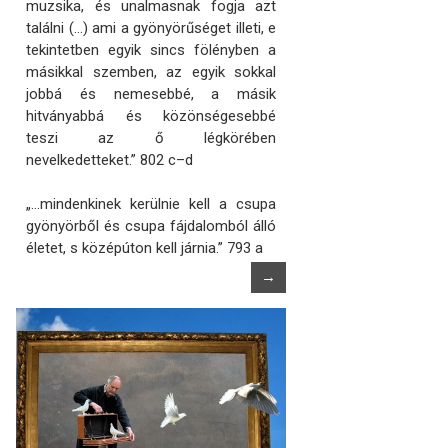
muzsika, és unalmasnak fogja azt
találni (…) ami a gyönyörűséget illeti, e
tekintetben egyik sincs fölényben a
másikkal szemben, az egyik sokkal
jobbá és nemesebbé, a másik
hitványabbá és közönségesebbé
teszi az ő légkörében
nevelkedetteket.” 802 c–d
„…mindenkinek kerülnie kell a csupa
gyönyörből és csupa fájdalomból álló
életet, s középúton kell járnia.” 793 a
→