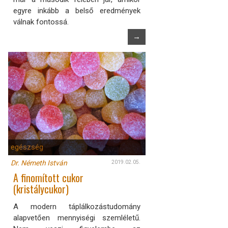
egyre inkább a belső eredmények
válnak fontossá.
→
egészség
Dr. Németh István
2019.02.05.
A finomított cukor
(kristálycukor)
A modern táplálkozástudomány
alapvetően mennyiségi szemléletű.