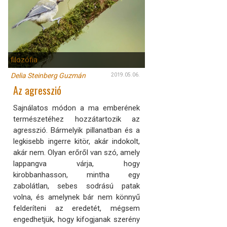
filozófia
Delia Steinberg Guzmán
2019.05.06.
Az agresszió
Sajnálatos módon a ma emberének
természetéhez hozzátartozik az
agresszió. Bármelyik pillanatban és a
legkisebb ingerre kitör, akár indokolt,
akár nem. Olyan erőről van szó, amely
lappangva várja, hogy
kirobbanhasson, mintha egy
zabolátlan, sebes sodrású patak
volna, és amelynek bár nem könnyű
felderíteni az eredetét, mégsem
engedhetjük, hogy kifogjanak szerény