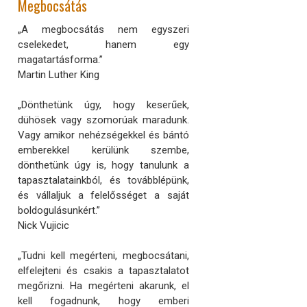
Megbocsátás
„A megbocsátás nem egyszeri
cselekedet, hanem egy
magatartásforma.”
Martin Luther King
„Dönthetünk úgy, hogy keserűek,
dühösek vagy szomorúak maradunk.
Vagy amikor nehézségekkel és bántó
emberekkel kerülünk szembe,
dönthetünk úgy is, hogy tanulunk a
tapasztalatainkból, és továbblépünk,
és vállaljuk a felelősséget a saját
boldogulásunkért.”
Nick Vujicic
„Tudni kell megérteni, megbocsátani,
elfelejteni és csakis a tapasztalatot
megőrizni. Ha megérteni akarunk, el
kell fogadnunk, hogy emberi