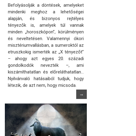
Befolyásolják a döntések, amelyeket
mindenki meghoz a lehetőségei
alapján, és bizonyos rejtélyes
tényezők is, amelyek túl vannak
minden „horoszkópon”, körülményen
és neveltetésen. Valamennyi ókori
misztériumvallásban, a sumeroktól az
etruszkokig ismerték az „X tényezőt”
– ahogy azt egyes 20. századi
gondolkodók nevezték –, ami
kiszámíthatatlan és előreláthatatlan…
Nyilvánvaló hatásaiból tudjuk, hogy
létezik, de azt nem, hogy micsoda.
→