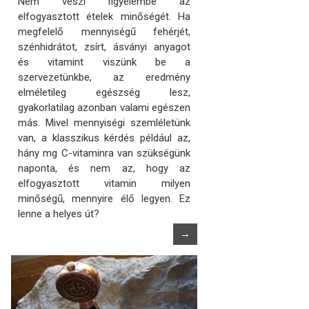
Nem veszi figyelembe az
elfogyasztott ételek minőségét. Ha
megfelelő mennyiségű fehérjét,
szénhidrátot, zsírt, ásványi anyagot
és vitamint viszünk be a
szervezetünkbe, az eredmény
elméletileg egészség lesz,
gyakorlatilag azonban valami egészen
más. Mivel mennyiségi szemléletünk
van, a klasszikus kérdés például az,
hány mg C-vitaminra van szükségünk
naponta, és nem az, hogy az
elfogyasztott vitamin milyen
minőségű, mennyire élő legyen. Ez
lenne a helyes út?
→