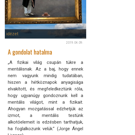
idézet
2019.04.09.
A gondolat hatalma
„A fizikai világ csupán tükre a
mentálisnak. Az a baj, hogy ennek
nem vagyunk mindig tudatában,
hiszen a hétköznapok anyagisága
elvakított, és megfeledkeztünk róla,
hogy ugyanúgy gondoznunk kell a
mentális világot, mint a fizikait.
Ahogyan mozgatással edzhetjük az
izmot, a mentális testünk
alkotóelemeit is edzésben tarthatjuk,
ha foglalkozunk velük.” (Jorge Ángel