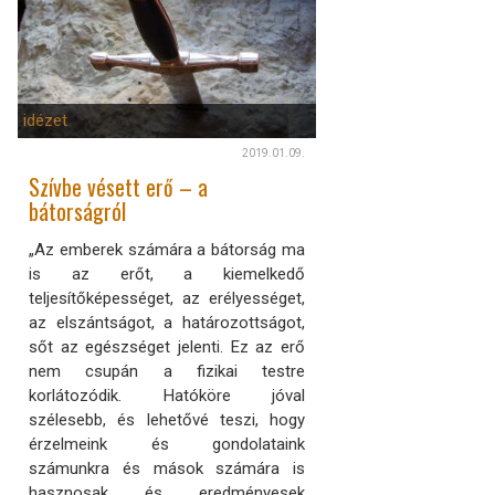
idézet
2019.01.09.
Szívbe vésett erő – a
bátorságról
„Az emberek számára a bátorság ma
is az erőt, a kiemelkedő
teljesítőképességet, az erélyességet,
az elszántságot, a határozottságot,
sőt az egészséget jelenti. Ez az erő
nem csupán a fizikai testre
korlátozódik. Hatóköre jóval
szélesebb, és lehetővé teszi, hogy
érzelmeink és gondolataink
számunkra és mások számára is
hasznosak és eredményesek