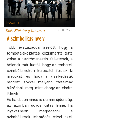
filozófia
Delia Steinberg Guzmán
2018.12.20.
A szimbolikus nyelv
Több évszázaddal azelőtt, hogy a
tömegtájékoztatás közismertté tette
volna a pszichoanalízis felvetéseit, a
bölcsek már tudták, hogy az emberek
szimbólumokon keresztül fejezik ki
magukat, és hogy a viselkedésük
mögött sokkal mélyebb tartalmak
húzódnak meg, mint ahogy az elsőre
látszik.
És ha ebben nincs is semmi újdonság,
az azonban üdvös újítás lenne, ha
igyekeznénk megragadni a
szimbólumok jelentését, mivel ezek