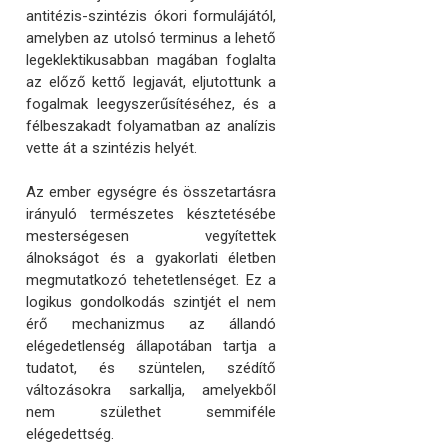
antitézis-szintézis ókori formulájától,
amelyben az utolsó terminus a lehető
legeklektikusabban magában foglalta
az előző kettő legjavát, eljutottunk a
fogalmak leegyszerűsítéséhez, és a
félbeszakadt folyamatban az analízis
vette át a szintézis helyét.
Az ember egységre és összetartásra
irányuló természetes késztetésébe
mesterségesen vegyítettek
álnokságot és a gyakorlati életben
megmutatkozó tehetetlenséget. Ez a
logikus gondolkodás szintjét el nem
érő mechanizmus az állandó
elégedetlenség állapotában tartja a
tudatot, és szüntelen, szédítő
változásokra sarkallja, amelyekből
nem születhet semmiféle
elégedettség.