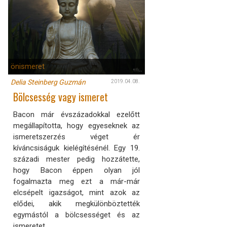
önismeret
Delia Steinberg Guzmán
2019.04.08.
Bölcsesség vagy ismeret
Bacon már évszázadokkal ezelőtt
megállapította, hogy egyeseknek az
ismeretszerzés véget ér
kíváncsiságuk kielégítésénél. Egy 19.
századi mester pedig hozzátette,
hogy Bacon éppen olyan jól
fogalmazta meg ezt a már-már
elcsépelt igazságot, mint azok az
elődei, akik megkülönböztették
egymástól a bölcsességet és az
ismeretet.