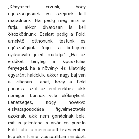
„Kényszert érzünk, hogy
egészségesnek és szépnek kell
maradnunk. Ha pedig még arra is
futja, akkor divatosan is kell
öltözködnünk. Ezalatt pedig a Föld,
amelytől otthonunk, testünk és
egészségünk függ, a betegség
nyilvánvaló jeleit mutatja.” „Ha az
erdőket tényleg a kipusztulás
fenyegeti, ha a növény- és állatvilág
egyaránt haldoklik, akkor nagy baj van
a világban. Lehet, hogy a Föld
panasza szól az emberekhez, akik
nemigen bánnak vele élőlényként.
Lehetséges, hogy növekvő
elsivatagosodása figyelmeztetés
azoknak, akik nem gondolnak bele,
mit is jelentene a sivár és puszta
Föld… ahol a megmaradt kevés ember
képtelen lenne visszaállítani mindazt,