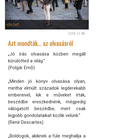
idézet
2018.12.08.
Azt mondták... az olvasásról
„Jó írás olvasása közben megáll
körülötted a világ.”
(Polgár Ernő)
„Minden jó könyv olvasása olyan,
mintha elmúlt századok legderekabb
embereivel, kik e műveket írták,
beszédbe ereszkednénk, mégpedig
válogatott beszédbe, mert csak
legjobb gondolataikat közlik velünk.”
(René Descartes)
„Boldogok, akiknek a füle meghallja a