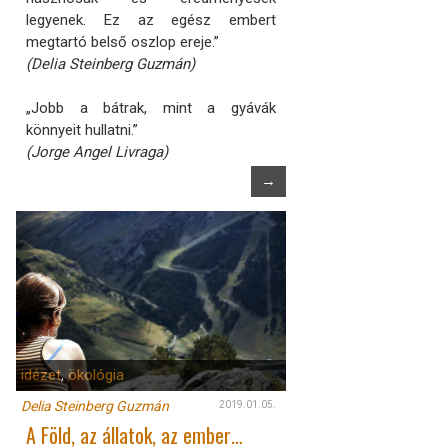
legyenek. Ez az egész embert
megtartó belső oszlop ereje.”
(Delia Steinberg Guzmán)
„Jobb a bátrak, mint a gyávák
könnyeit hullatni.”
(Jorge Angel Livraga)
→
idézet
,
ökológia
Delia Steinberg Guzmán
2019.01.05.
A Föld, az állatok, az ember…