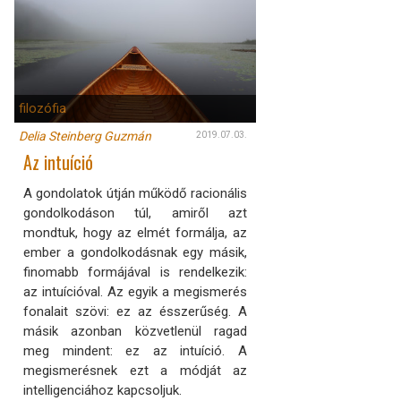
filozófia
Delia Steinberg Guzmán
2019.07.03.
Az intuíció
A gondolatok útján működő racionális
gondolkodáson túl, amiről azt
mondtuk, hogy az elmét formálja, az
ember a gondolkodásnak egy másik,
finomabb formájával is rendelkezik:
az intuícióval. Az egyik a megismerés
fonalait szövi: ez az ésszerűség. A
másik azonban közvetlenül ragad
meg mindent: ez az intuíció. A
megismerésnek ezt a módját az
intelligenciához kapcsoljuk.