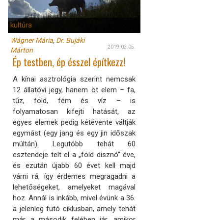
kultúra
Wágner Mária
,
Dr. Bujáki
2019.02.05.
Márton
Ép testben, ép ésszel építkezz!
A kínai asztrológia szerint nemcsak
12 állatövi jegy, hanem öt elem – fa,
tűz, föld, fém és víz – is
folyamatosan kifejti hatását, az
egyes elemek pedig kétévente váltják
egymást (egy jang és egy jin időszak
múltán). Legutóbb tehát 60
esztendeje telt el a „föld disznó” éve,
és ezután újabb 60 évet kell majd
várni rá, így érdemes megragadni a
lehetőségeket, amelyeket magával
hoz. Annál is inkább, mivel évünk a 36.
a jelenleg futó ciklusban, amely tehát
már a második felében jár, amikor