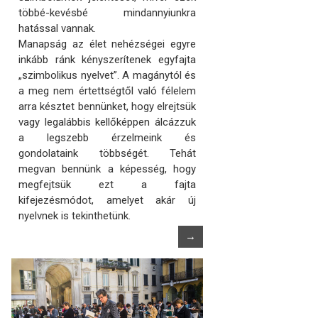
többé-kevésbé mindannyiunkra
hatással vannak.
Manapság az élet nehézségei egyre
inkább ránk kényszerítenek egyfajta
„szimbolikus nyelvet”. A magánytól és
a meg nem értettségtől való félelem
arra késztet bennünket, hogy elrejtsük
vagy legalábbis kellőképpen álcázzuk
a legszebb érzelmeink és
gondolataink többségét. Tehát
megvan bennünk a képesség, hogy
megfejtsük ezt a fajta
kifejezésmódot, amelyet akár új
nyelvnek is tekinthetünk.
→