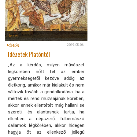
idézet
Platón
2019.05.06.
Idézetek Platóntól
„Az a kérdés, milyen művészet
légkörében nőtt fel az ember
gyermekségétől kezdve addig az
életkorig, amikor már kialakult és nem
változik tovább a gondolkodása: ha a
mérték és rend múzsájának körében,
akkor ennek ellentétét még hallani se
szereti, és alantasnak tartja; ha
ellenben a népszerű, fülbemászó
dallamok légkörében, akkor hidegen
hagyja őt az ellenkező jellegű