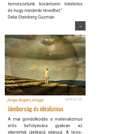
természetünk korántsem tökéletes
és hogy mindenki tévedhet.”
Delia Steinberg Guzmán
→
filozófia
Jorge Ángel Livraga
2019.07.20.
Jámborság és idealizmus
A mai gondolkodás a materializmus
erős befolyására gyakran az
ellentétek játékává silányul. A tézis-