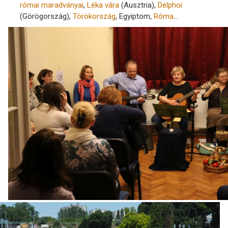
római maradványai
,
Léka vára
(Ausztria),
Delphoi
(Görögország),
Törökország
, Egyiptom,
Róma
…