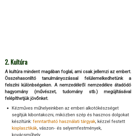
2. Kultúra
A kultúra mindent magában foglal, ami csak jellemzi az embert.
Összehasonlító tanulmányozással felülemelkedhetünk a
felszíni különbségeken. A nemzedékről nemzedékre átadódó
hagyomány (művészet, tudomány stb.) megújításával
felépíthetjük jövőnket.
Kézműves műhelyeinkben az emberi alkotókészséget
segítjük kibontakozni, miközben szép és hasznos dolgokat
készítünk:
fenntartható használati tárgyak
, kézzel festett
kisplasztikák
, vászon- és selyemfestmények,
kovácsműhely…