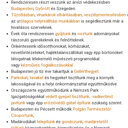
Rendszeresen részt veszünk az árvízi védekezésben
Budapesten
,
Győrött
és Szegeden.
Tűzoltásban
,
viharkárok elhárításában
,
veszélymentesítésben
az u
tólagos helyreállítási munkákban
is segédkeztünk már a
hivatásos szerveknek.
Évek óta rendszeresen
gyűjtünk
és
osztunk
adományokat
rászoruló gyerekeknek és felnőtteknek.
Önkénteseink idősotthonokat, kórházakat,
nevelőintézeteket, hajléktalanszállókat vagy épp börtönöket
látogatnak lélekemelő művészeti programokkal
vagy
kézműves foglalkozásokkal
.
Budapesten jó tíz éve takarítjuk a
Gellérthegyet
.
Parkokat
,
tavakat
és hegyeket tisztítunk meg a környék
lakosságával és a helyi önkormányzattal együttműködve.
Országszerte együttműködünk a Nemzeti Park
Igazgatóságokkal
védett gyepet tisztítunk,
vadkerítést
javítunk
vagy épp
erózióvédő gátat építünk
szükség szerint.
Budapesten és Pécsett működik
Polgári Természetőr
Csoportunk
,
Madárodúkat
telepítünk
és
gondozunk
,
madáretetőt