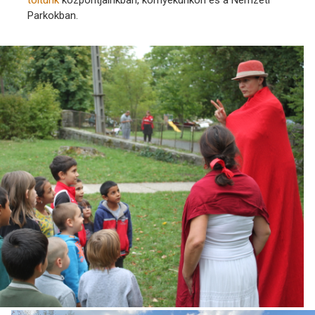
töltünk
központjainkban, környékünkön és a Nemzeti
Parkokban.