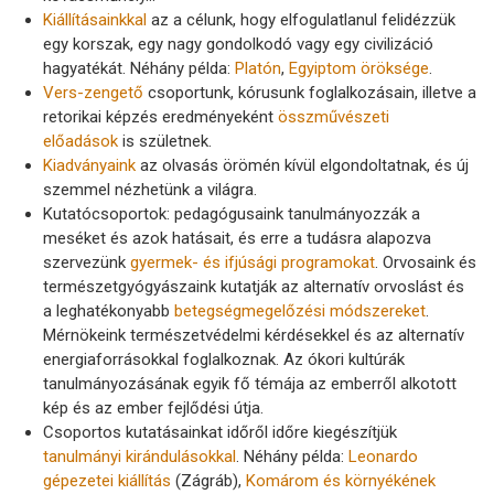
Kiállításainkkal
az a célunk, hogy elfogulatlanul felidézzük
egy korszak, egy nagy gondolkodó vagy egy civilizáció
hagyatékát. Néhány példa:
Platón
,
Egyiptom öröksége
.
Vers-zengető
csoportunk, kórusunk foglalkozásain, illetve a
retorikai képzés eredményeként
összművészeti
előadások
is születnek.
Kiadványaink
az olvasás örömén kívül elgondoltatnak, és új
szemmel nézhetünk a világra.
Kutatócsoportok: pedagógusaink tanulmányozzák a
meséket és azok hatásait, és erre a tudásra alapozva
szervezünk
gyermek- és ifjúsági programokat
. Orvosaink és
természetgyógyászaink kutatják az alternatív orvoslást és
a leghatékonyabb
betegségmegelőzési módszereket
.
Mérnökeink természetvédelmi kérdésekkel és az alternatív
energiaforrásokkal foglalkoznak. Az ókori kultúrák
tanulmányozásának egyik fő témája az emberről alkotott
kép és az ember fejlődési útja.
Csoportos kutatásainkat időről időre kiegészítjük
tanulmányi kirándulásokkal
. Néhány példa:
Leonardo
gépezetei kiállítás
(Zágráb),
Komárom és környékének