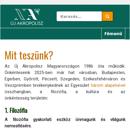
Ugrás
a
tartalomra
Főmenü
Mit teszünk?
Az Új Akropolisz Magyarországon 1986 óta működik.
Önkénteseink 2025-ben már hat városban, Budapesten,
Egerben, Győrött, Pécsett, Szegeden, Székesfehérváron és
Veszprémben tevékenykednek az Egyesület
három alapelvével
összhangban, a filozófia, a kultúra és az
önkéntesség területén:
1. Filozófia
A filozófia gyakorlati eszköz önmagunk és világunk
nemesítésére.