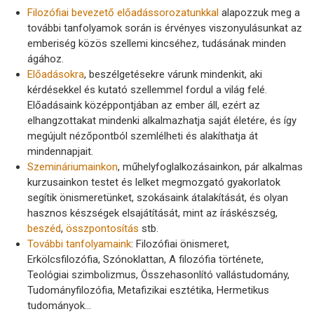
Filozófiai bevezető előadássorozatunkkal
alapozzuk meg a
további tanfolyamok során is érvényes viszonyulásunkat az
emberiség közös szellemi kincséhez, tudásának minden
ágához.
Előadásokra
, beszélgetésekre várunk mindenkit, aki
kérdésekkel és kutató szellemmel fordul a világ felé.
Előadásaink középpontjában az ember áll, ezért az
elhangzottakat mindenki alkalmazhatja saját életére, és így
megújult nézőpontból szemlélheti és alakíthatja át
mindennapjait.
Szemináriumainkon
, műhelyfoglalkozásainkon, pár alkalmas
kurzusainkon testet és lelket megmozgató gyakorlatok
segítik önismeretünket, szokásaink átalakítását, és olyan
hasznos készségek elsajátítását, mint az íráskészség,
beszéd
,
összpontosítás
stb.
További tanfolyamaink
: Filozófiai önismeret,
Erkölcsfilozófia, Szónoklattan, A filozófia története,
Teológiai szimbolizmus, Összehasonlító vallástudomány,
Tudományfilozófia, Metafizikai esztétika, Hermetikus
tudományok…