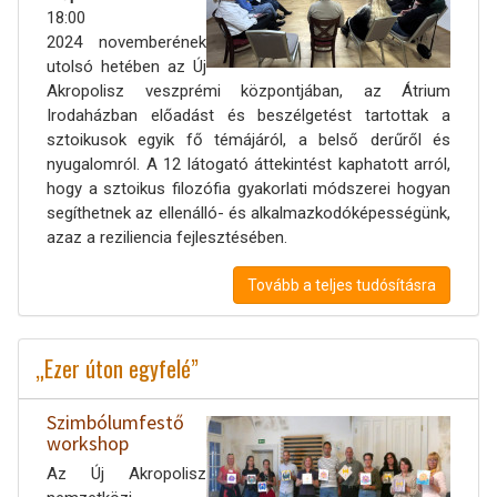
18:00
2024 novemberének
utolsó hetében az Új
Akropolisz veszprémi központjában, az Átrium
Irodaházban előadást és beszélgetést tartottak a
sztoikusok egyik fő témájáról, a belső derűről és
nyugalomról. A 12 látogató áttekintést kaphatott arról,
hogy a sztoikus filozófia gyakorlati módszerei hogyan
segíthetnek az ellenálló- és alkalmazkodóképességünk,
azaz a reziliencia fejlesztésében.
Tovább a teljes tudósításra
„Ezer úton egyfelé”
Szimbólumfestő
workshop
Az Új Akropolisz