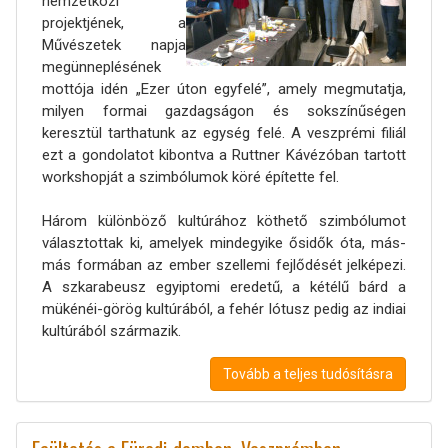
nemzetközi
projektjének, a
Művészetek napja
megünneplésének
mottója idén „Ezer úton egyfelé”, amely megmutatja,
milyen formai gazdagságon és sokszínűségen
keresztül tarthatunk az egység felé. A veszprémi filiál
ezt a gondolatot kibontva a Ruttner Kávézóban tartott
workshopját a szimbólumok köré építette fel.
Három különböző kultúrához köthető szimbólumot
választottak ki, amelyek mindegyike ősidők óta, más-
más formában az ember szellemi fejlődését jelképezi.
A szkarabeusz egyiptomi eredetű, a kétélű bárd a
mükénéi-görög kultúrából, a fehér lótusz pedig az indiai
kultúrából származik.
Tovább a teljes tudósításra