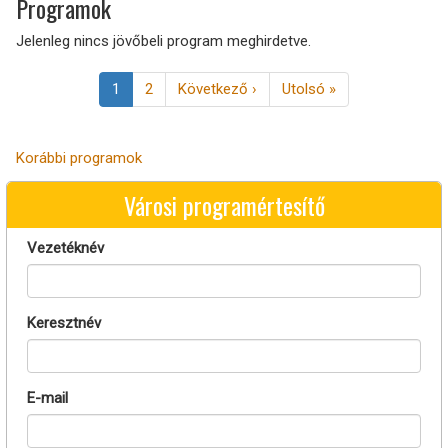
Programok
Jelenleg nincs jövőbeli program meghirdetve.
Oldalszámozás
Jelenlegi
1
Page
2
Következő
Következő ›
Utolsó
Utolsó »
oldal
oldal
oldal
Korábbi programok
Városi programértesítő
Vezetéknév
Keresztnév
E-mail