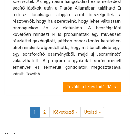
szerveztek. Az egymásra hangolódást és ismerkedést
segítő játékok után a Platón Államában található Ér
mítosz tanulságai alapján arról beszélgettek a
résztvevők, hogy ha szeretnénk, hogy lehet változtatni
önmagunkon és az életünkön. A beszélgetést
követően mindezt ki is próbálhatták egy művészeti
részlettel gazdagított, játékos önsorsfonás keretében,
ahol mindenki átgondolhatta, hogy mit tanult élete egy-
egy sorsfordító eseményéből, majd új „sorsmintát”
választhatott. A program a gyakorlat során megélt
élmények és felmerült gondolatok megosztásával
zárult. Tovább
Tovább a teljes tudósításra
Oldalszámozás
Jelenlegi
1
Page
2
Következő
Következő ›
Utolsó
Utolsó »
oldal
oldal
oldal