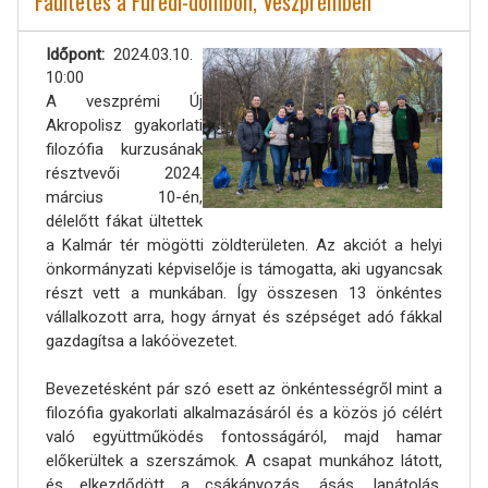
Faültetés a Füredi-dombon, Veszprémben
Időpont
2024.03.10.
10:00
A veszprémi Új
Akropolisz gyakorlati
filozófia kurzusának
résztvevői 2024.
március 10-én,
délelőtt fákat ültettek
a Kalmár tér mögötti zöldterületen. Az akciót a helyi
önkormányzati képviselője is támogatta, aki ugyancsak
részt vett a munkában. Így összesen 13 önkéntes
vállalkozott arra, hogy árnyat és szépséget adó fákkal
gazdagítsa a lakóövezetet.
Bevezetésként pár szó esett az önkéntességről mint a
filozófia gyakorlati alkalmazásáról és a közös jó célért
való együttműködés fontosságáról, majd hamar
előkerültek a szerszámok. A csapat munkához látott,
és elkezdődött a csákányozás, ásás, lapátolás,