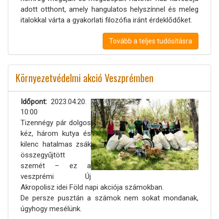
adott otthont, amely hangulatos helyszínnel és meleg
italokkal várta a gyakorlati filozófia iránt érdeklődőket.
Tovább a teljes tudósításra
Környezetvédelmi akció Veszprémben
Időpont
2023.04.20.
10:00
Tizennégy pár dolgos
kéz, három kutya és
kilenc hatalmas zsák
összegyűjtött
szemét – ez a
veszprémi Új
Akropolisz idei Föld napi akciója számokban.
De persze pusztán a számok nem sokat mondanak,
úgyhogy mesélünk.