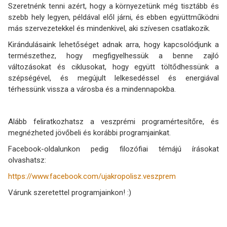
Szeretnénk tenni azért, hogy a környezetünk még tisztább és
szebb hely legyen, példával elől járni, és ebben együttműködni
más szervezetekkel és mindenkivel, aki szívesen csatlakozik.
Kirándulásaink lehetőséget adnak arra, hogy kapcsolódjunk a
természethez, hogy megfigyelhessük a benne zajló
változásokat és ciklusokat, hogy együtt töltődhessünk a
szépségével, és megújult lelkesedéssel és energiával
térhessünk vissza a városba és a mindennapokba.
Alább feliratkozhatsz a veszprémi programértesítőre, és
megnézheted jövőbeli és korábbi programjainkat.
Facebook-oldalunkon pedig filozófiai témájú írásokat
olvashatsz:
https://www.facebook.com/ujakropolisz.veszprem
Várunk szeretettel programjainkon! :)