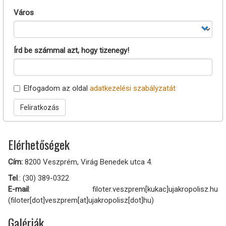
Város
Írd be számmal azt, hogy tizenegy!
Elfogadom az oldal
adatkezelési szabályzatát
Feliratkozás
Elérhetőségek
Cím:
8200 Veszprém, Virág Benedek utca 4.
Tel
.: (30) 389-0322
E-mail
:
filoter.veszprem
[kukac]
ujakropolisz.hu
(filoter[dot]veszprem[at]ujakropolisz[dot]hu)
Galériák