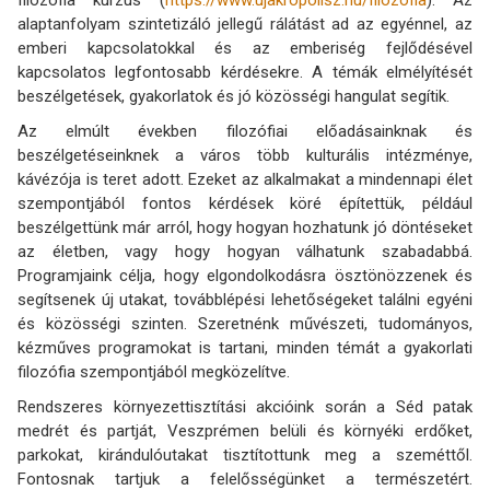
alaptanfolyam szintetizáló jellegű rálátást ad az egyénnel, az
emberi kapcsolatokkal és az emberiség fejlődésével
kapcsolatos legfontosabb kérdésekre. A témák elmélyítését
beszélgetések, gyakorlatok és jó közösségi hangulat segítik.
Az elmúlt években filozófiai előadásainknak és
beszélgetéseinknek a város több kulturális intézménye,
kávézója is teret adott. Ezeket az alkalmakat a mindennapi élet
szempontjából fontos kérdések köré építettük, például
beszélgettünk már arról, hogy hogyan hozhatunk jó döntéseket
az életben, vagy hogy hogyan válhatunk szabadabbá.
Programjaink célja, hogy elgondolkodásra ösztönözzenek és
segítsenek új utakat, továbblépési lehetőségeket találni egyéni
és közösségi szinten. Szeretnénk művészeti, tudományos,
kézműves programokat is tartani, minden témát a gyakorlati
filozófia szempontjából megközelítve.
Rendszeres környezettisztítási akcióink során a Séd patak
medrét és partját, Veszprémen belüli és környéki erdőket,
parkokat, kirándulóutakat tisztítottunk meg a szeméttől.
Fontosnak tartjuk a felelősségünket a természetért.