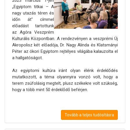
2023 március 1-jén
„Egyiptom titkai – A
nagy utazás téren és
időn át" címmel
előadást tartottunk
az Agóra Veszprém
Kulturális Központban. A rendezvényen a veszprémi Új
Akropolisz két előadója, Dr. Nagy Alinda és Klatsmányi
Péter az ókori Egyiptom rejtélyes világába kalauzolta el
a hallgatóságot.
Az egyiptomi kultúra iránt olyan élénk érdeklődés
mutatkozott, a téma olyannyira vonzó volt, hogy a
terem zsúfolásig megtelt, plusz székekre volt szükség,
hogy a több mint 50 érdeklődő beférjen.
Tovább a teljes tudósításra