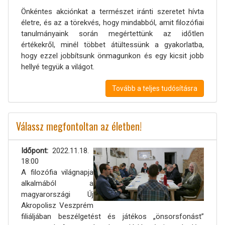
Önkéntes akciónkat a természet iránti szeretet hívta
életre, és az a törekvés, hogy mindabból, amit filozófiai
tanulmányaink során megértettünk az időtlen
értékekről, minél többet átültessünk a gyakorlatba,
hogy ezzel jobbítsunk önmagunkon és egy kicsit jobb
hellyé tegyük a világot.
Tovább a teljes tudósításra
Válassz megfontoltan az életben!
Időpont
2022.11.18.
18:00
A filozófia világnapja
alkalmából a
magyarországi Új
Akropolisz Veszprém
filiáljában beszélgetést és játékos „önsorsfonást”