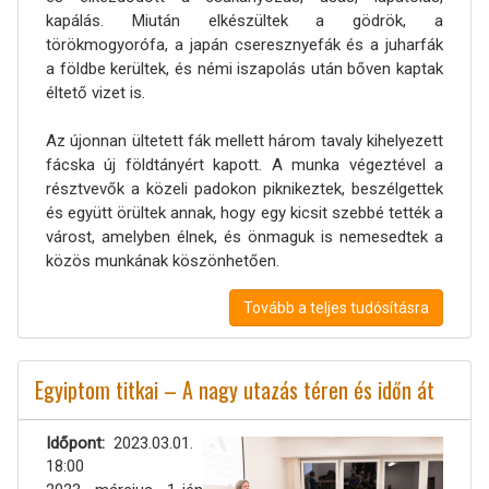
kapálás. Miután elkészültek a gödrök, a
törökmogyorófa, a japán cseresznyefák és a juharfák
a földbe kerültek, és némi iszapolás után bőven kaptak
éltető vizet is.
Az újonnan ültetett fák mellett három tavaly kihelyezett
fácska új földtányért kapott. A munka végeztével a
résztvevők a közeli padokon piknikeztek, beszélgettek
és együtt örültek annak, hogy egy kicsit szebbé tették a
várost, amelyben élnek, és önmaguk is nemesedtek a
közös munkának köszönhetően.
Tovább a teljes tudósításra
Egyiptom titkai – A nagy utazás téren és időn át
Időpont
2023.03.01.
18:00