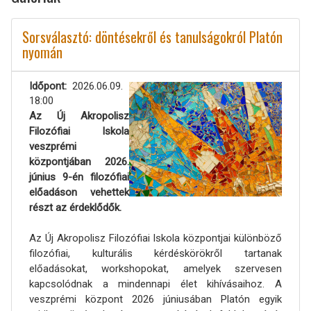
Sorsválasztó: döntésekről és tanulságokról Platón
nyomán
Időpont
2026.06.09.
18:00
Az Új Akropolisz
Filozófiai Iskola
veszprémi
központjában 2026.
június 9-én filozófiai
előadáson vehettek
részt az érdeklődők.
Az Új Akropolisz Filozófiai Iskola központjai különböző
filozófiai, kulturális kérdéskörökről tartanak
előadásokat, workshopokat, amelyek szervesen
kapcsolódnak a mindennapi élet kihívásaihoz. A
veszprémi központ 2026 júniusában Platón egyik