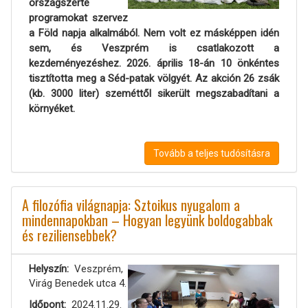
országszerte
programokat szervez
a Föld napja alkalmából. Nem volt ez másképpen idén
sem, és Veszprém is csatlakozott a
kezdeményezéshez. 2026. április 18-án 10 önkéntes
tisztította meg a Séd-patak völgyét. Az akción 26 zsák
(kb. 3000 liter) szeméttől sikerült megszabadítani a
környéket.
Tovább a teljes tudósításra
A filozófia világnapja: Sztoikus nyugalom a
mindennapokban – Hogyan legyünk boldogabbak
és reziliensebbek?
Helyszín
Veszprém,
Virág Benedek utca 4.
Időpont
2024.11.29.