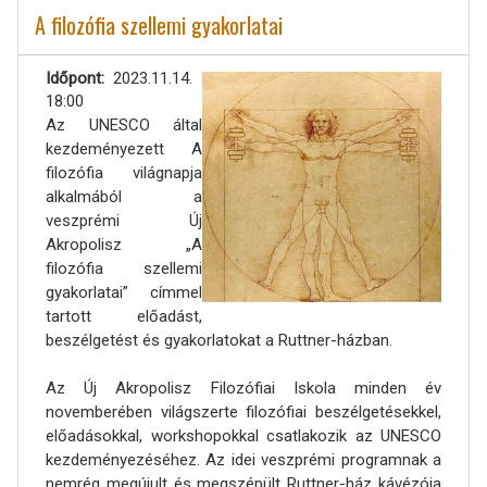
A filozófia szellemi gyakorlatai
Időpont
2023.11.14.
18:00
Az UNESCO által
kezdeményezett A
filozófia világnapja
alkalmából a
veszprémi Új
Akropolisz „A
filozófia szellemi
gyakorlatai” címmel
tartott előadást,
beszélgetést és gyakorlatokat a Ruttner-házban.
Az Új Akropolisz Filozófiai Iskola minden év
novemberében világszerte filozófiai beszélgetésekkel,
előadásokkal, workshopokkal csatlakozik az UNESCO
kezdeményezéséhez. Az idei veszprémi programnak a
nemrég megújult és megszépült Ruttner-ház kávézója