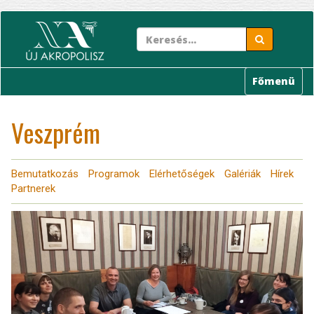
Ugrás
a
tartalomra
Főmenü
Veszprém
Bemutatkozás
Programok
Elérhetőségek
Galériák
Hírek
Partnerek