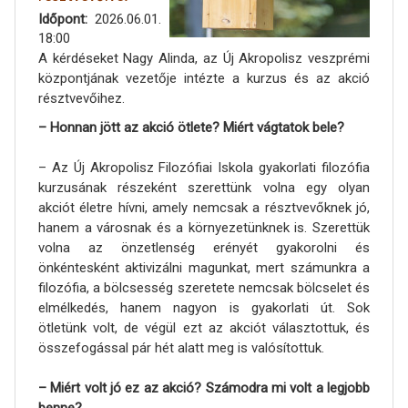
Időpont
2026.06.01.
18:00
A kérdéseket Nagy Alinda, az Új Akropolisz veszprémi
központjának vezetője intézte a kurzus és az akció
résztvevőihez.
– Honnan jött az akció ötlete? Miért vágtatok bele?
– Az Új Akropolisz Filozófiai Iskola gyakorlati filozófia
kurzusának részeként szerettünk volna egy olyan
akciót életre hívni, amely nemcsak a résztvevőknek jó,
hanem a városnak és a környezetünknek is. Szerettük
volna az önzetlenség erényét gyakorolni és
önkéntesként aktivizálni magunkat, mert számunkra a
filozófia, a bölcsesség szeretete nemcsak bölcselet és
elmélkedés, hanem nagyon is gyakorlati út. Sok
ötletünk volt, de végül ezt az akciót választottuk, és
összefogással pár hét alatt meg is valósítottuk.
– Miért volt jó ez az akció? Számodra mi volt a legjobb
benne?