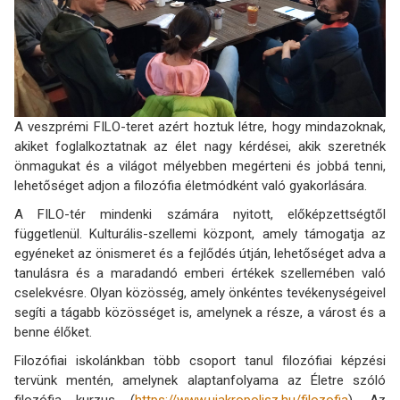
A veszprémi FILO-teret azért hoztuk létre, hogy mindazoknak,
akiket foglalkoztatnak az élet nagy kérdései, akik szeretnék
önmagukat és a világot mélyebben megérteni és jobbá tenni,
lehetőséget adjon a filozófia életmódként való gyakorlására.
A FILO-tér mindenki számára nyitott, előképzettségtől
függetlenül. Kulturális-szellemi központ, amely támogatja az
egyéneket az önismeret és a fejlődés útján, lehetőséget adva a
tanulásra és a maradandó emberi értékek szellemében való
cselekvésre. Olyan közösség, amely önkéntes tevékenységeivel
segíti a tágabb közösséget is, amelynek a része, a várost és a
benne élőket.
Filozófiai iskolánkban több csoport tanul filozófiai képzési
tervünk mentén, amelynek alaptanfolyama az Életre szóló
filozófia kurzus (
https://www.ujakropolisz.hu/filozofia
). Az