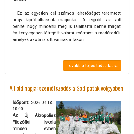
– Ez az egyetlen cél számos lehetőséget teremtett,
hogy kipróbálhassuk magunkat. A legjobb az volt
benne, hogy mindenki meg is találhatta benne magát,
és ténylegesen létrejött valami, mármint a madárodúk,
amelyek azóta is ott vannak a fákon.
Tovább a teljes tudósításra
A Föld napja: szemétszedés a Séd-patak völgyében
Időpont
2026.04.18.
10:00
Az Új Akropolisz
Filozófiai Iskola
minden évben