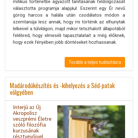
mitikus történetbe ágyazott tanításának feldolgozását
választotta programja alapjául. Eszerint egy Ér nevű
görög harcos a halála után csodálatos módon a
szemtanúja lesz annak, hogy mi történik az elhunytak
lelkeivel a túlvilágon, majd mikor tetszhalott állapotából
felébred, hogy elmeséli tapasztalatait a még élőknek,
hogy ezek fényében jobb döntéseket hozhassanak.
Tovább a teljes tudósításra
Madárodúkészítés és -kihelyezés a Séd-patak
völgyében
Interjú az Új
Akropolisz
veszprémi Életre
szóló filozófia
kurzusának
résztvevőivel