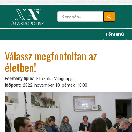
Ugrás
a
tartalomra
Főmenü
Válassz megfontoltan az
életben!
Esemény típus
Filozófia Világnapja
Időpont
2022. november 18. péntek, 18:00