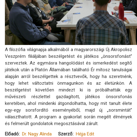
A filozófia világnapja alkalmából a magyarországi Új Akropolisz
Veszprém filiáljában beszélgetést és játékos „önsorsfonást”
szerveztek. Az egymásra hangolódást és ismerkedést segítő
játékok után a Platón Államában található Ér mítosz tanulságai
alapján arról beszélgettek a résztvevők, hogy ha szeretnénk,
hogy lehet változtatni önmagunkon és az életünkön. A
beszélgetést követően mindezt ki is próbálhatták egy
művészeti részlettel gazdagított, játékos önsorsfonás
keretében, ahol mindenki átgondolhatta, hogy mit tanult élete
egy-egy sorsfordító eseményéből, majd új „sorsmintát”
választhatott. A program a gyakorlat során megélt élmények
és felmerült gondolatok megosztásával zárult.
Előadó
Dr. Nagy Alinda
Szerző
Héjja Edit