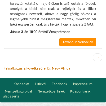
keresztül kutatták, majd élőben is találkoztak a földdel,
amelyet a többi nép csak a rejtélyek és a titkok
országának nevezett, ahova a nagy görög bölcsek a
legmélyebb tudást megszerezni mentek, miközben ősi
lakói egyszerűen csak úgy hívták, hogy a
Szeretett föld.
Június 3-án 18:00 órától Veszprémben.
További információk
Oldalszámozás
Követ
››
oldal
Feliratkozás a következőre: Dr. Nagy Alinda
Kapcsolat
Hírlevél
Facebook
Impresszum
Footer
Nemzetközi oldal
Nemzetközi hírek
Központjaink
Lábléc2
menu
világszerte