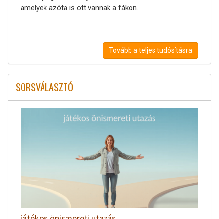
amelyek azóta is ott vannak a fákon.
Tovább a teljes tudósításra
SORSVÁLASZTÓ
játékos önismereti utazás