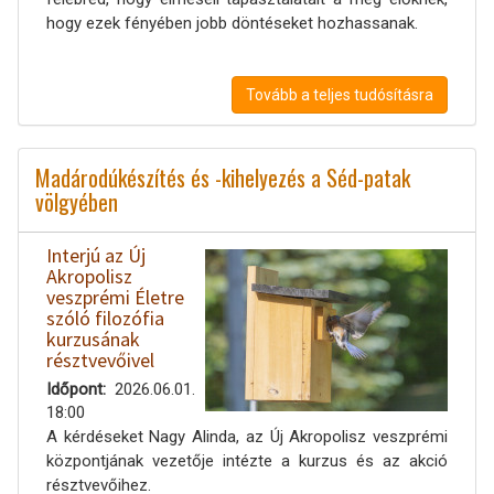
hogy ezek fényében jobb döntéseket hozhassanak.
Tovább a teljes tudósításra
Madárodúkészítés és -kihelyezés a Séd-patak
völgyében
Interjú az Új
Akropolisz
veszprémi Életre
szóló filozófia
kurzusának
résztvevőivel
Időpont
2026.06.01.
18:00
A kérdéseket Nagy Alinda, az Új Akropolisz veszprémi
központjának vezetője intézte a kurzus és az akció
résztvevőihez.