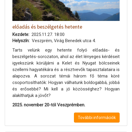
előadás és beszélgetés hetente
Kezdete
2025.11.27. 18:00
Helyszín
Veszprém, Virág Benedek utca 4.
Tarts velünk egy hetente folyó előadás- és
beszélgetés-sorozaton, ahol az élet lényeges kérdéseit
igyekszünk körüljárni a Kelet és Nyugat bölcseinek
szellemi hagyatékára és a résztvevők tapasztalataira is
alapozva. A sorozat témái három fő téma köré
csoportosíthatók: Hogyan válhatunk boldogabbá, jobbá
és erősebbé? Mi kell a jó közösséghez? Hogyan
alakíthatjuk a jövőt?
2025. november 20-tól Veszprémben.
További információk