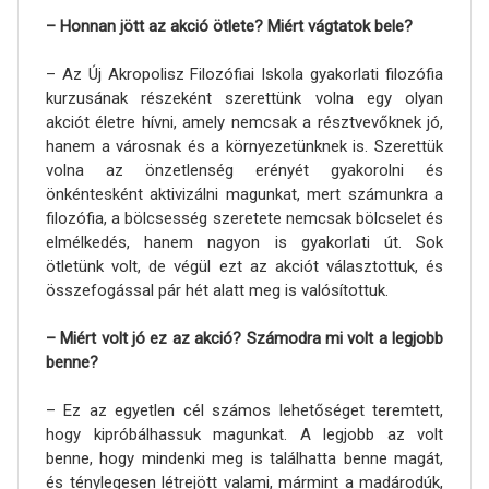
– Honnan jött az akció ötlete? Miért vágtatok bele?
– Az Új Akropolisz Filozófiai Iskola gyakorlati filozófia
kurzusának részeként szerettünk volna egy olyan
akciót életre hívni, amely nemcsak a résztvevőknek jó,
hanem a városnak és a környezetünknek is. Szerettük
volna az önzetlenség erényét gyakorolni és
önkéntesként aktivizálni magunkat, mert számunkra a
filozófia, a bölcsesség szeretete nemcsak bölcselet és
elmélkedés, hanem nagyon is gyakorlati út. Sok
ötletünk volt, de végül ezt az akciót választottuk, és
összefogással pár hét alatt meg is valósítottuk.
– Miért volt jó ez az akció? Számodra mi volt a legjobb
benne?
– Ez az egyetlen cél számos lehetőséget teremtett,
hogy kipróbálhassuk magunkat. A legjobb az volt
benne, hogy mindenki meg is találhatta benne magát,
és ténylegesen létrejött valami, mármint a madárodúk,