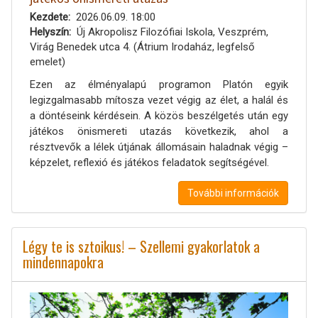
Kezdete
2026.06.09. 18:00
Helyszín
Új Akropolisz Filozófiai Iskola, Veszprém,
Virág Benedek utca 4. (Átrium Irodaház, legfelső
emelet)
Ezen az élményalapú programon Platón egyik
legizgalmasabb mítosza vezet végig az élet, a halál és
a döntéseink kérdésein. A közös beszélgetés után egy
játékos önismereti utazás következik, ahol a
résztvevők a lélek útjának állomásain haladnak végig –
képzelet, reflexió és játékos feladatok segítségével.
További információk
Légy te is sztoikus! – Szellemi gyakorlatok a
mindennapokra