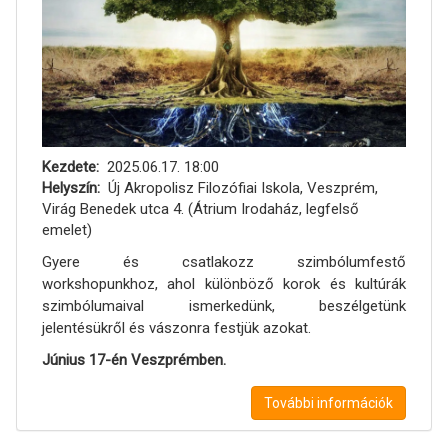
Kezdete
2025.06.17. 18:00
Helyszín
Új Akropolisz Filozófiai Iskola, Veszprém,
Virág Benedek utca 4. (Átrium Irodaház, legfelső
emelet)
Gyere és csatlakozz szimbólumfestő
workshopunkhoz, ahol különböző korok és kultúrák
szimbólumaival ismerkedünk, beszélgetünk
jelentésükről és vászonra festjük azokat.
Június 17-én Veszprémben.
További információk