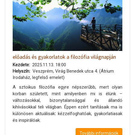
előadás és gyakorlatok a filozófia világnapján
Kezdete
2025.11.13. 18:00
Helyszín
Veszprém, Virág Benedek utca 4. (Átrium
Irodaház, legfelső emelet)
A sztoikus filozófia egyre népszerűbb, mert olyan
korban született, mint amilyenben mi is élünk –
változásokkal, bizonytalansággal és állandó
kihívásokkal teli világban. Éppen ezért tanításaik ma is
különösen aktuálisak
:
kézzelfoghatóak, gyakorlatiasak
és inspirálóak.
További információk