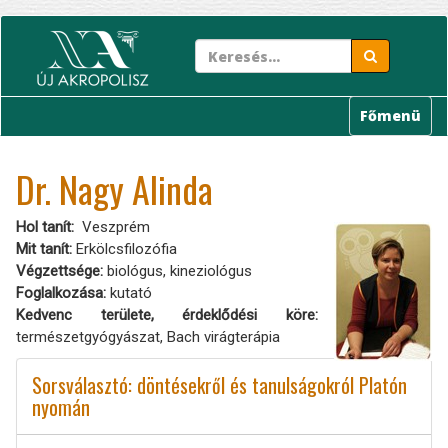
Ugrás
a
tartalomra
Főmenü
Dr. Nagy Alinda
Hol tanít
Veszprém
Mit tanít:
Erkölcsfilozófia
Végzettsége:
biológus, kineziológus
Foglalkozása:
kutató
Kedvenc területe, érdeklődési köre:
természetgyógyászat, Bach virágterápia
Sorsválasztó: döntésekről és tanulságokról Platón
nyomán