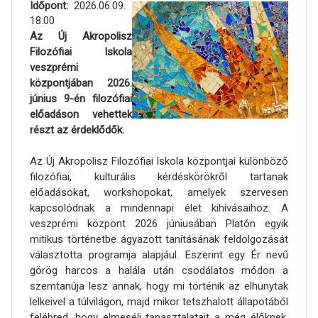
Időpont
2026.06.09.
18:00
Az Új Akropolisz
Filozófiai Iskola
veszprémi
központjában 2026.
június 9-én filozófiai
előadáson vehettek
részt az érdeklődők.
Az Új Akropolisz Filozófiai Iskola központjai különböző
filozófiai, kulturális kérdéskörökről tartanak
előadásokat, workshopokat, amelyek szervesen
kapcsolódnak a mindennapi élet kihívásaihoz. A
veszprémi központ 2026 júniusában Platón egyik
mitikus történetbe ágyazott tanításának feldolgozását
választotta programja alapjául. Eszerint egy Ér nevű
görög harcos a halála után csodálatos módon a
szemtanúja lesz annak, hogy mi történik az elhunytak
lelkeivel a túlvilágon, majd mikor tetszhalott állapotából
felébred, hogy elmeséli tapasztalatait a még élőknek,