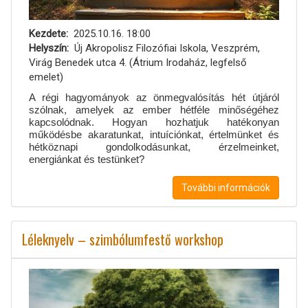
Kezdete
2025.10.16. 18:00
Helyszín
Új Akropolisz Filozófiai Iskola, Veszprém,
Virág Benedek utca 4. (Átrium Irodaház, legfelső
emelet)
A régi hagyományok az önmegvalósítás hét útjáról
szólnak, amelyek az ember hétféle minőségéhez
kapcsolódnak. Hogyan hozhatjuk hatékonyan
működésbe akaratunkat, intuíciónkat, értelmünket és
hétköznapi gondolkodásunkat, érzelmeinket,
energiánkat és testünket?
További információk
Léleknyelv – szimbólumfestő workshop