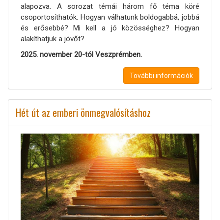
alapozva. A sorozat témái három fő téma köré
csoportosíthatók: Hogyan válhatunk boldogabbá, jobbá
és erősebbé? Mi kell a jó közösséghez? Hogyan
alakíthatjuk a jövőt?
2025. november 20-tól Veszprémben.
További információk
Hét út az emberi önmegvalósításhoz