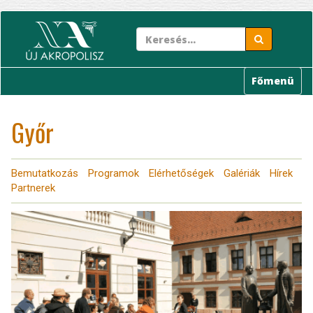
Ugrás
a
tartalomra
Főmenü
Győr
Bemutatkozás
Programok
Elérhetőségek
Galériák
Hírek
Partnerek