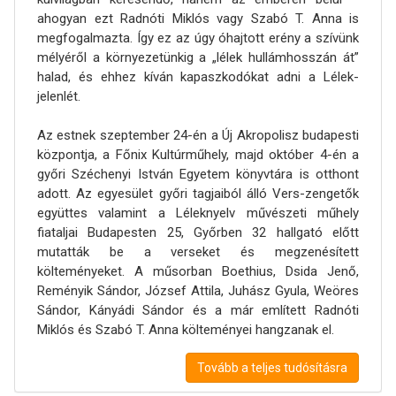
ahogyan ezt Radnóti Miklós vagy Szabó T. Anna is
megfogalmazta. Így ez az úgy óhajtott erény a szívünk
mélyéről a környezetünkig a „lélek hullámhosszán át”
halad, és ehhez kíván kapaszkodókat adni a Lélek-
jelenlét.
Az estnek szeptember 24-én a Új Akropolisz budapesti
központja, a Főnix Kultúrműhely, majd október 4-én a
győri Széchenyi István Egyetem könyvtára is otthont
adott. Az egyesület győri tagjaiból álló Vers-zengetők
együttes valamint a Léleknyelv művészeti műhely
fiataljai Budapesten 25, Győrben 32 hallgató előtt
mutatták be a verseket és megzenésített
költeményeket. A műsorban Boethius, Dsida Jenő,
Reményik Sándor, József Attila, Juhász Gyula, Weöres
Sándor, Kányádi Sándor és a már említett Radnóti
Miklós és Szabó T. Anna költeményei hangzanak el.
Tovább a teljes tudósításra