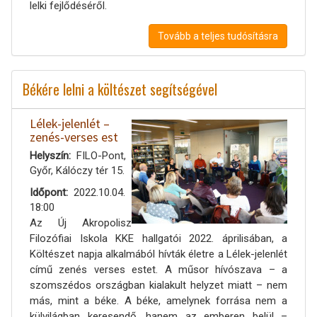
lelki fejlődéséről.
Tovább a teljes tudósításra
Békére lelni a költészet segítségével
Lélek-jelenlét –
zenés-verses est
Helyszín
FILO-Pont,
Győr, Kálóczy tér 15.
Időpont
2022.10.04.
18:00
Az Új Akropolisz
Filozófiai Iskola KKE hallgatói 2022. áprilisában, a
Költészet napja alkalmából hívták életre a Lélek-jelenlét
című zenés verses estet. A műsor hívószava – a
szomszédos országban kialakult helyzet miatt – nem
más, mint a béke. A béke, amelynek forrása nem a
külvilágban keresendő, hanem az emberen belül –