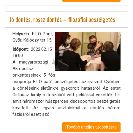
Jó döntés, rossz döntés – filozófiai beszélgetés
Helyszín
FILO-Pont,
Győr, Kálóczy tér 15.
Időpont
2022.02.15.
18:00
A magyarországi Új
Akropolisz
önkénteseinek 5 fős
csoportja FILO-café beszélgetést szervezett Győrben
a döntéseink életünkre gyakorolt hatásáról. Az estet
Oidipusz király mítoszából vett példákkal vezették fel,
amit háromszor húszperces kiscsoportos beszélgetés
követett. Az egyes asztaloknál a döntés három
fázisáról esett szó.
Tovább a teljes tudósításra