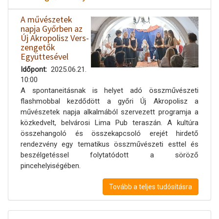
A művészetek
napja Győrben az
Új Akropolisz Vers-
zengetők
Együttesével
Időpont
2025.06.21.
10:00
A spontaneitásnak is helyet adó összművészeti
flashmobbal kezdődött a győri Új Akropolisz a
művészetek napja alkalmából szervezett programja a
közkedvelt, belvárosi Lima Pub teraszán. A kultúra
összehangoló és összekapcsoló erejét hirdető
rendezvény egy tematikus összművészeti esttel és
beszélgetéssel folytatódott a söröző
pincehelyiségében.
Tovább a teljes tudósításra