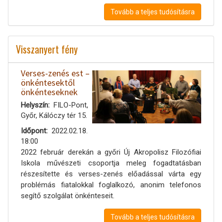
Tovább a teljes tudósításra
Visszanyert fény
Verses-zenés est –
önkéntesektől
önkénteseknek
Helyszín
FILO-Pont,
Győr, Kálóczy tér 15.
Időpont
2022.02.18.
18:00
2022 február derekán a győri Új Akropolisz Filozófiai
Iskola művészeti csoportja meleg fogadtatásban
részesítette és verses-zenés előadással várta egy
problémás fiatalokkal foglalkozó, anonim telefonos
segítő szolgálat önkénteseit.
Tovább a teljes tudósításra