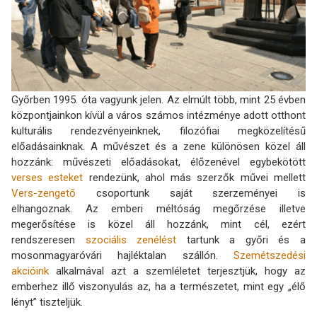
Győrben 1995. óta vagyunk jelen. Az elmúlt több, mint 25 évben
központjainkon kívül a város számos intézménye adott otthont
kulturális rendezvényeinknek, filozófiai megközelítésű
előadásainknak. A művészet és a zene különösen közel áll
hozzánk: művészeti előadásokat, élőzenével egybekötött
verses esteket
rendezünk, ahol más szerzők művei mellett
Vers-zengető
csoportunk saját szerzeményei is
elhangoznak. Az emberi méltóság megőrzése illetve
megerősítése is közel áll hozzánk, mint cél, ezért
rendszeresen
szociális zenélést
tartunk a győri és a
mosonmagyaróvári hajléktalan szállón.
Szemétszedési
akcióink
alkalmával azt a szemléletet terjesztjük, hogy az
emberhez illő viszonyulás az, ha a természetet, mint egy „élő
lényt” tiszteljük.