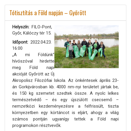
Tótisztítás a Föld napján – Győrött
Helyszín
FILO-Pont,
Győr, Kálóczy tér 15.
Időpont
2022.04.23.
16:00
„A mi Földünk”
hívószóval hirdette
meg Föld napi
akcióját Győrött az Új
Akropolisz Filozófiai Iskola. Az önkéntesek április 23-
án Gorkijvárosban kb. 4000 nm-nyi területet jártak be,
és 150 kg szemetet szedtek össze. A nyolc lelkes
természetvédő – és egy újszülött csecsemő –
nemzetközi kezdeményezésre a felfrissült, tiszta
környezetben egy körtáncot is eljárt, ahogy a világ
számos pontján ugyanígy tettek a Föld napi
programokon résztvevők.