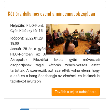
Két óra dallamos csend a mindennapok zajában
Helyszín
FILO-Pont,
Győr, Kálóczy tér 15.
Időpont
2022.01.28.
18:00
Január 28-án a győri
FILO-Pontban, az Új
Akropolisz Filozófiai Iskola győri művészeti
csoportjának tagjai kétórás zenés-verses estet
tartottak. A szervezők azt szerették volna elérni, hogy
a szó és a hang összhangja az elmének és léleknek is
táplálékot nyújtson.
Tovább a teljes tudósításra
Oldalszámozás