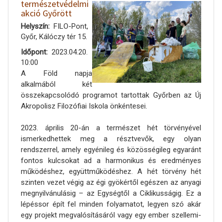
természetvédelmi
akció Győrött
Helyszín
FILO-Pont,
Győr, Kálóczy tér 15.
Időpont
2023.04.20.
10:00
A Föld napja
alkalmából két
összekapcsolódó programot tartottak Győrben az Új
Akropolisz Filozófiai Iskola önkéntesei.
2023. április 20-án a természet hét törvényével
ismerkedhettek meg a résztvevők, egy olyan
rendszerrel, amely egyénileg és közösségileg egyaránt
fontos kulcsokat ad a harmonikus és eredményes
működéshez, együttműködéshez. A hét törvény hét
szinten vezet végig az égi gyökértől egészen az anyagi
megnyilvánulásig – az Egységtől a Ciklikusságig. Ez a
lépéssor épít fel minden folyamatot, legyen szó akár
egy projekt megvalósításáról vagy egy ember szellemi-