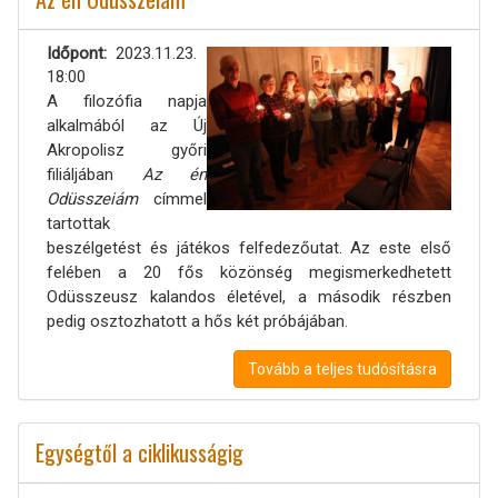
Időpont
2023.11.23.
18:00
A filozófia napja
alkalmából az Új
Akropolisz győri
filiáljában
Az én
Odüsszeiám
címmel
tartottak
beszélgetést és játékos felfedezőutat. Az este első
felében a 20 fős közönség megismerkedhetett
Odüsszeusz kalandos életével, a második részben
pedig osztozhatott a hős két próbájában.
Tovább a teljes tudósításra
Egységtől a ciklikusságig