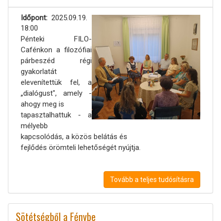
Időpont
2025.09.19.
18:00
Pénteki FILO-
Cafénkon a filozófiai
párbeszéd régi
gyakorlatát
elevenítettük fel, a
„dialógust", amely -
ahogy meg is
tapasztalhattuk - a
mélyebb
kapcsolódás, a közös belátás és
fejlődés örömteli lehetőségét nyújtja.
Tovább a teljes tudósításra
Sötétségből a Fénybe