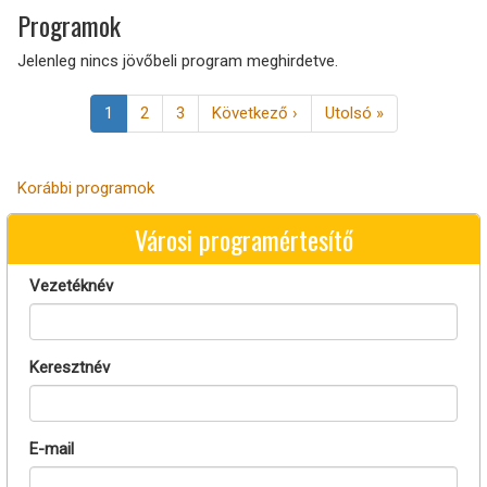
Programok
Jelenleg nincs jövőbeli program meghirdetve.
Oldalszámozás
Jelenlegi
1
Page
2
Page
3
Következő
Következő ›
Utolsó
Utolsó »
oldal
oldal
oldal
Korábbi programok
Városi programértesítő
Vezetéknév
Keresztnév
E-mail