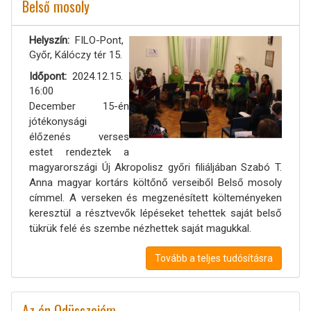
Belső mosoly
Helyszín
FILO-Pont,
Győr, Kálóczy tér 15.
Időpont
2024.12.15.
16:00
December 15-én
jótékonysági
élőzenés verses
estet rendeztek a
magyarországi Új Akropolisz győri filiáljában Szabó T.
Anna magyar kortárs költőnő verseiből Belső mosoly
címmel. A verseken és megzenésített költeményeken
keresztül a résztvevők lépéseket tehettek saját belső
tükrük felé és szembe nézhettek saját magukkal.
Tovább a teljes tudósításra
Az én Odüsszeiám