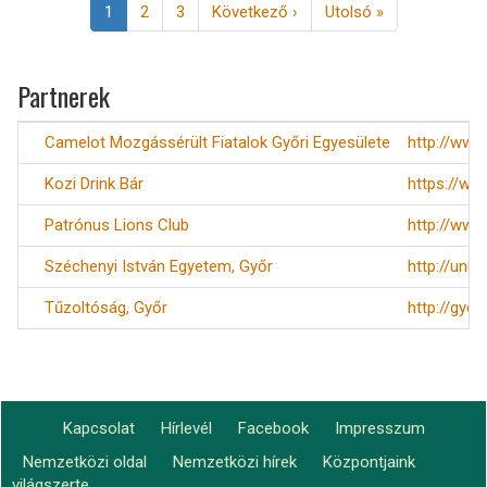
Jelenlegi
1
Page
2
Page
3
Következő
Következő ›
Utolsó
Utolsó »
oldal
oldal
oldal
Partnerek
Camelot Mozgássérült Fiatalok Győri Egyesülete
http://www
Kozi Drink Bár
https://ww
Patrónus Lions Club
http://www
Széchenyi István Egyetem, Győr
http://uni.
Tűzoltóság, Győr
http://gyo
Kapcsolat
Hírlevél
Facebook
Impresszum
Footer
Nemzetközi oldal
Nemzetközi hírek
Központjaink
Lábléc2
világszerte