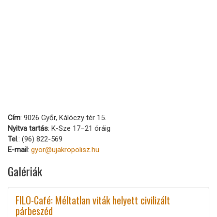
Cím
: 9026 Győr, Kálóczy tér 15.
Nyitva tartás
: K-Sze 17–21 óráig
Tel
.: (96) 822-569
E-mail
:
gyor@ujakropolisz.hu
Galériák
FILO-Café: Méltatlan viták helyett civilizált
párbeszéd