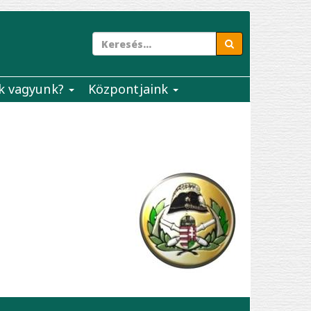
k vagyunk?
Központjaink