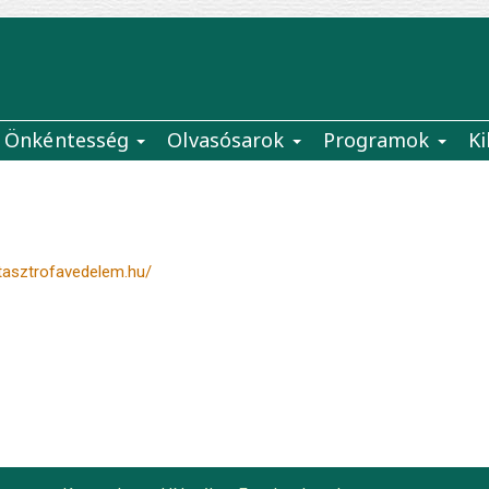
Önkéntesség
Olvasósarok
Programok
Ki
atasztrofavedelem.hu/