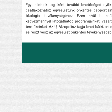
Egyesületünk tagjaként további lehetőséged nyílik
csatlakozhatsz egyesületünk önkéntes csoportjaina
ökológiai tevékenységéhez. Ezen kívül haszná
kedvezménnyel látogathatod programjainkat, vásá
termékeinket. Az Új Akropolisz tagja lehet bárki, aki e
és részt vesz az egyesület önkéntes tevékenységéb