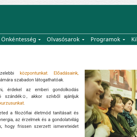
Önkéntesség
Olvasósarok
Programok
Ki
özelebbi
központunkat.
Előadásaink,
ámára szabadon látogathatóak.
zni, érdekel az emberi gondolkodás
tó szándék
akkor szívből ajánljuk
☺,
i kurzusunkat
.
ed a filozófiai életmód tanításait és
nergia, az érzelmek és a gondolatvilág
, hogy frissen szerzett ismereteidet