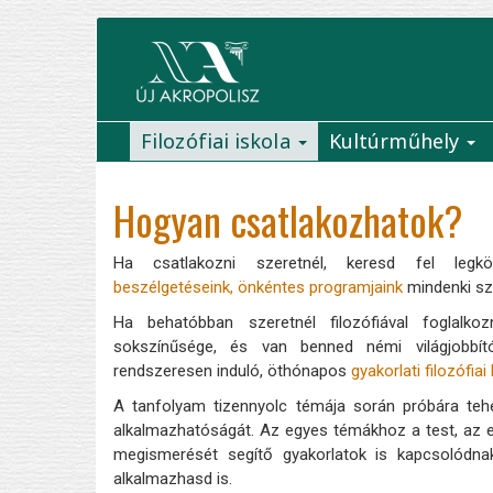
Ugrás
a
tartalomra
Filozófiai iskola
Kultúrműhely
Main
navigation
Hogyan csatlakozhatok?
Ha csatlakozni szeretnél, keresd fel legk
beszélgetéseink, önkéntes programjaink
mindenki sz
Ha behatóbban szeretnél filozófiával foglalko
sokszínűsége, és van benned némi világjobbí
rendszeresen induló, öthónapos
gyakorlati filozófia
A tanfolyam tizennyolc témája során próbára tehet
alkalmazhatóságát. Az egyes témákhoz a test, az e
megismerését segítő gyakorlatok is kapcsolódnak
alkalmazhasd is.