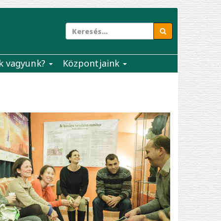
k vagyunk?
Központjaink