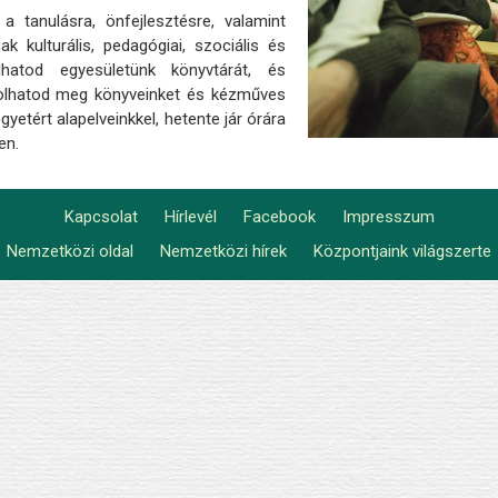
 a tanulásra, önfejlesztésre, valamint
k kulturális, pedagógiai, szociális és
lhatod egyesületünk könyvtárát, és
rolhatod meg könyveinket és kézműves
gyetért alapelveinkkel, hetente jár órára
en.
Kapcsolat
Hírlevél
Facebook
Impresszum
Footer
Nemzetközi oldal
Nemzetközi hírek
Központjaink világszerte
Lábléc2
menu