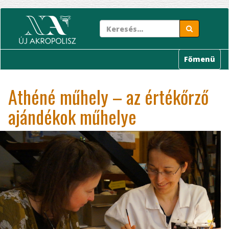
Ugrás
a
tartalomra
Főmenü
Athéné műhely – az értékőrző
ajándékok műhelye