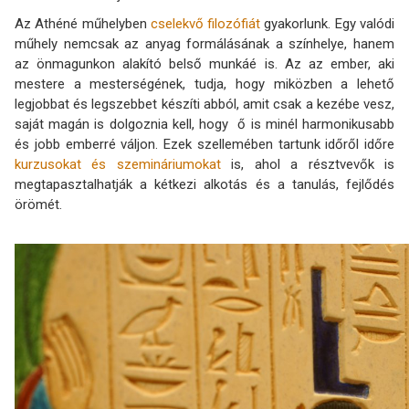
Az Athéné műhelyben
cselekvő filozófiát
gyakorlunk. Egy valódi
műhely nemcsak az anyag formálásának a színhelye, hanem
az önmagunkon alakító belső munkáé is. Az az ember, aki
mestere a mesterségének, tudja, hogy miközben a lehető
legjobbat és legszebbet készíti abból, amit csak a kezébe vesz,
saját magán is dolgoznia kell, hogy ő is minél harmonikusabb
és jobb emberré váljon. Ezek szellemében tartunk időről időre
kurzusokat és szemináriumokat
is, ahol a résztvevők is
megtapasztalhatják a kétkezi alkotás és a tanulás, fejlődés
örömét.