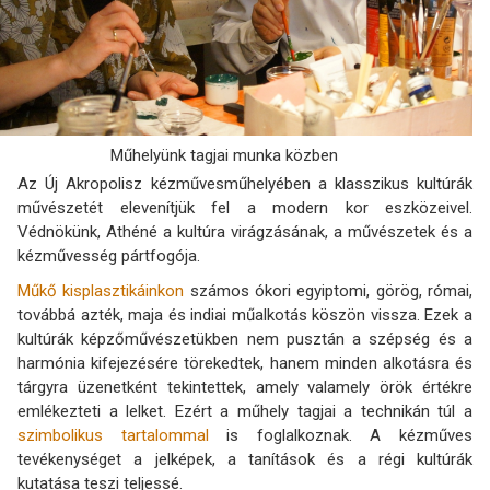
Műhelyünk tagjai munka közben
Az Új Akropolisz kézművesműhelyében a klasszikus kultúrák
művészetét elevenítjük fel a modern kor eszközeivel.
Védnökünk, Athéné a kultúra virágzásának, a művészetek és a
kézművesség pártfogója.
Műkő kisplasztikáinkon
számos ókori egyiptomi, görög, római,
továbbá azték, maja és indiai műalkotás köszön vissza. Ezek a
kultúrák képzőművészetükben nem pusztán a szépség és a
harmónia kifejezésére törekedtek, hanem minden alkotásra és
tárgyra üzenetként tekintettek, amely valamely örök értékre
emlékezteti a lelket. Ezért a műhely tagjai a technikán túl a
szimbolikus tartalommal
is foglalkoznak. A kézműves
tevékenységet a jelképek, a tanítások és a régi kultúrák
kutatása teszi teljessé.