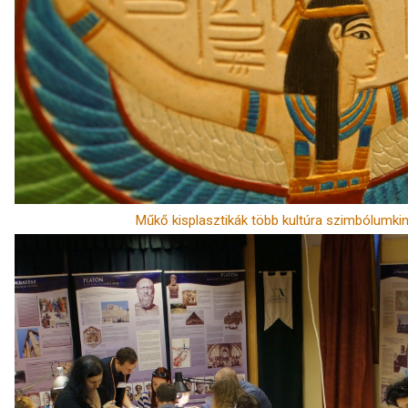
Műkő kisplasztikák több kultúra szimbólumki