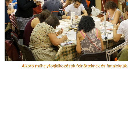
Alkotó műhelyfoglalkozások felnőtteknek és fiataloknak