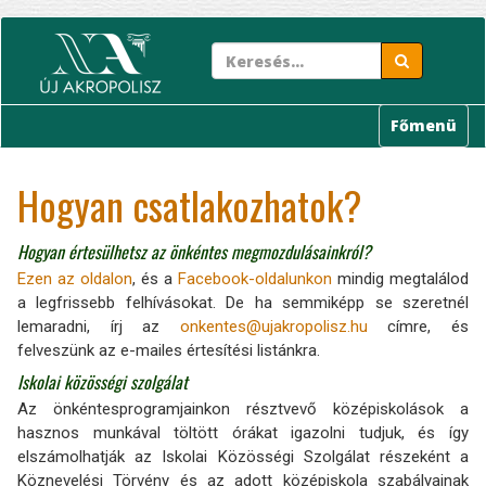
Ugrás
a
tartalomra
Főmenü
Hogyan csatlakozhatok?
Hogyan értesülhetsz az önkéntes megmozdulásainkról?
Ezen az oldalon
, és a
Facebook-oldalunkon
mindig megtalálod
a legfrissebb felhívásokat. De ha semmiképp se szeretnél
lemaradni, írj az
onkentes@ujakropolisz.hu
címre, és
felveszünk az e-mailes értesítési listánkra.
Iskolai közösségi szolgálat
Az önkéntesprogramjainkon résztvevő középiskolások a
hasznos munkával töltött órákat igazolni tudjuk, és így
elszámolhatják az Iskolai Közösségi Szolgálat részeként a
Köznevelési Törvény és az adott középiskola szabályainak