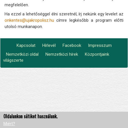
megfelelően.
Ha ezzel a lehetőséggel élni szeretnél, írj nekünk egy levelet az
onkentes@ujakropolisz.hu
címre legkésőbb a program előtti
utolsó munkanapon.
Kapcsolat
Hírlevél
Facebook
Impresszum
Footer
Nemzetközi oldal
Nemzetközi hírek
Központjaink
Lábléc2
menu
világszerte
Oldalunkon sütiket használunk.
Miért?