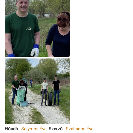
Előadó
Solymos Éva
Szerző
Szabados Éva