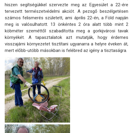
hiszen segítségükkel szervezte meg az Egyesület a 22-ére
tervezett természetvédelmi akciót. A pezsgő beszélgetésen
számos felismerés született, ami április 22-én, a Föld napján
meg is valósulhatott. 13 önkéntes 2 óra alatt több mint 2
köbméter szeméttől szabadította meg a gorkijvárosi tavak
környékét. A tapasztalatok azt mutatják, hogy érdemes
visszajárni környezetet tisztítani ugyanarra a helyre éveken át,
mert előbb-utóbb másokban is felébred az igény a tisztaságra.