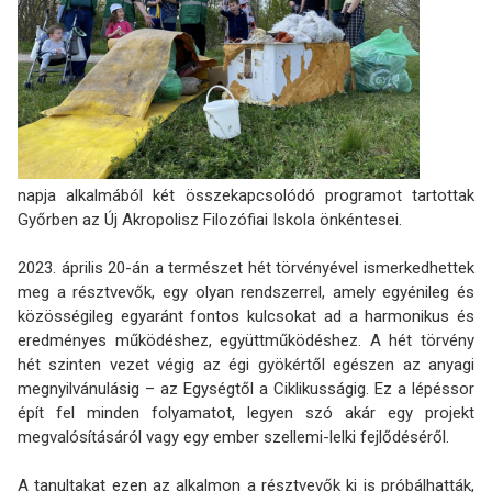
napja alkalmából két összekapcsolódó programot tartottak
Győrben az Új Akropolisz Filozófiai Iskola önkéntesei.
2023. április 20-án a természet hét törvényével ismerkedhettek
meg a résztvevők, egy olyan rendszerrel, amely egyénileg és
közösségileg egyaránt fontos kulcsokat ad a harmonikus és
eredményes működéshez, együttműködéshez. A hét törvény
hét szinten vezet végig az égi gyökértől egészen az anyagi
megnyilvánulásig – az Egységtől a Ciklikusságig. Ez a lépéssor
épít fel minden folyamatot, legyen szó akár egy projekt
megvalósításáról vagy egy ember szellemi-lelki fejlődéséről.
A tanultakat ezen az alkalmon a résztvevők ki is próbálhatták,