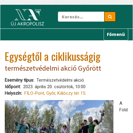
Ugrás
a
tartalomra
Főmenü
Egységtől a ciklikusságig
természetvédelmi akció Győrött
Esemény típus
Természetvédelmi akció
Időpont
2023. április 20. csütörtök, 10:00
Helyszín
FILO-Pont, Győr, Kálóczy tér 15.
A
Föld