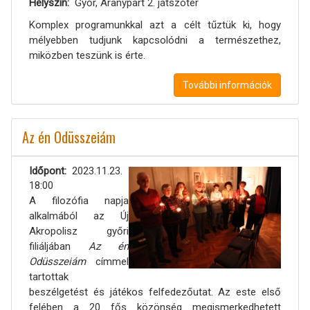
Helyszín
Győr, Aranypart 2. játszótér
Komplex programunkkal azt a célt tűztük ki, hogy
mélyebben tudjunk kapcsolódni a természethez,
miközben teszünk is érte.
További információk
Az én Odüsszeiám
Időpont
2023.11.23.
18:00
A filozófia napja
alkalmából az Új
Akropolisz győri
filiáljában
Az én
Odüsszeiám
címmel
tartottak
beszélgetést és játékos felfedezőutat. Az este első
felében a 20 fős közönség megismerkedhetett