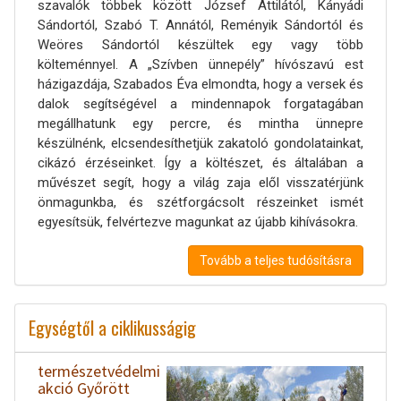
szavalók többek között József Attilától, Kányádi
Sándortól, Szabó T. Annától, Reményik Sándortól és
Weöres Sándortól készültek egy vagy több
költeménnyel. A „Szívben ünnepély” hívószavú est
házigazdája, Szabados Éva elmondta, hogy a versek és
dalok segítségével a mindennapok forgatagában
megállhatunk egy percre, és mintha ünnepre
készülnénk, elcsendesíthetjük zakatoló gondolatainkat,
cikázó érzéseinket. Így a költészet, és általában a
művészet segít, hogy a világ zaja elől visszatérjünk
önmagunkba, és szétforgácsolt részeinket ismét
egyesítsük, felvértezve magunkat az újabb kihívásokra.
Tovább a teljes tudósításra
Egységtől a ciklikusságig
természetvédelmi
akció Győrött