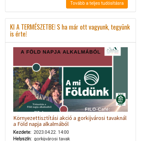
Tovább a teljes tudósításra
KI A TERMÉSZETBE! S ha már ott vagyunk, tegyünk
is érte!
Környezettisztítási akció a gorkijvárosi tavaknál
a Föld napja alkalmából
Kezdete
2023.04.22. 14:00
Helyszín
gorkijvárosi tavak