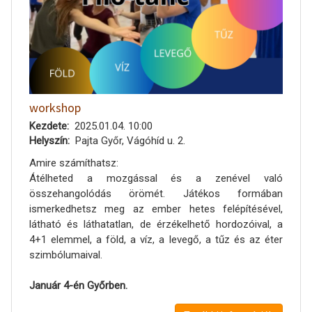
workshop
Kezdete
2025.01.04. 10:00
Helyszín
Pajta Győr, Vágóhíd u. 2.
Amire számíthatsz:
Átélheted a mozgással és a zenével való
összehangolódás örömét. Játékos formában
ismerkedhetsz meg az ember hetes felépítésével,
látható és láthatatlan, de érzékelhető hordozóival, a
4+1 elemmel, a föld, a víz, a levegő, a tűz és az éter
szimbólumaival.
Január 4-én Győrben.