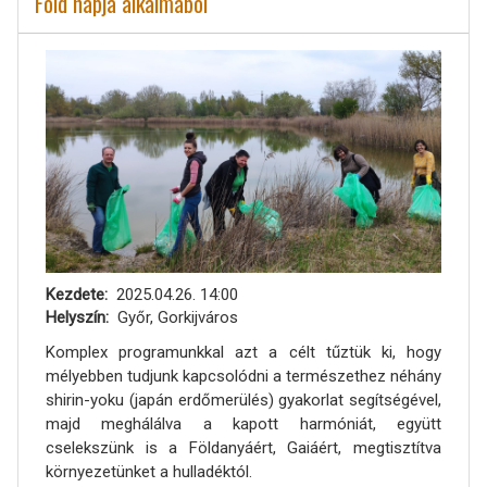
Föld napja alkalmából
Kezdete
2025.04.26. 14:00
Helyszín
Győr, Gorkijváros
Komplex programunkkal azt a célt tűztük ki, hogy
mélyebben tudjunk kapcsolódni a természethez néhány
shirin-yoku (japán erdőmerülés) gyakorlat segítségével,
majd meghálálva a kapott harmóniát, együtt
cselekszünk is a Földanyáért, Gaiáért, megtisztítva
környezetünket a hulladéktól.