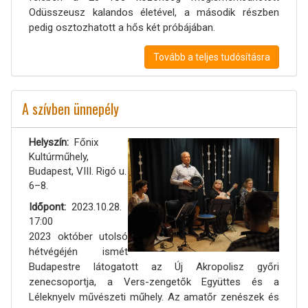
Odüsszeusz kalandos életével, a második részben
pedig osztozhatott a hős két próbájában.
Tovább a teljes tudósításra
A szívben ünnepély
Helyszín
Főnix
Kultúrműhely,
Budapest, VIII. Rigó u.
6–8.
Időpont
2023.10.28.
17:00
2023 október utolsó
hétvégéjén ismét
Budapestre látogatott az Új Akropolisz győri
zenecsoportja, a Vers-zengetők Együttes és a
Léleknyelv művészeti műhely. Az amatőr zenészek és