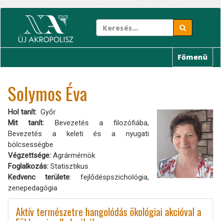
Ugrás
a
tartalomra
Főmenü
Solymos Éva
Hol tanít
Győr
Mit tanít:
Bevezetés a filozófiába,
Bevezetés a keleti és a nyugati
bölcsességbe
Végzettsége:
Agrármérnök
Foglalkozás:
Statisztikus
Kedvenc területe
: fejlődéspszichológia,
zenepedagógia
Aktív természetre hangolódás ökológiai akcióval a