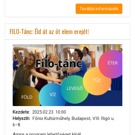
További információk
FILO-Tánc: Éld át az öt elem erejét!
Kezdete
2025.02.23. 10:00
Helyszín
Főnix Kultúrműhely, Budapest, VIII. Rigó u.
6–8.
Amire a program lehetőséget kínál: