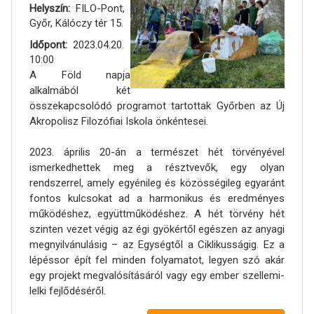
Helyszín
FILO-Pont,
Győr, Kálóczy tér 15.
Időpont
2023.04.20.
10:00
A Föld napja
alkalmából két
összekapcsolódó programot tartottak Győrben az Új
Akropolisz Filozófiai Iskola önkéntesei.
2023. április 20-án a természet hét törvényével
ismerkedhettek meg a résztvevők, egy olyan
rendszerrel, amely egyénileg és közösségileg egyaránt
fontos kulcsokat ad a harmonikus és eredményes
működéshez, együttműködéshez. A hét törvény hét
szinten vezet végig az égi gyökértől egészen az anyagi
megnyilvánulásig – az Egységtől a Ciklikusságig. Ez a
lépéssor épít fel minden folyamatot, legyen szó akár
egy projekt megvalósításáról vagy egy ember szellemi-
lelki fejlődéséről.