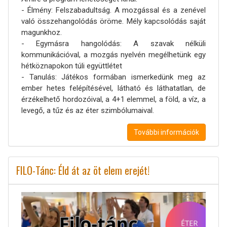
- Élmény: Felszabadultság. A mozgással és a zenével
való összehangolódás öröme. Mély kapcsolódás saját
magunkhoz.
- Egymásra hangolódás: A szavak nélküli
kommunikációval, a mozgás nyelvén megélhetünk egy
hétköznapokon túli együttlétet
- Tanulás: Játékos formában ismerkedünk meg az
ember hetes felépítésével, látható és láthatatlan, de
érzékelhető hordozóival, a 4+1 elemmel, a föld, a víz, a
levegő, a tűz és az éter szimbólumaival.
További információk
FILO-Tánc: Éld át az öt elem erejét!