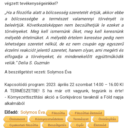
végzett tevékenységeinkkel?
„Ha a filozófia alatt a bölcsesség szeretetét értjük, akkor ebbe
a bölcsességbe a természet valamennyi törvényét is
beleértjük. Következésképpen nem becsülhetjük le ezeket a
törvényeket. Meg kell ismernünk őket, meg kell keresnünk
mélyebb értelmüket. A mélyebb értelem keresése pedig nem
lehetséges szeretet nélkül, de ez nem csupán egy egyszerű
érzelmi reakciót jelentő szeretet, hanem olyan, ami megérti és
elfogadja a törvényeket, és mindenekelőtt együttműködik
velük.” Delia S. Guzmán
A beszélgetést vezeti: Solymos Éva
Kapcsolódó program: 2023. április 22 szombat 14.00 – 16.00 KI
A TERMÉSZETBE! S ha már ott vagyunk, tegyünk is érte!
- Környezettisztítási akció a Gorkijvárosi tavaknál a Föld napja
alkalmából
Előadó
Solymos Éva
Filozófia
Filozófiai életmód
Önismeret
Környezetvédelem
Természet
Önirányítás
Gyakorlati filozófia
Beszélgetés
Győr
Életmód