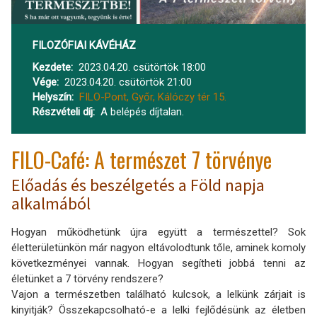
FILOZÓFIAI KÁVÉHÁZ
Kezdete
2023.04.20. csütörtök 18:00
Vége
2023.04.20. csütörtök 21:00
Helyszín
FILO-Pont, Győr, Kálóczy tér 15.
Részvételi díj
A belépés díjtalan.
FILO-Café: A természet 7 törvénye
Előadás és beszélgetés a Föld napja
alkalmából
Hogyan működhetünk újra együtt a természettel? Sok
életterületünkön már nagyon eltávolodtunk tőle, aminek komoly
következményei vannak. Hogyan segítheti jobbá tenni az
életünket a 7 törvény rendszere?
Vajon a természetben található kulcsok, a lelkünk zárjait is
kinyitják? Összekapcsolható-e a lelki fejlődésünk az életben