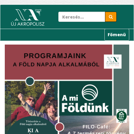
Ugrás
a
tartalomra
Főmenü