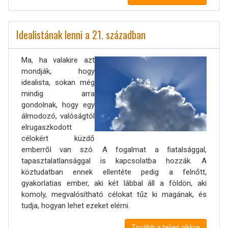
Idealistának lenni a 21. században
Ma, ha valakire azt
mondják, hogy
idealista, sokan még
mindig arra
gondolnak, hogy egy
álmodozó, valóságtól
elrugaszkodott
célokért küzdő
emberről van szó. A fogalmat a fiatalsággal,
tapasztalatlansággal is kapcsolatba hozzák. A
köztudatban ennek ellentéte pedig a felnőtt,
gyakorlatias ember, aki két lábbal áll a földön, aki
komoly, megvalósítható célokat tűz ki magának, és
tudja, hogyan lehet ezeket elérni.
Tovább a teljes cikkre