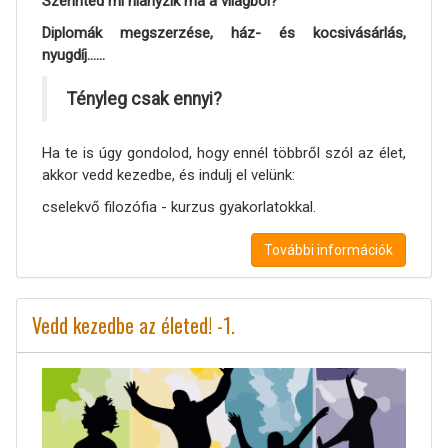
Szerinted mi hiányzik ma a világból?
Diplomák megszerzése, ház- és kocsivásárlás,
nyugdíj......
Tényleg csak ennyi?
Ha te is úgy gondolod, hogy ennél többről szól az élet,
akkor vedd kezedbe, és indulj el velünk:
cselekvő filozófia - kurzus gyakorlatokkal.
További információk
Vedd kezedbe az életed! -1.