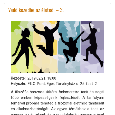
Vedd kezedbe az életed! – 3.
Kezdete
2019.02.21. 18:00
Helyszín
FILO-Pont, Eger, Törvényház u. 25. fszt. 2.
A filozófia hasznos útitárs, önismeretre tanít és segíti
főbb emberi képességeink fejlesztését. A tanfolyam
témáival próbára teheted a filozófiai életmód tanításait
és alkalmazhatóságát. Az egyes témákhoz a test, az
energia, az érzelmek és a gondolatvilág megismerését