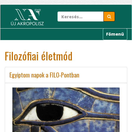
Ugrás
a
tartalomra
Főmenü
Filozófiai életmód
Egyiptom napok a FILO-Pontban