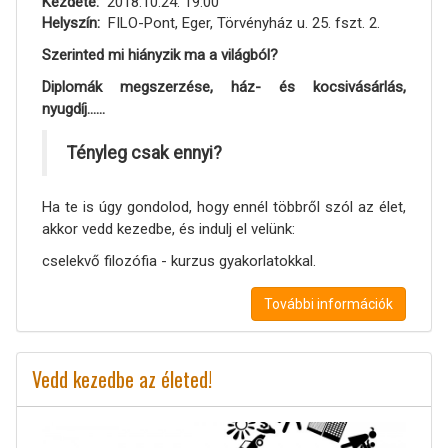
Kezdete
2018.10.24. 19:00
Helyszín
FILO-Pont, Eger, Törvényház u. 25. fszt. 2.
Szerinted mi hiányzik ma a világból?
Diplomák megszerzése, ház- és kocsivásárlás,
nyugdíj......
Tényleg csak ennyi?
Ha te is úgy gondolod, hogy ennél többről szól az élet,
akkor vedd kezedbe, és indulj el velünk:
cselekvő filozófia - kurzus gyakorlatokkal.
További információk
Vedd kezedbe az életed!