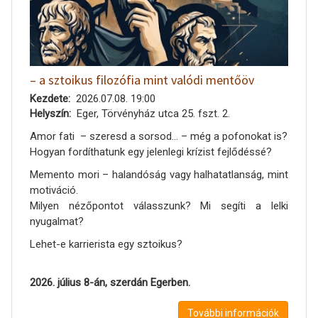
– a sztoikus filozófia mint valódi mentőöv
Kezdete
2026.07.08. 19:00
Helyszín
Eger, Törvényház utca 25. fszt. 2.
Amor fati – szeresd a sorsod... – még a pofonokat is?
Hogyan fordíthatunk egy jelenlegi krízist fejlődéssé?
Memento mori – halandóság vagy halhatatlanság, mint
motiváció.
Milyen nézőpontot válasszunk? Mi segíti a lelki
nyugalmat?
Lehet-e karrierista egy sztoikus?
2026. július 8-án, szerdán Egerben.
További információk