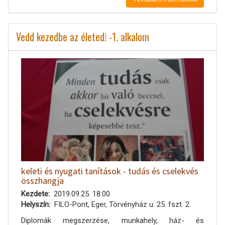
Vedd kezedbe az életed! -1. alkalom
keleti és nyugati tanítások - tudás és cselekvés
összhangja
Kezdete
2019.09.25. 18:00
Helyszín
FILO-Pont, Eger, Törvényház u. 25. fszt. 2.
Diplomák megszerzése, munkahely, ház- és