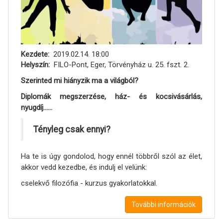
Kezdete
2019.02.14. 18:00
Helyszín
FILO-Pont, Eger, Törvényház u. 25. fszt. 2.
Szerinted mi hiányzik ma a világból?
Diplomák megszerzése, ház- és kocsivásárlás,
nyugdíj......
Tényleg csak ennyi?
Ha te is úgy gondolod, hogy ennél többről szól az élet,
akkor vedd kezedbe, és indulj el velünk:
cselekvő filozófia - kurzus gyakorlatokkal.
További információk