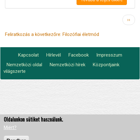
Oldalszámozás
Követ
››
oldal
Feliratkozás a következőre: Filozófiai életmód
Kapcsolat
Hírlevél
Facebook
Impresszum
Footer
Nemzetközi oldal
Nemzetközi hírek
Központjaink
Lábléc2
menu
világszerte
Oldalunkon sütiket használunk.
Miért?