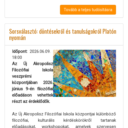
Tovább a teljes tudósításra
Sorsválasztó: döntésekről és tanulságokról Platón
nyomán
Időpont
2026.06.09.
18:00
Az Új Akropolisz
Filozófiai Iskola
veszprémi
központjában 2026.
június 9-én filozófiai
előadáson vehettek
részt az érdeklődők.
Az Új Akropolisz Filozófiai Iskola központjai különböző
filozófiai, kulturális kérdéskörökről tartanak
előadásokat, workshopokat, amelyek szervesen