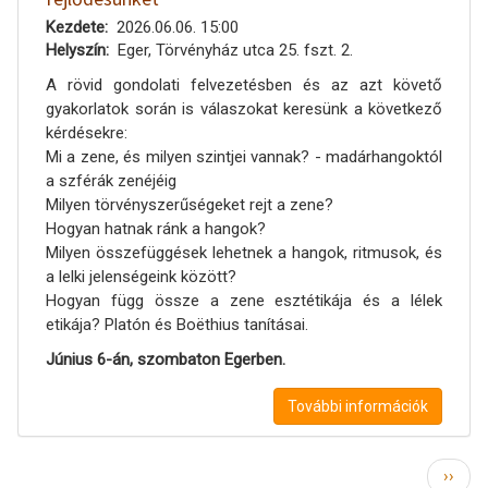
Kezdete
2026.06.06. 15:00
Helyszín
Eger, Törvényház utca 25. fszt. 2.
A rövid gondolati felvezetésben és az azt követő
gyakorlatok során is válaszokat keresünk a következő
kérdésekre:
Mi a zene, és milyen szintjei vannak? - madárhangoktól
a szférák zenéjéig
Milyen törvényszerűségeket rejt a zene?
Hogyan hatnak ránk a hangok?
Milyen összefüggések lehetnek a hangok, ritmusok, és
a lelki jelenségeink között?
Hogyan függ össze a zene esztétikája és a lélek
etikája? Platón és Boëthius tanításai.
Június 6-án, szombaton Egerben.
További információk
Oldalszámozás
Követ
››