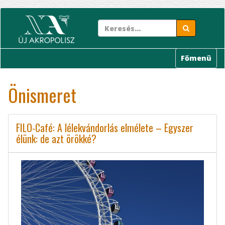
Ugrás
a
tartalomra
Főmenü
Önismeret
FILO-Café: A lélekvándorlás elmélete – Egyszer
élünk: de azt örökké?