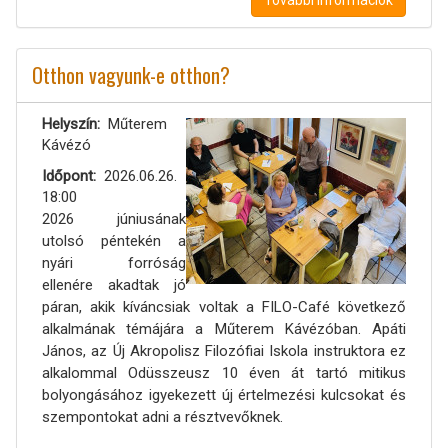
További információk
Otthon vagyunk-e otthon?
Helyszín
Műterem
Kávézó
Időpont
2026.06.26.
18:00
2026 júniusának
utolsó péntekén a
nyári forróság
ellenére akadtak jó
páran, akik kíváncsiak voltak a FILO-Café következő
alkalmának témájára a Műterem Kávézóban. Apáti
János, az Új Akropolisz Filozófiai Iskola instruktora ez
alkalommal Odüsszeusz 10 éven át tartó mitikus
bolyongásához igyekezett új értelmezési kulcsokat és
szempontokat adni a résztvevőknek.