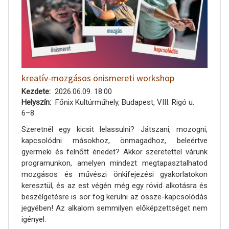
kreatív-mozgásos önismereti workshop
Kezdete
2026.06.09. 18:00
Helyszín
Főnix Kultúrműhely, Budapest, VIII. Rigó u.
6–8.
Szeretnél egy kicsit lelassulni? Játszani, mozogni,
kapcsolódni másokhoz, önmagadhoz, beleértve
gyermeki és felnőtt énedet? Akkor szeretettel várunk
programunkon, amelyen mindezt megtapasztalhatod
mozgásos és művészi önkifejezési gyakorlatokon
keresztül, és az est végén még egy rövid alkotásra és
beszélgetésre is sor fog kerülni az össze-kapcsolódás
jegyében! Az alkalom semmilyen előképzettséget nem
igényel.