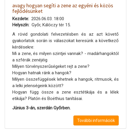
avagy hogyan segíti a zene az egyéni és közös
fejlődésünket
Kezdete
2026.06.03. 18:00
Helyszín
Győr, Kálóczy tér 15.
A rövid gondolati felvezetésben és az azt követő
gyakorlatok során is válaszokat keresünk a következő
kérdésekre:
Mi a zene, és milyen szintjei vannak? - madárhangoktól
a szférák zenéjéig
Milyen törvényszerűségeket rejt a zene?
Hogyan hatnak ránk a hangok?
Milyen összefüggések lehetnek a hangok, ritmusok, és
a lelki jelenségeink között?
Hogyan függ össze a zene esztétikája és a lélek
etikája? Platón és Boëthius tanításai.
Június 3-án, szerdán Győrben.
További információk