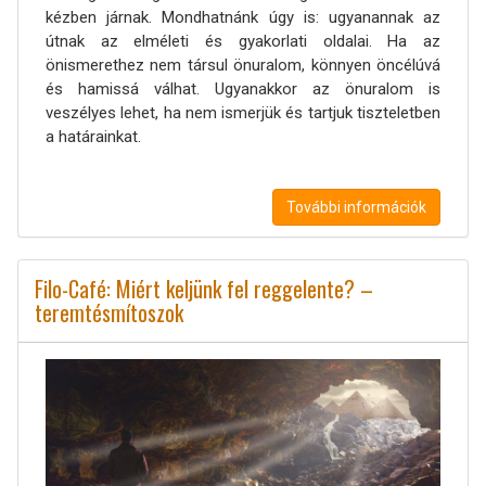
kézben járnak. Mondhatnánk úgy is: ugyanannak az
útnak az elméleti és gyakorlati oldalai. Ha az
önismerethez nem társul önuralom, könnyen öncélúvá
és hamissá válhat. Ugyanakkor az önuralom is
veszélyes lehet, ha nem ismerjük és tartjuk tiszteletben
a határainkat.
További információk
Filo-Café: Miért keljünk fel reggelente? –
teremtésmítoszok