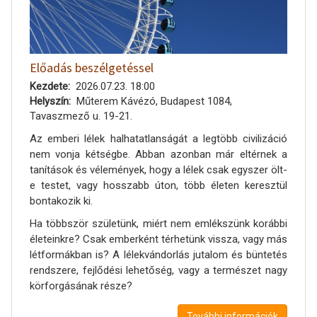
Előadás beszélgetéssel
Kezdete
2026.07.23. 18:00
Helyszín
Műterem Kávézó, Budapest 1084,
Tavaszmező u. 19-21.
Az emberi lélek halhatatlanságát a legtöbb civilizáció
nem vonja kétségbe. Abban azonban már eltérnek a
tanítások és vélemények, hogy a lélek csak egyszer ölt-
e testet, vagy hosszabb úton, több életen keresztül
bontakozik ki.
Ha többször születünk, miért nem emlékszünk korábbi
életeinkre? Csak emberként térhetünk vissza, vagy más
létformákban is? A lélekvándorlás jutalom és büntetés
rendszere, fejlődési lehetőség, vagy a természet nagy
körforgásának része?
További információk