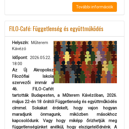
További információk
FILO-Café: Függetlenség és együttműködés
Helyszín
Műterem
Kávézó
Időpont
2026.05.22.
18:00
Az Új Akropolisz
Filozófiai Iskola
szervezői immár a
46. FILO-Cafét
tartották Budapesten, a Műterem Kávézóban, 2026.
május 22-én 18 órától Függetlenség és együttműködés
címmel. Sokakat érdekelt, hogy vajon hogyan
maradjunk önmagunk, miközben másokhoz
kapcsolódunk. Vagy hogy miképp őrizhetjük meg
függetlenségünket anélkül, hogy elszigetelődnénk. A