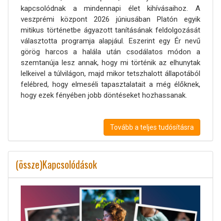
kapcsolódnak a mindennapi élet kihívásaihoz. A
veszprémi központ 2026 júniusában Platón egyik
mitikus történetbe ágyazott tanításának feldolgozását
választotta programja alapjául. Eszerint egy Ér nevű
görög harcos a halála után csodálatos módon a
szemtanúja lesz annak, hogy mi történik az elhunytak
lelkeivel a túlvilágon, majd mikor tetszhalott állapotából
felébred, hogy elmeséli tapasztalatait a még élőknek,
hogy ezek fényében jobb döntéseket hozhassanak.
Tovább a teljes tudósításra
(össze)Kapcsolódások