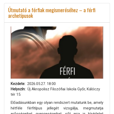
Útmutató a férfiak megismeréséhez – a férfi
archetípusok
Kezdete
2026.05.27. 18:00
Helyszín
Új Akropolisz Filozófiai Iskola Győr, Kálóczy
tér 15.
Előadásunkban egy olyan rendszert mutatunk be, amely
hétféle férfitípus jellegét vizsgálja, megmutatja
erősségeiket, gyengeségeiket, sőt arra is kísérletet