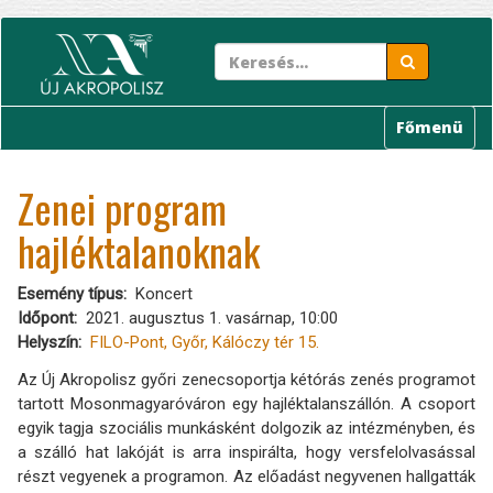
Ugrás
a
tartalomra
Főmenü
Zenei program
hajléktalanoknak
Esemény típus
Koncert
Időpont
2021. augusztus 1. vasárnap, 10:00
Helyszín
FILO-Pont, Győr, Kálóczy tér 15.
Az Új Akropolisz győri zenecsoportja kétórás zenés programot
tartott Mosonmagyaróváron egy hajléktalanszállón. A csoport
egyik tagja szociális munkásként dolgozik az intézményben, és
a szálló hat lakóját is arra inspirálta, hogy versfelolvasással
részt vegyenek a programon. Az előadást negyvenen hallgatták