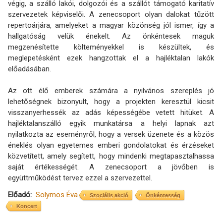
végig, a szálló lakói, dolgozói és a szállót támogató karitatív
szervezetek képviselői. A zenecsoport olyan dalokat tűzött
repertoárjára, amelyeket a magyar közönség jól ismer, így a
hallgatóság velük énekelt. Az önkéntesek maguk
megzenésítette költeményekkel is készültek, és
meglepetésként ezek hangzottak el a hajléktalan lakók
előadásában.
Az ott élő emberek számára a nyilvános szereplés jó
lehetőségnek bizonyult, hogy a projekten keresztül kicsit
visszanyerhessék az adás képességébe vetett hitüket. A
hajléktalanszálló egyik munkatársa a helyi lapnak azt
nyilatkozta az eseményről, hogy a versek üzenete és a közös
éneklés olyan egyetemes emberi gondolatokat és érzéseket
közvetített, amely segített, hogy mindenki megtapasztalhassa
saját értékességét. A zenecsoport a jövőben is
együttműködést tervez ezzel a szervezettel.
Előadó
Solymos Éva
Szociális akció
Önkéntesség
Koncert