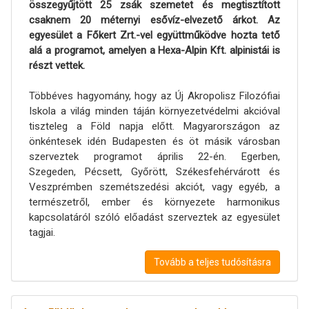
összegyűjtött 25 zsák szemetet és megtisztított
csaknem 20 méternyi esővíz-elvezető árkot. Az
egyesület a Főkert Zrt.-vel együttműködve hozta tető
alá a programot, amelyen a Hexa-Alpin Kft. alpinistái is
részt vettek.
Többéves hagyomány, hogy az Új Akropolisz Filozófiai
Iskola a világ minden táján környezetvédelmi akcióval
tiszteleg a Föld napja előtt. Magyarországon az
önkéntesek idén Budapesten és öt másik városban
szerveztek programot április 22-én. Egerben,
Szegeden, Pécsett, Győrött, Székesfehérvárott és
Veszprémben szemétszedési akciót, vagy egyéb, a
természetről, ember és környezete harmonikus
kapcsolatáról szóló előadást szerveztek az egyesület
tagjai.
Tovább a teljes tudósításra