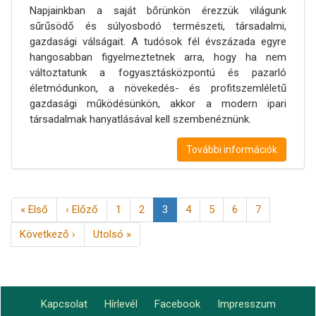
Napjainkban a saját bőrünkön érezzük világunk
sűrűsödő és súlyosbodó természeti, társadalmi,
gazdasági válságait. A tudósok fél évszázada egyre
hangosabban figyelmeztetnek arra, hogy ha nem
változtatunk a fogyasztásközpontú és pazarló
életmódunkon, a növekedés- és profitszemléletű
gazdasági működésünkön, akkor a modern ipari
társadalmak hanyatlásával kell szembenéznünk.
További információk
Oldalszámozás
Első
« Első
Előző
‹ Előző
Page
1
Page
2
Jelenlegi
3
Page
4
Page
5
Page
6
Page
7
oldal
oldal
oldal
Következő
Következő ›
Utolsó
Utolsó »
oldal
oldal
Kapcsolat
Hírlevél
Facebook
Impresszum