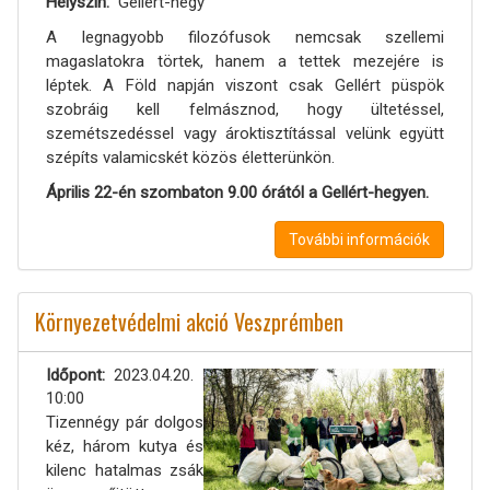
Helyszín
Gellért-hegy
A legnagyobb filozófusok nemcsak szellemi
magaslatokra törtek, hanem a tettek mezejére is
léptek. A Föld napján viszont csak Gellért püspök
szobráig kell felmásznod, hogy ültetéssel,
szemétszedéssel vagy ároktisztítással velünk együtt
szépíts valamicskét közös életterünkön.
Április 22-én szombaton 9.00 órától a Gellért-hegyen.
További információk
Környezetvédelmi akció Veszprémben
Időpont
2023.04.20.
10:00
Tizennégy pár dolgos
kéz, három kutya és
kilenc hatalmas zsák