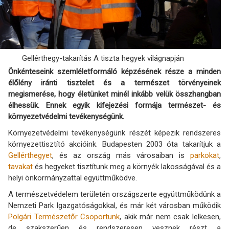
Gellérthegy-takarítás A tiszta hegyek világnapján
Önkénteseink szemléletformáló képzésének része a minden
élőlény iránti tisztelet és a természet törvényeinek
megismerése, hogy életünket minél inkább velük összhangban
élhessük. Ennek egyik kifejezési formája természet- és
környezetvédelmi tevékenységünk.
Környezetvédelmi tevékenységünk részét képezik rendszeres
környezettisztító akcióink. Budapesten 2003 óta takarítjuk a
Gellérthegyet
, és az ország más városaiban is
parkokat
,
tavakat
és hegyeket tisztítunk meg a környék lakosságával és a
helyi önkormányzattal együttműködve.
A természetvédelem területén országszerte együttműködünk a
Nemzeti Park Igazgatóságokkal, és már két városban működik
Polgári Természetőr Csoportunk
, akik már nem csak lelkesen,
de szakszerűen és rendszeresen vesznek részt a