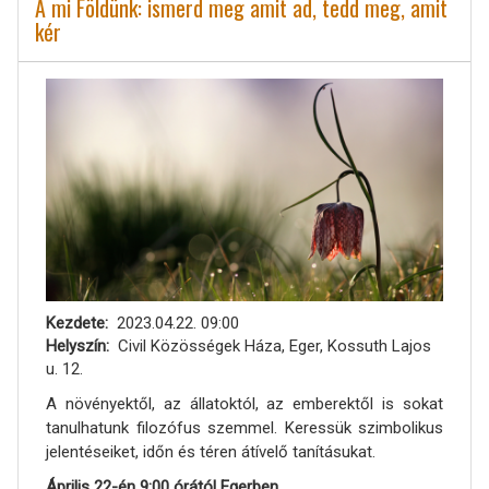
A mi Földünk: ismerd meg amit ad, tedd meg, amit
kér
Kezdete
2023.04.22. 09:00
Helyszín
Civil Közösségek Háza, Eger, Kossuth Lajos
u. 12.
A növényektől, az állatoktól, az emberektől is sokat
tanulhatunk filozófus szemmel. Keressük szimbolikus
jelentéseiket, időn és téren átívelő tanításukat.
Április 22-én 9:00 órától Egerben