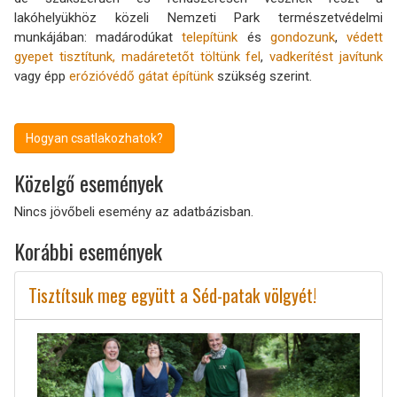
lakóhelyükhöz közeli Nemzeti Park természetvédelmi
munkájában: madárodúkat
telepítünk
és
gondozunk
,
védett
gyepet tisztítunk,
madáretetőt töltünk fel
,
vadkerítést javítunk
vagy épp
erózióvédő gátat építünk
szükség szerint.
Hogyan csatlakozhatok?
Közelgő események
Nincs jövőbeli esemény az adatbázisban.
Korábbi események
Tisztítsuk meg együtt a Séd-patak völgyét!