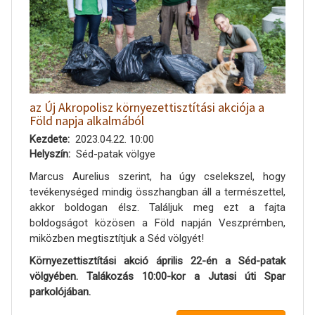
az Új Akropolisz környezettisztítási akciója a
Föld napja alkalmából
Kezdete
2023.04.22. 10:00
Helyszín
Séd-patak völgye
Marcus Aurelius szerint, ha úgy cselekszel, hogy
tevékenységed mindig összhangban áll a természettel,
akkor boldogan élsz. Találjuk meg ezt a fajta
boldogságot közösen a Föld napján Veszprémben,
miközben megtisztítjuk a Séd völgyét!
Környezettisztítási akció április 22-én a Séd-patak
völgyében. Talákozás 10:00-kor a Jutasi úti Spar
parkolójában.