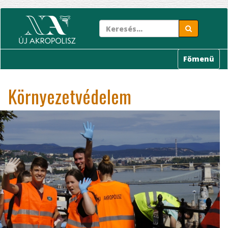
Ugrás
a
tartalomra
Főmenü
Környezetvédelem