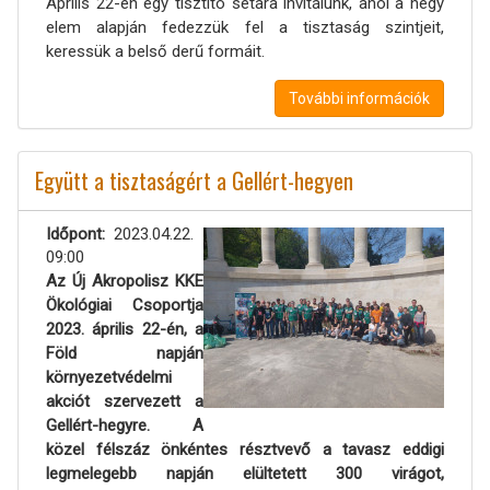
Április 22-én egy tisztító sétára invitálunk, ahol a négy
elem alapján fedezzük fel a tisztaság szintjeit,
keressük a belső derű formáit.
További információk
Együtt a tisztaságért a Gellért-hegyen
Időpont
2023.04.22.
09:00
Az Új Akropolisz KKE
Ökológiai Csoportja
2023. április 22-én, a
Föld napján
környezetvédelmi
akciót szervezett a
Gellért-hegyre. A
közel félszáz önkéntes résztvevő a tavasz eddigi
legmelegebb napján elültetett 300 virágot,