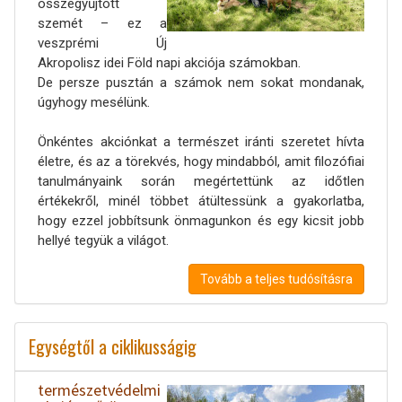
összegyűjtött
szemét – ez a
veszprémi Új
Akropolisz idei Föld napi akciója számokban.
De persze pusztán a számok nem sokat mondanak,
úgyhogy mesélünk.
Önkéntes akciónkat a természet iránti szeretet hívta
életre, és az a törekvés, hogy mindabból, amit filozófiai
tanulmányaink során megértettünk az időtlen
értékekről, minél többet átültessünk a gyakorlatba,
hogy ezzel jobbítsunk önmagunkon és egy kicsit jobb
hellyé tegyük a világot.
Tovább a teljes tudósításra
Egységtől a ciklikusságig
természetvédelmi