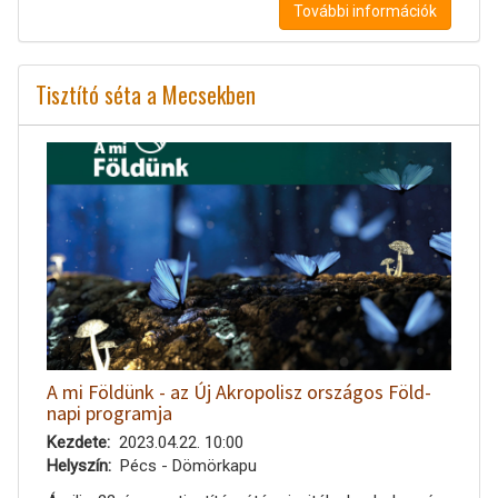
További információk
Tisztító séta a Mecsekben
A mi Földünk - az Új Akropolisz országos Föld-
napi programja
Kezdete
2023.04.22. 10:00
Helyszín
Pécs - Dömörkapu