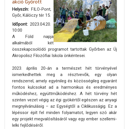
akció Győrött
Helyszín
FILO-Pont,
Győr, Kálóczy tér 15.
Időpont
2023.04.20.
10:00
A Föld napja
alkalmából két
összekapcsolódó programot tartottak Győrben az Új
Akropolisz Filozófiai Iskola önkéntesei.
2023. április 20-án a természet hét törvényével
ismerkedhettek meg a résztvevők, egy olyan
rendszerrel, amely egyénileg és közösségileg egyaránt
fontos kulcsokat ad a harmonikus és eredményes
működéshez, együttműködéshez. A hét törvény hét
szinten vezet végig az égi gyökértől egészen az anyagi
megnyilvánulásig – az Egységtől a Ciklikusságig. Ez a
lépéssor épít fel minden folyamatot, legyen szó akár
egy projekt megvalósításáról vagy egy ember szellemi-
lelki fejlődéséről.