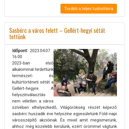
Tovább a teljes tudósításra
Sasbérc a város felett – Gellért-hegyi sétát
tettünk
Időpont
2023.04.07.
16:00
2023-ban első
alkalommal hirdettünk
természet- és
kultúrtörténeti sétát a
Gellért-hegyre. A
helyszínválasztás
nem véletlen: a város
szívében elhelyezkedő, Világörökség részét képező
sasbérc huszadik éve helyszíne egyesületünk Föld-napi
városszépítő akcióinak. És mivel amit megismerünk,
ahhoz még közelebb kerülünk, ezért örömmel vágtunk