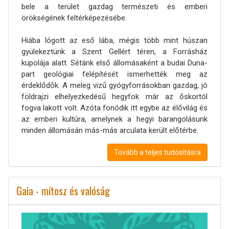
bele a terület gazdag természeti és emberi
örökségének feltérképezésébe.
Hiába lógott az eső lába, mégis több mint húszan
gyülekeztünk a Szent Gellért téren, a Forrásház
kupolája alatt. Sétánk első állomásaként a budai Duna-
part geológiai felépítését ismerhették meg az
érdeklődők. A meleg vizű gyógyforrásokban gazdag, jó
földrajzi elhelyezkedésű hegyfok már az őskortól
fogva lakott volt. Azóta fonódik itt egybe az élővilág és
az emberi kultúra, amelynek a hegyi barangolásunk
minden állomásán más-más arculata került előtérbe.
Tovább a teljes tudósításra
Gaia - mítosz és valóság