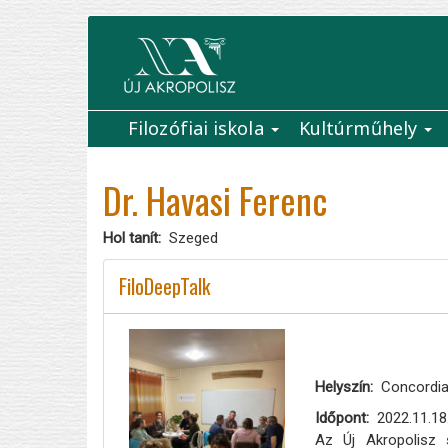
Ugrás
a
tartalomra
Filozófiai iskola
Kultúrműhely
Main
navigation
Dr. Havasi Ferenc
Hol tanít
Szeged
FiloDeepTalk
Helyszín
Concordia
Időpont
2022.11.18
Az Új Akropolisz s