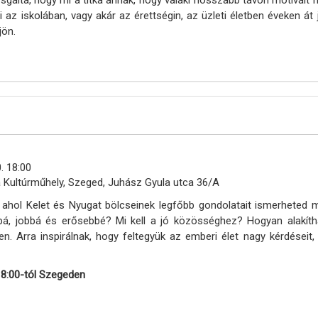
i az iskolában, vagy akár az érettségin, az üzleti életben éveken át
jön.
. 18:00
 Kultúrműhely, Szeged, Juhász Gyula utca 36/A
, ahol Kelet és Nyugat bölcseinek legfőbb gondolatait ismerhete
bá, jobbá és erősebbé? Mi kell a jó közösséghez? Hogyan alakíth
tben. Arra inspirálnak, hogy feltegyük az emberi élet nagy kérdése
8:00-tól Szegeden