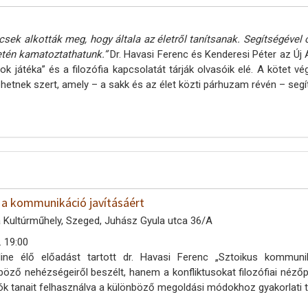
lcsek alkották meg, hogy általa az életről tanítsanak. Segítségével 
etén kamatoztathatunk.”
Dr. Havasi Ferenc és Kenderesi Péter az 
yok játéka” és a filozófia kapcsolatát tárják olvasóik elé. A kötet 
ehetnek szert, amely – a sakk és az élet közti párhuzam révén – segít
a a kommunikáció javításáért
 Kultúrműhely, Szeged, Juhász Gyula utca 36/A
. 19:00
ine élő előadást tartott dr. Havasi Ferenc „Sztoikus kommun
öző nehézségeiről beszélt, hanem a konfliktusokat filozófiai nézőpo
k tanait felhasználva a különböző megoldási módokhoz gyakorlati t