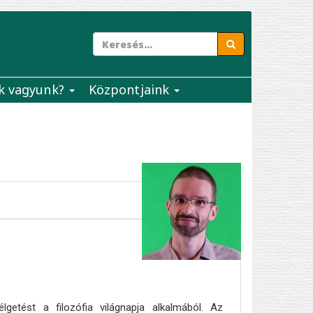
k vagyunk?
Központjaink
élgetést a filozófia világnapja alkalmából. Az