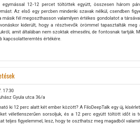
 egymással 12-12 percet töltöttek együtt, összesen három párc
ást. Az első egy percben mindenki szavak nélkül, csendben figyel
a másik fél megoszthasson valamilyen értékes gondolatot a társával
evonáskor kiderült, hogy a résztvevők örömmel tapasztalták meg 
ról, amit általában nem szoktak elmesélni, de fontosnak tartják. M
bb kapcsolatteremtés értékére.
getések
. 17:30
uhász Gyula utca 36/a
tó ki 12 perc alatt két ember között? A FiloDeepTalk egy új, kísérlet
ket véletlenszerűen sorsoljuk, és a 12 perc együtt töltött időt is 
ikat teljes figyelemmel, lesz, hogy te oszthatsz meg magadból valamit,