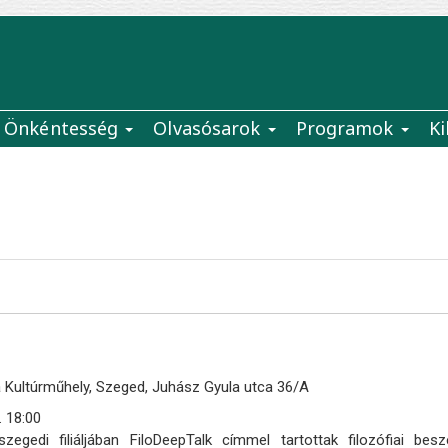
Önkéntesség
Olvasósarok
Programok
Ki
 Kultúrműhely, Szeged, Juhász Gyula utca 36/A
. 18:00
zegedi filiáljában FiloDeepTalk címmel tartottak filozófiai besz