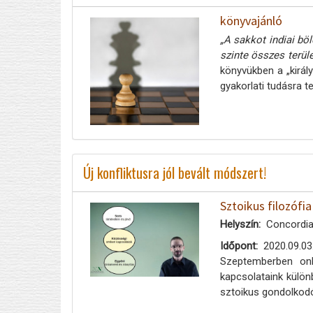
könyvajánló
„A sakkot indiai bö
szinte összes terül
könyvükben a „királ
gyakorlati tudásra t
Új konfliktusra jól bevált módszert!
Sztoikus filozófi
Helyszín
Concordia
Időpont
2020.09.03
Szeptemberben onl
kapcsolataink különb
sztoikus gondolkodó