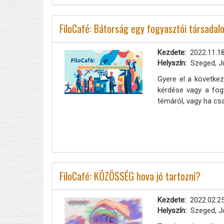
FiloCafé: Bátorság egy fogyasztói társada
Kezdete
2022.11.18
Helyszín
Szeged, J
Gyere el a következ
kérdése vagy a fog
témáról, vagy ha cs
FiloCafé: KÖZÖSSÉG hova jó tartozni?
Kezdete
2022.02.25
Helyszín
Szeged, J