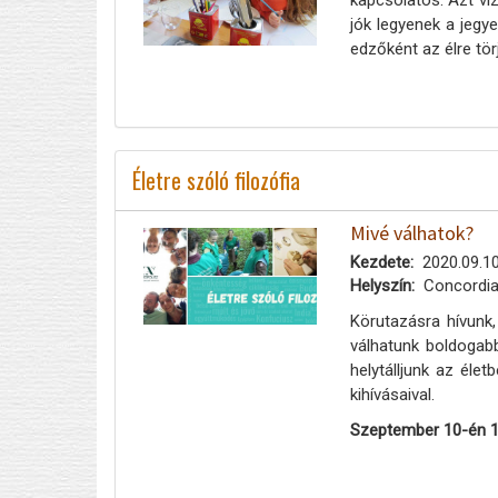
jók legyenek a jegye
edzőként az élre tör
Életre szóló filozófia
Mivé válhatok?
Kezdete
2020.09.10
Helyszín
Concordia
Körutazásra hívunk
válhatunk boldogab
helytálljunk az éle
kihívásaival.
Szeptember 10-én 1