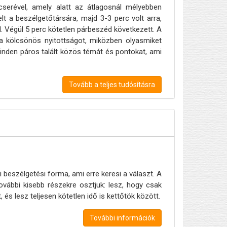
serével, amely alatt az átlagosnál mélyebben
t a beszélgetőtársára, majd 3-3 perc volt arra,
. Végül 5 perc kötetlen párbeszéd következett. A
a kölcsönös nyitottságot, miközben olyasmiket
inden páros talált közös témát és pontokat, ami
Tovább a teljes tudósításra
i beszélgetési forma, ami erre keresi a választ. A
további kisebb részekre osztjuk: lesz, hogy csak
 és lesz teljesen kötetlen idő is kettőtök között.
További információk