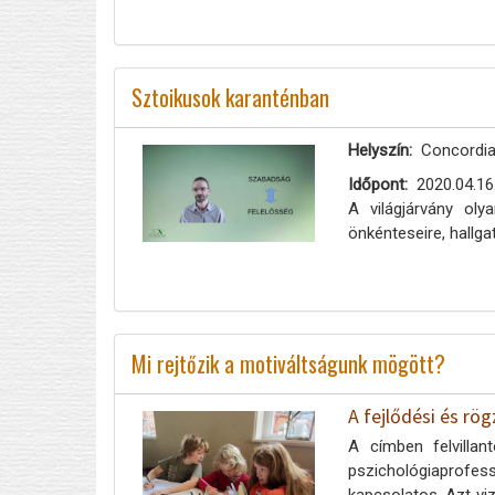
Sztoikusok karanténban
Helyszín
Concordia
Időpont
2020.04.16
A világjárvány oly
önkénteseire, hallg
Mi rejtőzik a motiváltságunk mögött?
A fejlődési és rö
A címben felvilla
pszichológiaprofes
kapcsolatos. Azt viz