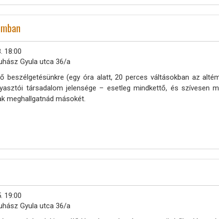
lomban
. 18:00
uhász Gyula utca 36/a
ő beszélgetésünkre (egy óra alatt, 20 perces váltásokban az altém
yasztói társadalom jelensége – esetleg mindkettő, és szívesen m
ak meghallgatnád másokét.
. 19:00
uhász Gyula utca 36/a