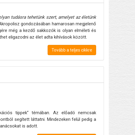
olyan tudásra tehetünk szert, amelyet az életünk
Új Akropolisz gondozásában hamarosan megjelenő
végére még a kezdő sakkozók is olyan elméleti és
het eligazodni az élet adta kihívások között.
Tovább a teljes cikkre
ikációs tippek” témában. Az előadó nemcsak
ntból segített láttatni. Mindezeken felül pedig a
anácsokat is adott.