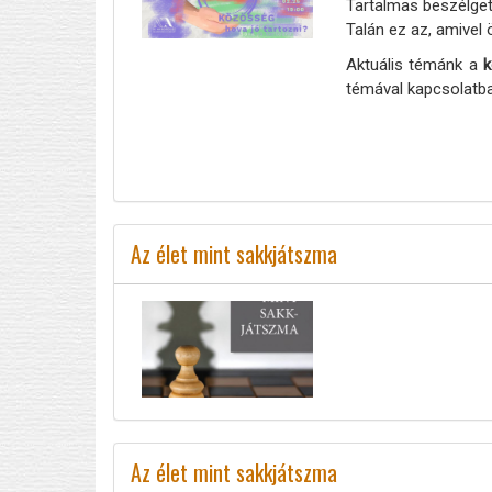
Tartalmas beszélge
Talán ez az, amivel 
Aktuális témánk a
k
témával kapcsolatban
Az élet mint sakkjátszma
Az élet mint sakkjátszma