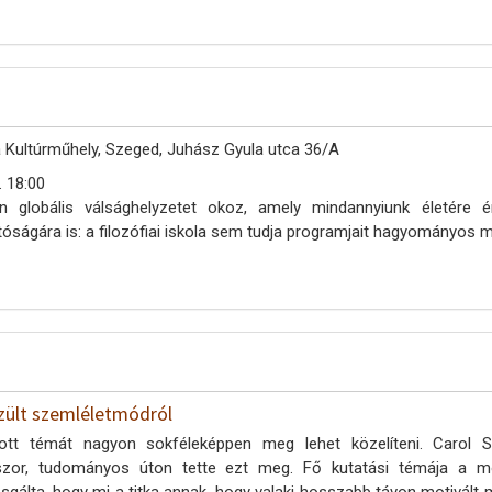
 Kultúrműhely, Szeged, Juhász Gyula utca 36/A
. 18:00
an globális válsághelyzetet okoz, amely mindannyiunk életére é
atóságára is: a filozófiai iskola sem tudja programjait hagyományos
gzült szemléletmódról
ntott témát nagyon sokféleképpen meg lehet közelíteni. Carol 
szor, tudományos úton tette ezt meg. Fő kutatási témája a mo
sgálta, hogy mi a titka annak, hogy valaki hosszabb távon motivált m