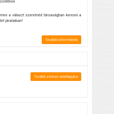
zelítése.
mire a választ szeretnéd társaságban keresni a
ét járataiban!
További információk
Tovább a könyv adatlapjára