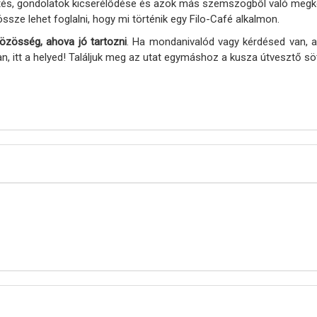
tés, gondolatok kicserélődése és azok más szemszögből való megkö
össze lehet foglalni, hogy mi történik egy Filo-Café alkalmon.
özösség, ahova jó tartozni
. Ha mondanivalód vagy kérdésed van, a
, itt a helyed! Találjuk meg az utat egymáshoz a kusza útvesztő söt