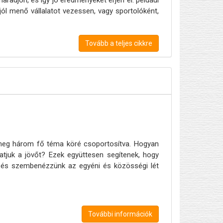
 jól menő vállalatot vezessen, vagy sportolóként,
Tovább a teljes cikkre
d meg három fő téma köré csoportosítva. Hogyan
atjuk a jövőt? Ezek együttesen segítenek, hogy
it, és szembenézzünk az egyéni és közösségi lét
További információk