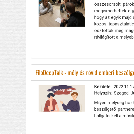
összesorsolt párok
megismerhették egym
hogy az egyik majd 
közös tapasztalatl
osztottak meg maguk
rávilágított a mélye
FiloDeepTalk - mély és rövid emberi beszél
Kezdete
2022.11.17
Helyszín
Szeged, J
Milyen mélység hozha
beszélgető partnere
hallgatni kell a más