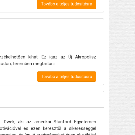
Tovább a teljes tudósításra
rzékelhetően kihat. Ez igaz az Új Akropolisz
 módon, teremben megtartani.
Tovább a teljes tudósításra
S. Dwek, aki az amerikai Stanford Egyetemen
tivációval és ezen keresztül a sikerességgel
aradjon, és így jó eredményeket érjen el: például