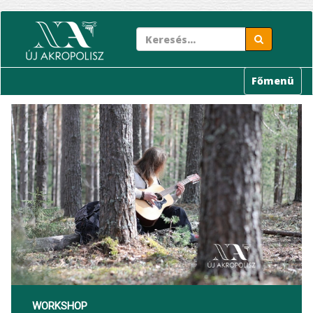
Ugrás
a
tartalomra
Főmenü
WORKSHOP