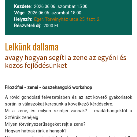
Kezdete
2026.06.06. szombat 15:00
Vége
2026.06.06. szombat 18:00
Helyszín
Eger, Törvényház utca 25. fszt. 2.
Részvételi díj
2000 Ft
Lelkünk dallama
avagy hogyan segíti a zene az egyéni és
közös fejlődésünket
Filozófiai - zenei - összehangoló workshop
A rövid gondolati felvezetésben és az azt követő gyakorlatok
során is válaszokat keresünk a következő kérdésekre:
Mi a zene, és milyen szintjei vannak? - madárhangoktól a
Szférák zenéjéig
Milyen törvényszerűségeket rejt a zene?
Hogyan hatnak ránk a hangok?