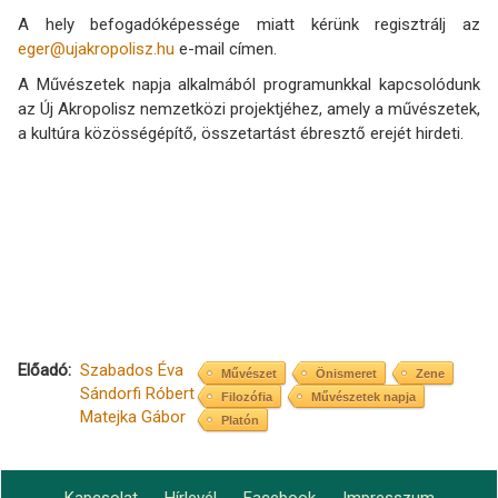
A hely befogadóképessége miatt kérünk regisztrálj az
eger@ujakropolisz.hu
e-mail címen.
A Művészetek napja alkalmából programunkkal kapcsolódunk
az Új Akropolisz nemzetközi projektjéhez, amely a művészetek,
a kultúra közösségépítő, összetartást ébresztő erejét hirdeti.
Előadó
Szabados Éva
Művészet
Önismeret
Zene
Sándorfi Róbert
Filozófia
Művészetek napja
Matejka Gábor
Platón
Kapcsolat
Hírlevél
Facebook
Impresszum