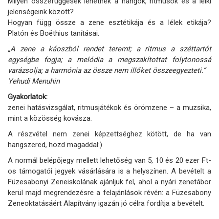
Milyen összefüggések lehetnek a hangok, ritmusok és a lelki
jelenségeink között?
Hogyan függ össze a zene esztétikája és a lélek etikája?
Platón és Boëthius tanításai.
„A zene a káoszból rendet teremt; a ritmus a széttartót
egységbe fogja; a melódia a megszakítottat folytonossá
varázsolja; a harmónia az össze nem illőket összeegyezteti.”
Yehudi Menuhin
Gyakorlatok:
zenei hatásvizsgálat, ritmusjátékok és örömzene – a muzsika,
mint a közösség kovásza.
A részvétel nem zenei képzettséghez kötött, de ha van
hangszered, hozd magaddal:)
A normál belépőjegy mellett lehetőség van 5, 10 és 20 ezer Ft-
os támogatói jegyek vásárlására is a helyszínen. A bevételt a
Füzesabonyi Zeneiskolának ajánljuk fel, ahol a nyári zenetábor
kerül majd megrendezésre a felajánlások révén: a Füzesabony
Zeneoktatásáért Alapítvány igazán jó célra fordítja a bevételt.