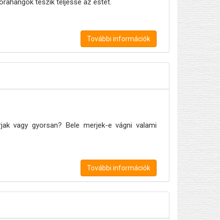
gorahangok teszik teljessé az estét.
További információk
jak vagy gyorsan? Bele merjek-e vágni valami
További információk