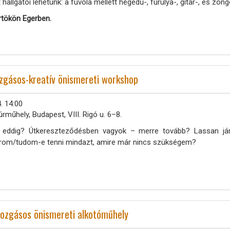
 hallgatói lehetünk: a fuvola mellett hegedű-, furulya-, gitár-, és zon
rtökön Egerben.
ozgásos-kreatív önismereti workshop
. 14:00
úrműhely, Budapest, VIII. Rigó u. 6–8.
m eddig? Útkereszteződésben vagyok – merre tovább? Lassan jár
rom/tudom-e tenni mindazt, amire már nincs szükségem?
mozgásos önismereti alkotóműhely