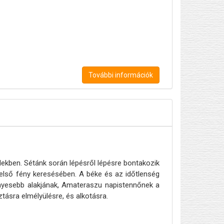
További információk
élekben. Sétánk során lépésről lépésre bontakozik
első fény keresésében. A béke és az időtlenség
nyesebb alakjának, Amateraszu napistennőnek a
tásra elmélyülésre, és alkotásra.