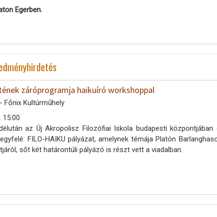
aton Egerben.
redményhirdetés
ének záróprogramja haikuíró workshoppal
- Főnix Kultúrműhely
. 15:00
délután az Új Akropolisz Filozófiai Iskola budapesti központjába
 egyfelé: FILO-HAIKU pályázat, amelynek témája Platón Barlanghason
áról, sőt két határontúli pályázó is részt vett a viadalban.