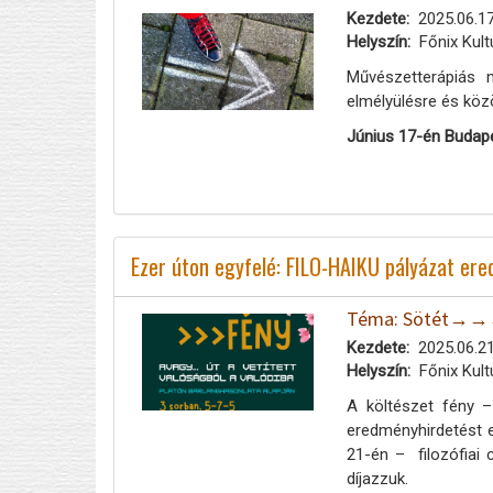
Kezdete
2025.06.17
Helyszín
Főnix Kult
Művészetterápiás 
elmélyülésre és közö
Június 17-én Budap
Ezer úton egyfelé: FILO-HAIKU pályázat er
Téma: Sötét→→→Fé
Kezdete
2025.06.21
Helyszín
Főnix Kult
A költészet fény –
eredményhirdetést e
21-én – filozófiai 
díjazzuk.