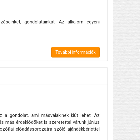
éseinket, gondolatainkat. Az alkalom egyéni
További információk
z a gondolat, ami másvalakinek kiút lehet. Az
s más érdeklődőket is szeretettel várunk június
lozófiai előadássorozatra szóló ajándékbérlettel