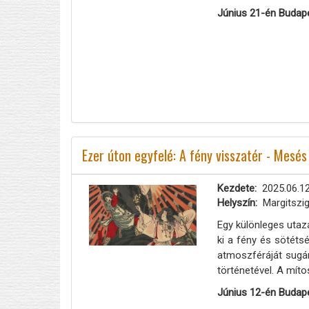
Június 21-én Budap
Ezer úton egyfelé: A fény visszatér - Mes
Kezdete
2025.06.12
Helyszín
Margitszi
Egy különleges utazá
ki a fény és sötéts
atmoszféráját sugá
történetével. A mít
Június 12-én Budap