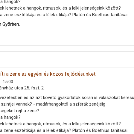
 a hangok?
 lehetnek a hangok, ritmusok, és a lelki jelenségeink között?
zene esztétikája és a lélek etikája? Platón és Boëthius tanításai.
n Győrben.
ti a zene az egyéni és közös fejlődésünket
. 15:00
ényház utca 25. fszt. 2.
elvezetésben és az azt követő gyakorlatok során is válaszokat keres
 szintjei vannak? - madárhangoktól a szférák zenéjéig
ségeket rejt a zene?
 a hangok?
 lehetnek a hangok, ritmusok, és a lelki jelenségeink között?
zene esztétikája és a lélek etikája? Platón és Boëthius tanításai.