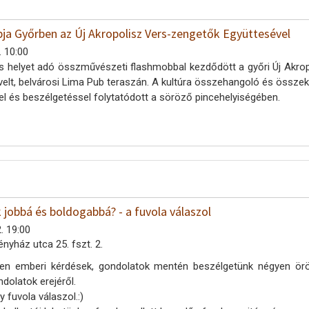
ja Győrben az Új Akropolisz Vers-zengetők Együttesével
. 10:00
s helyet adó összművészeti flashmobbal kezdődött a győri Új Akro
elt, belvárosi Lima Pub teraszán. A kultúra összehangoló és összek
l és beszélgetéssel folytatódott a söröző pincehelyiségében.
jobbá és boldogabbá? - a fuvola válaszol
. 19:00
ényház utca 25. fszt. 2.
en emberi kérdések, gondolatok mentén beszélgetünk négyen öröm
ndolatok erejéről.
 fuvola válaszol.:)