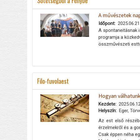
Sötétségből a Fénybe
A művészetek nap
Időpont
2025.06.21
A spontaneitásnak i
programja a közkedv
összművészeti estte
Filo-fuvolaest
Hogyan válhatunk 
Kezdete
2025.06.12
Helyszín
Eger, Törv
Az est első részéb
érzelmekről és a go
Csak éppen néha egy