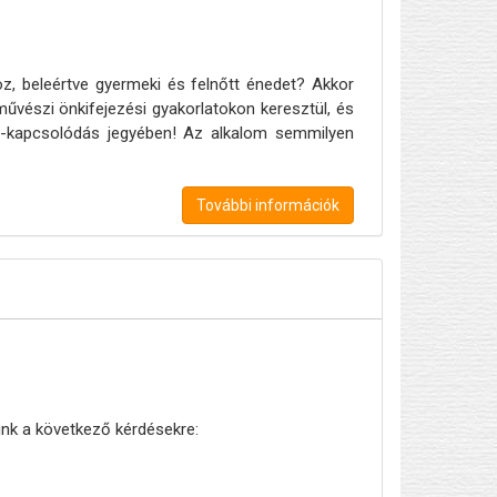
z, beleértve gyermeki és felnőtt énedet? Akkor
vészi önkifejezési gyakorlatokon keresztül, és
e-kapcsolódás jegyében! Az alkalom semmilyen
További információk
ünk a következő kérdésekre: