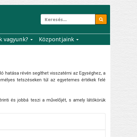
k vagyunk?
Központjaink
áló hatása révén segíthet visszatérni az Egységhez, a
zemélyes tetszéseken túl az egyetemes értékek felé
inti és jobbá teszi a művelőjét, s amely látókörük