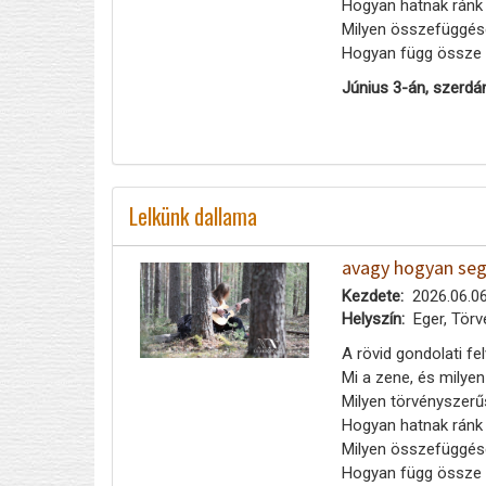
Hogyan hatnak ránk
Milyen összefüggések
Hogyan függ össze a 
Június 3-án, szerdá
Lelkünk dallama
avagy hogyan segí
Kezdete
2026.06.06
Helyszín
Eger, Törv
A rövid gondolati f
Mi a zene, és milyen
Milyen törvényszerű
Hogyan hatnak ránk
Milyen összefüggések
Hogyan függ össze a 