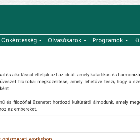
Önkéntesség
Olvasósarok
Programok
Ki
l és alkotással éltetjük azt az ideát, amely katartikus és harmoniz
vészet filozófiai megközelítése, amely lehetővé teszi, hogy a s
ként.
ű és filozófiai üzenetet hordozó kultúráról álmodunk, amely megér
shoz az embereket.
 önismereti workshop