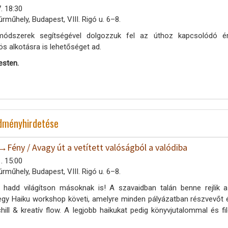
. 18:30
úrműhely, Budapest, VIII. Rigó u. 6–8.
módszerek segítségével dolgozzuk fel az úthoz kapcsolódó érz
s alkotásra is lehetőséget ad.
esten.
edményhirdetése
ny / Avagy út a vetített valóságból a valódiba
. 15:00
úrműhely, Budapest, VIII. Rigó u. 6–8.
 hadd világítson másoknak is! A szavaidban talán benne rejlik a
gy Haiku workshop követi, amelyre minden pályázatban részvevőt é
chill & kreatív flow. A legjobb haikukat pedig könyvjutalommal és fi