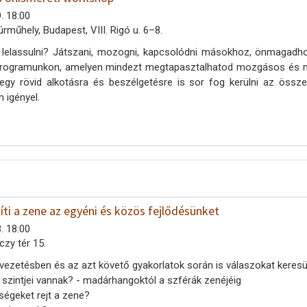
. 18:00
úrműhely, Budapest, VIII. Rigó u. 6–8.
t lelassulni? Játszani, mozogni, kapcsolódni másokhoz, önmagadho
 programunkon, amelyen mindezt megtapasztalhatod mozgásos és mű
gy rövid alkotásra és beszélgetésre is sor fog kerülni az össz
 igényel.
ti a zene az egyéni és közös fejlődésünket
. 18:00
czy tér 15.
elvezetésben és az azt követő gyakorlatok során is válaszokat keres
 szintjei vannak? - madárhangoktól a szférák zenéjéig
ségeket rejt a zene?