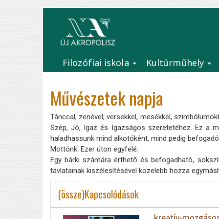
Ugrás
a
tartalomra
Filozófiai iskola
Kultúrműhely
Main
navigation
Művészetek napja
Tánccal, zenével, versekkel, mesékkel, szimbólumokka
Szép, Jó, Igaz és Igazságos szeretetéhez. Ez a mű
haladhassunk mind alkotóként, mind pedig befogadó
Mottónk: Ezer úton egyfelé.
Egy bárki számára érthető és befogadható, sokszín
távlatainak kiszélesítésével közelebb hozza egymá
(össze)Kapcsolódások
kreatív-mozgásos