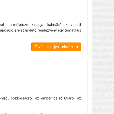
polisz a művészetek napja alkalmából szervezett
apcsoló erejét hirdető rendezvény egy tematikus
Tovább a teljes tudósításra
ről, boldogságról, az ember belső útjáról, az