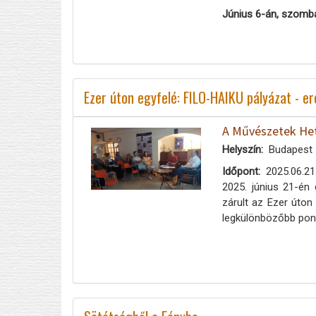
Június 6-án, szomb
Ezer úton egyfelé: FILO-HAIKU pályázat - e
A Művészetek Het
Helyszín
Budapest 
Időpont
2025.06.21
2025. június 21-én 
zárult az Ezer úton
legkülönbözőbb pontj