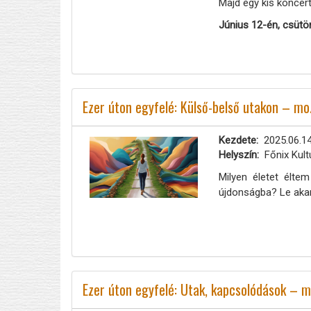
Majd egy kis koncert
Június 12-én, csütö
Ezer úton egyfelé: Külső-belső utakon – m
Kezdete
2025.06.14
Helyszín
Főnix Kult
Milyen életet élte
újdonságba? Le aka
Ezer úton egyfelé: Utak, kapcsolódások – 