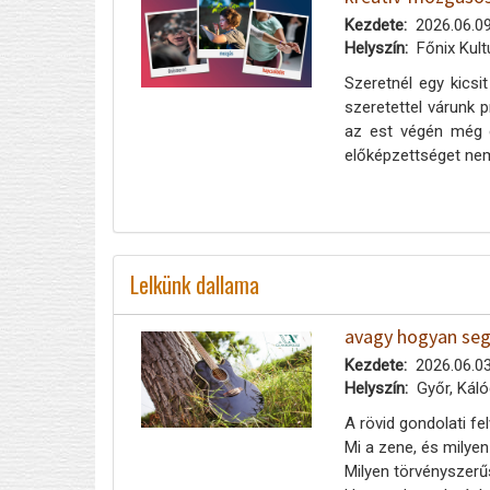
Kezdete
2026.06.09
Helyszín
Főnix Kult
Szeretnél egy kicsi
szeretettel várunk
az est végén még e
előképzettséget nem
Lelkünk dallama
avagy hogyan segí
Kezdete
2026.06.03
Helyszín
Győr, Káló
A rövid gondolati f
Mi a zene, és milyen
Milyen törvényszerű