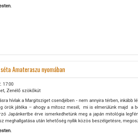
esten.
és séta Amateraszu nyomában
. 17:00
get, Zenélő szökőkút
sra hívlak a Margitsziget csendjében - nem annyira térben, inkább l
ég örök játéka – ahogy a mítosz mesél, mi is elmerülünk majd a b
rzó Japánkertbe érve ismerkedhetünk meg a japán mitológia legfé
osz meghallgatása után lehetőség nyílik közös beszélgetésre, megosz
esten.