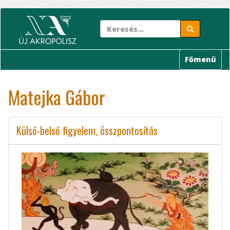
Ugrás
a
tartalomra
Főmenü
Matejka Gábor
Külső-belső figyelem, összpontosítás