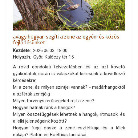
avagy hogyan segíti a zene az egyéni és közös
fejlődésünket
Kezdete
2026.06.03. 18:00
Helyszín
Győr, Kálóczy tér 15.
A rövid gondolati felvezetésben és az azt követő
gyakorlatok során is válaszokat keresünk a következő
kérdésekre:
Mi a zene, és milyen szintjei vannak? - madárhangoktól
a szférák zenéjéig
Milyen törvényszerűségeket rejt a zene?
Hogyan hatnak ránk a hangok?
Milyen összefüggések lehetnek a hangok, ritmusok, és
a lelki jelenségeink között?
Hogyan függ össze a zene esztétikája és a lélek
etikája? Platón és Boëthius tanításai.