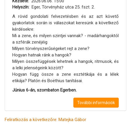
Kezdete
2026.06.06. 15:00
Helyszín
Eger, Törvényház utca 25. fszt. 2.
A rövid gondolati felvezetésben és az azt követő
gyakorlatok során is válaszokat keresünk a következő
kérdésekre:
Mi a zene, és milyen szintjei vannak? - madárhangoktól
a szférák zenéjéig
Milyen törvényszerűségeket rejt a zene?
Hogyan hatnak ránk a hangok?
Milyen összefüggések lehetnek a hangok, ritmusok, és
a lelki jelenségeink között?
Hogyan függ össze a zene esztétikája és a lélek
etikája? Platón és Boëthius tanításai.
Június 6-án, szombaton Egerben.
További információk
Feliratkozás a következőre: Matejka Gábor