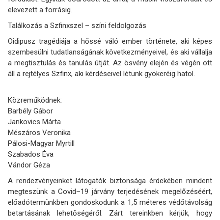
elevezett a forrásig.
Találkozás a Szfinxszel – színi feldolgozás
Oidipusz tragédiája a hőssé váló ember története, aki képes
szembesülni tudatlanságának következményeivel, és aki vállalja
a megtisztulás és tanulás útját. Az ösvény elején és végén ott
áll a rejtélyes Szfinx, aki kérdéseivel létünk gyökeréig hatol.
Közreműködnek:
Barbély Gábor
Jankovics Márta
Mészáros Veronika
Pálosi-Magyar Myrtill
Szabados Éva
Vándor Géza
A rendezvényeinket látogatók biztonsága érdekében mindent
megteszünk a Covid–19 járvány terjedésének megelőzéséért,
előadótermünkben gondoskodunk a 1,5 méteres védőtávolság
betartásának lehetőségéről. Zárt tereinkben kérjük, hogy