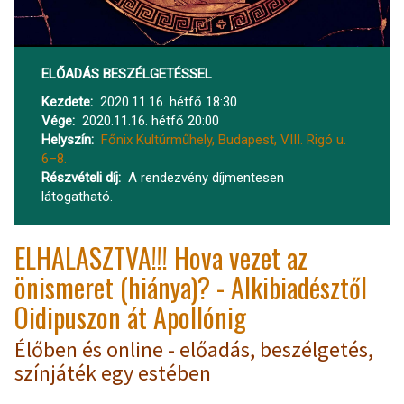
ELŐADÁS BESZÉLGETÉSSEL
Kezdete
2020.11.16. hétfő 18:30
Vége
2020.11.16. hétfő 20:00
Helyszín
Főnix Kultúrműhely, Budapest, VIII. Rigó u.
6–8.
Részvételi díj
A rendezvény díjmentesen
látogatható.
ELHALASZTVA!!! Hova vezet az
önismeret (hiánya)? - Alkibiadésztől
Oidipuszon át Apollónig
Élőben és online - előadás, beszélgetés,
színjáték egy estében