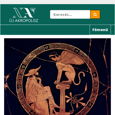
Ugrás
a
tartalomra
Főmenü