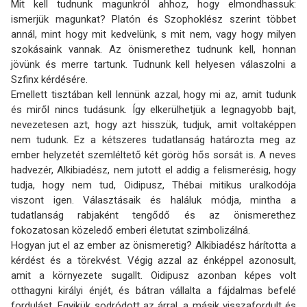
Mit kell tudnunk magunkról ahhoz, hogy elmondhassuk:
ismerjük magunkat? Platón és Szophoklész szerint többet
annál, mint hogy mit kedvelünk, s mit nem, vagy hogy milyen
szokásaink vannak. Az önismerethez tudnunk kell, honnan
jövünk és merre tartunk. Tudnunk kell helyesen válaszolni a
Szfinx kérdésére.
Emellett tisztában kell lennünk azzal, hogy mi az, amit tudunk
és miről nincs tudásunk. Így elkerülhetjük a legnagyobb bajt,
nevezetesen azt, hogy azt hisszük, tudjuk, amit voltaképpen
nem tudunk. Ez a kétszeres tudatlanság határozta meg az
ember helyzetét szemléltető két görög hős sorsát is. A neves
hadvezér, Alkibiadész, nem jutott el addig a felismerésig, hogy
tudja, hogy nem tud, Oidipusz, Thébai mitikus uralkodója
viszont igen. Választásaik és haláluk módja, mintha a
tudatlanság rabjaként tengődő és az önismerethez
fokozatosan közeledő emberi életutat szimbolizálná.
Hogyan jut el az ember az önismeretig? Alkibiadész hárította a
kérdést és a törekvést. Végig azzal az énképpel azonosult,
amit a környezete sugallt. Oidipusz azonban képes volt
otthagyni királyi énjét, és bátran vállalta a fájdalmas befelé
fordulást. Egyikük sodródott az árral, a másik visszafordult és