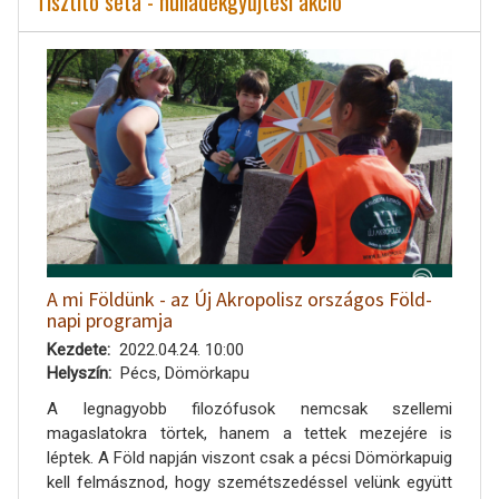
Tisztító séta - hulladékgyűjtési akció
A mi Földünk - az Új Akropolisz országos Föld-
napi programja
Kezdete
2022.04.24. 10:00
Helyszín
Pécs, Dömörkapu
A legnagyobb filozófusok nemcsak szellemi
magaslatokra törtek, hanem a tettek mezejére is
léptek. A Föld napján viszont csak a pécsi Dömörkapuig
kell felmásznod, hogy szemétszedéssel velünk együtt