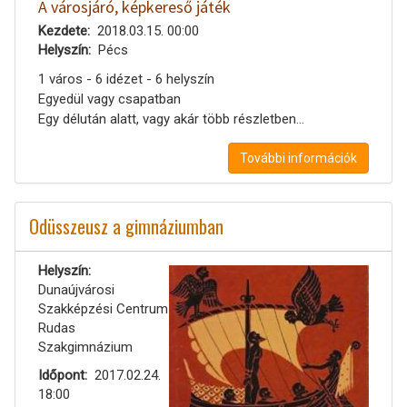
A városjáró, képkereső játék
Kezdete
2018.03.15. 00:00
Helyszín
Pécs
1 város - 6 idézet - 6 helyszín
Egyedül vagy csapatban
Egy délután alatt, vagy akár több részletben...
További információk
Odüsszeusz a gimnáziumban
Helyszín
Dunaújvárosi
Szakképzési Centrum
Rudas
Szakgimnázium
Időpont
2017.02.24.
18:00