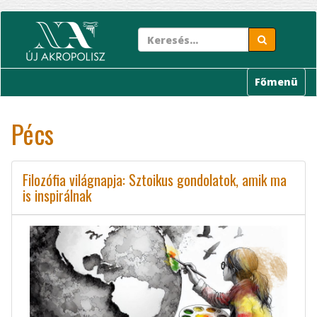
Ugrás
a
tartalomra
Főmenü
Pécs
Filozófia világnapja: Sztoikus gondolatok, amik ma
is inspirálnak