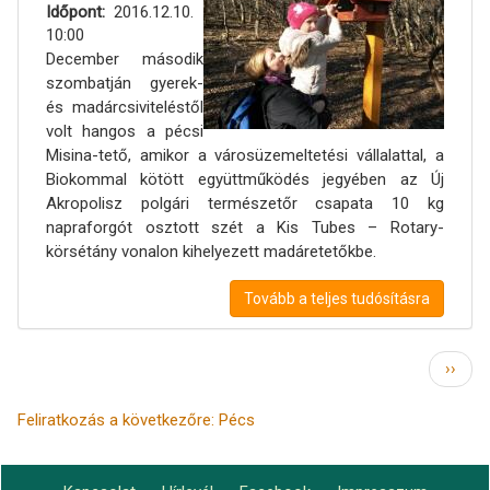
Időpont
2016.12.10.
10:00
December második
szombatján gyerek-
és madárcsiviteléstől
volt hangos a pécsi
Misina-tető, amikor a városüzemeltetési vállalattal, a
Biokommal kötött együttműködés jegyében az Új
Akropolisz polgári természetőr csapata 10 kg
napraforgót osztott szét a Kis Tubes – Rotary-
körsétány vonalon kihelyezett madáretetőkbe.
Tovább a teljes tudósításra
Oldalszámozás
Követ
››
oldal
Feliratkozás a következőre: Pécs