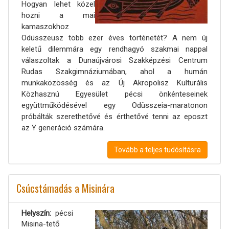
Hogyan lehet közel
hozni a mai
kamaszokhoz
Odüsszeusz több ezer éves történetét? A nem új
keletű dilemmára egy rendhagyó szakmai nappal
válaszoltak a Dunaújvárosi Szakképzési Centrum
Rudas Szakgimnáziumában, ahol a humán
munkaközösség és az Új Akropolisz Kulturális
Közhasznú Egyesület pécsi önkénteseinek
együttműködésével egy Odüsszeia-maratonon
próbálták szerethetővé és érthetővé tenni az eposzt
az Y generáció számára.
Tovább a teljes tudósításra
Csúcstámadás a Misinára
Helyszín
pécsi
Misina-tető