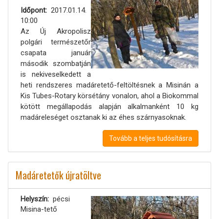
Időpont
2017.01.14.
10:00
Az Új Akropolisz
polgári természetőr
csapata január
második szombatján
is nekiveselkedett a
heti rendszeres madáretető-feltöltésnek a Misinán a
Kis Tubes-Rotary körsétány vonalon, ahol a Biokommal
kötött megállapodás alapján alkalmanként 10 kg
madáreleséget osztanak ki az éhes szárnyasoknak.
Tovább a teljes tudósításra
Madáretetők újratöltve
Helyszín
pécsi
Misina-tető