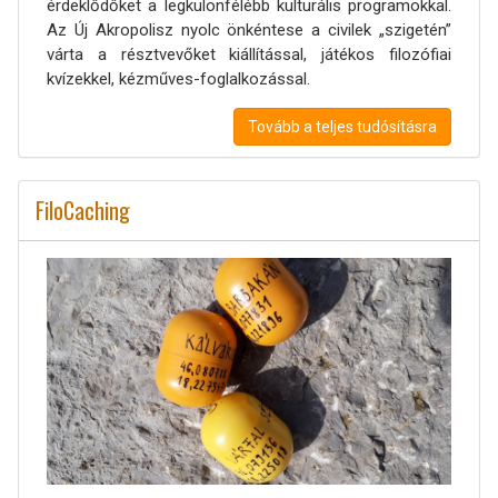
érdeklődőket a legkülönfélébb kulturális programokkal.
Az Új Akropolisz nyolc önkéntese a civilek „szigetén”
várta a résztvevőket kiállítással, játékos filozófiai
kvízekkel, kézműves-foglalkozással.
Tovább a teljes tudósításra
FiloCaching