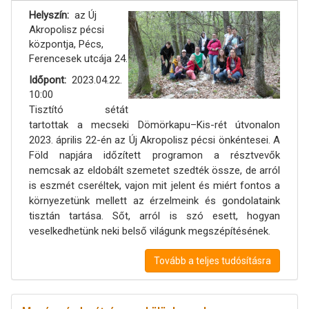
Helyszín
az Új
Akropolisz pécsi
központja, Pécs,
Ferencesek utcája 24.
Időpont
2023.04.22.
10:00
Tisztító sétát
tartottak a mecseki Dömörkapu–Kis-rét útvonalon
2023. április 22-én az Új Akropolisz pécsi önkéntesei. A
Föld napjára időzített programon a résztvevők
nemcsak az eldobált szemetet szedték össze, de arról
is eszmét cseréltek, vajon mit jelent és miért fontos a
környezetünk mellett az érzelmeink és gondolataink
tisztán tartása. Sőt, arról is szó esett, hogyan
veselkedhetünk neki belső világunk megszépítésének.
Tovább a teljes tudósításra