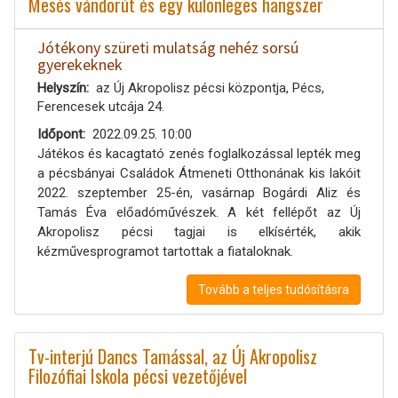
Mesés vándorút és egy különleges hangszer
Jótékony szüreti mulatság nehéz sorsú
gyerekeknek
Helyszín
az Új Akropolisz pécsi központja, Pécs,
Ferencesek utcája 24.
Időpont
2022.09.25. 10:00
Játékos és kacagtató zenés foglalkozással lepték meg
a pécsbányai Családok Átmeneti Otthonának kis lakóit
2022. szeptember 25-én, vasárnap Bogárdi Aliz és
Tamás Éva előadóművészek. A két fellépőt az Új
Akropolisz pécsi tagjai is elkísérték, akik
kézművesprogramot tartottak a fiataloknak.
Tovább a teljes tudósításra
Tv-interjú Dancs Tamással, az Új Akropolisz
Filozófiai Iskola pécsi vezetőjével