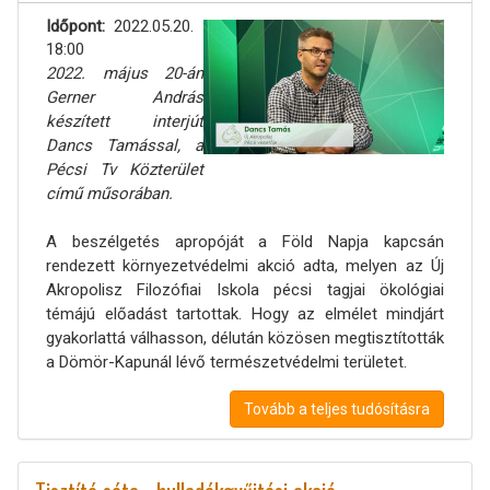
Időpont
2022.05.20.
18:00
2022. május 20-án
Gerner András
készített interjút
Dancs Tamással, a
Pécsi Tv Közterület
című műsorában.
A beszélgetés apropóját a Föld Napja kapcsán
rendezett környezetvédelmi akció adta, melyen az Új
Akropolisz Filozófiai Iskola pécsi tagjai ökológiai
témájú előadást tartottak. Hogy az elmélet mindjárt
gyakorlattá válhasson, délután közösen megtisztították
a Dömör-Kapunál lévő természetvédelmi területet.
Tovább a teljes tudósításra