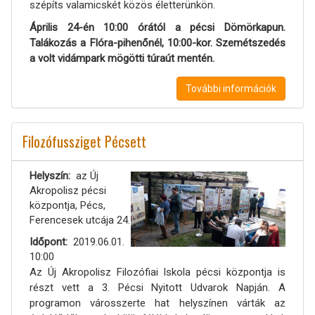
szépíts valamicskét közös életterünkön.
Április 24-én 10:00 órától a pécsi Dömörkapun.
Talákozás a Flóra-pihenőnél, 10:00-kor. Szemétszedés
a volt vidámpark mögötti túraút mentén.
További információk
Filozófussziget Pécsett
Helyszín
az Új
Akropolisz pécsi
központja, Pécs,
Ferencesek utcája 24.
Időpont
2019.06.01.
10:00
Az Új Akropolisz Filozófiai Iskola pécsi központja is
részt vett a 3. Pécsi Nyitott Udvarok Napján. A
programon városszerte hat helyszínen várták az