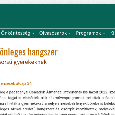
Önkéntesség
Olvasósarok
Programok
Ki
lönleges hangszer
sorsú gyerekeknek
rencesek utcája 24.
meg a pécsbányai Családok Átmeneti Otthonának kis lakóit 2022. sz
csi tagjai is elkísérték, akik kézművesprogramot tartottak a fia
ásra hívták a gyermekeket, amelyen mesebeli lények bőrébe is belebúj
önleges afrikai eredetű hangszert és csörgőt készíthettek, melye
aját sütésű kakaós csigával lepték meg csemetéiket és – hálájuk je