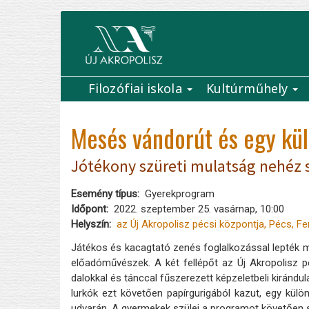
Ugrás
a
tartalomra
Filozófiai iskola
Kultúrműhely
Main
navigation
Mesés vándorút és egy kü
Jótékony szüreti mulatság nehéz 
Esemény típus
Gyerekprogram
Időpont
2022. szeptember 25. vasárnap, 10:00
Helyszín
az Új Akropolisz pécsi központja, Pécs, Fe
Játékos és kacagtató zenés foglalkozással lepték 
előadóművészek. A két fellépőt az Új Akropolisz pé
dalokkal és tánccal fűszerezett képzeletbeli kirándul
lurkók ezt követően papírgurigából kazut, egy kül
udvarán. A gyermekek szülei a programot követően s