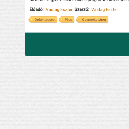
Előadó
Vastag Eszter
Szerző
Vastag Eszter
Önkéntesség
Pécs
Gyermekotthon