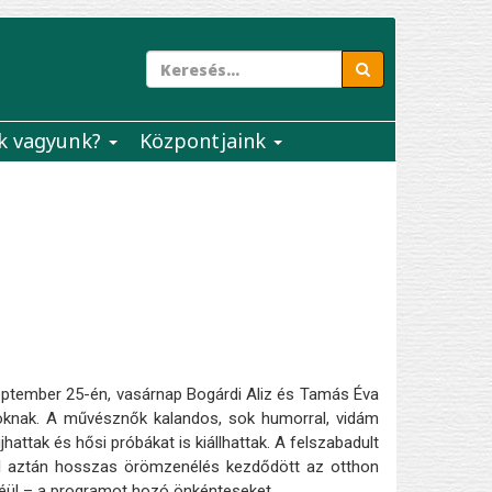
k vagyunk?
Központjaink
eptember 25-én, vasárnap Bogárdi Aliz és Tamás Éva
taloknak. A művésznők kalandos, sok humorral, vidám
hattak és hősi próbákat is kiállhattak. A felszabadult
kkel aztán hosszas örömzenélés kezdődött az otthon
léül – a programot hozó önkénteseket.