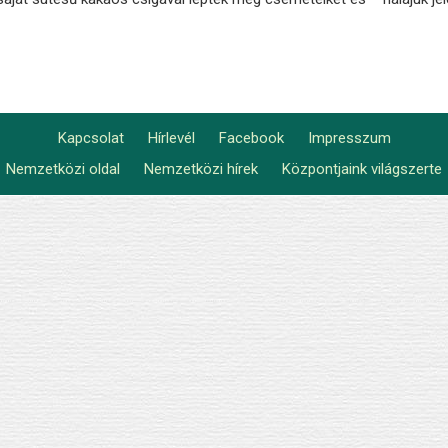
Kapcsolat
Hírlevél
Facebook
Impresszum
Footer
Nemzetközi oldal
Nemzetközi hírek
Központjaink világszerte
Lábléc2
menu