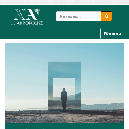
Ugrás
a
tartalomra
Főmenü