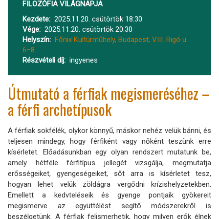
FILOZÓFIA VILÁGNAPJA
Kezdete
2025.11.20. csütörtök 18:30
Vége
2025.11.20. csütörtök 20:30
Helyszín
Főnix Kultúrműhely, Budapest, VIII. Rigó u.
6–8.
Részvételi díj
ingyenes
Útmutató a férfiak megismeréséhez –
a férfi archetípusok
A férfiak sokfélék, olykor könnyű, máskor nehéz velük bánni, és
teljesen mindegy, hogy férfiként vagy nőként teszünk erre
kísérletet. Előadásunkban egy olyan rendszert mutatunk be,
amely hétféle férfitípus jellegét vizsgálja, megmutatja
erősségeiket, gyengeségeiket, sőt arra is kísérletet tesz,
hogyan lehet velük zöldágra vergődni krízishelyzetekben.
Emellett a kedvteléseik és gyenge pontjaik gyökereit
megismerve az együttélést segítő módszerekről is
beszélgetünk. A férfiak felismerhetik, hogy milyen erők élnek