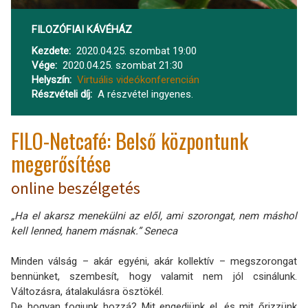
FILOZÓFIAI KÁVÉHÁZ
Kezdete
2020.04.25. szombat 19:00
Vége
2020.04.25. szombat 21:30
Helyszín
Virtuális videókonferencián
Részvételi díj
A részvétel ingyenes.
FILO-Netcafé: Belső központunk
megerősítése
online beszélgetés
„Ha el akarsz menekülni az elől, ami szorongat, nem máshol
kell lenned, hanem másnak.” Seneca
Minden válság – akár egyéni, akár kollektív – megszorongat
bennünket, szembesít, hogy valamit nem jól csinálunk.
Változásra, átalakulásra ösztökél.
De hogyan fogjunk hozzá? Mit engedjünk el, és mit őrizzünk