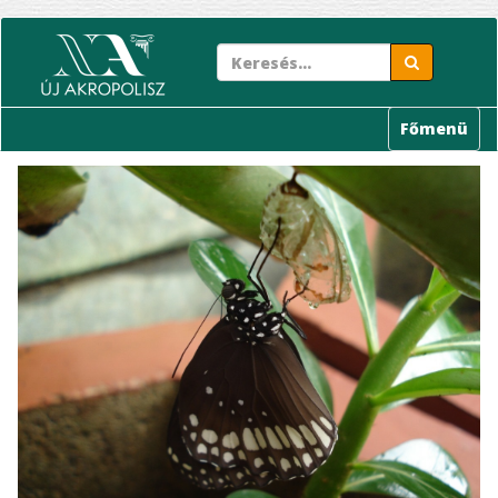
Ugrás
a
tartalomra
Főmenü