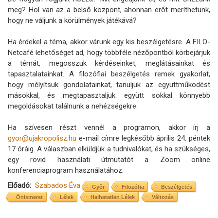
meg? Hol van az a belső központ, ahonnan erőt meríthetünk,
hogy ne váljunk a körülmények játékává?
Ha érdekel a téma, akkor várunk egy kis beszélgetésre. A FILO-
Netcafé lehetőséget ad, hogy többféle nézőpontból körbejárjuk
a témát, megosszuk kérdéseinket, meglátásainkat és
tapasztalatainkat. A filozófiai beszélgetés remek gyakorlat,
hogy mélyítsük gondolatainkat, tanuljuk az együttműködést
másokkal, és megtapasztaljuk: együtt sokkal könnyebb
megoldásokat találnunk a nehézségekre.
Ha szívesen részt vennél a programon, akkor írj a
gyor@ujakropolisz.hu
e-mail címre legkésőbb április 24. péntek
17 óráig. A válaszban elküldjük a tudnivalókat, és ha szükséges,
egy rövid használati útmutatót a Zoom online
konferenciaprogram használatához.
Előadó
Szabados Éva
Győr
Filozófia
Beszélgetés
Önismeret
Lélek
Halhatatlan Lélek
Változás