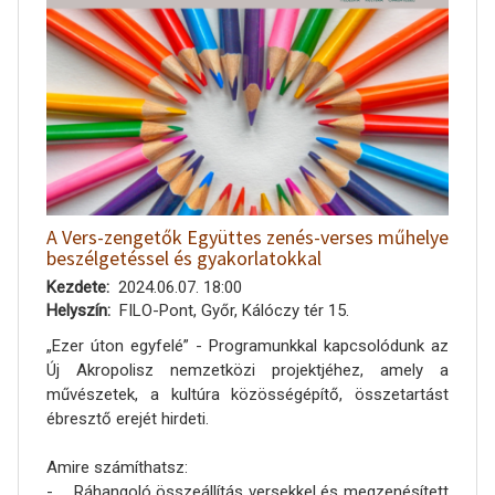
A Vers-zengetők Együttes zenés-verses műhelye
beszélgetéssel és gyakorlatokkal
Kezdete
2024.06.07. 18:00
Helyszín
FILO-Pont, Győr, Kálóczy tér 15.
„Ezer úton egyfelé” - Programunkkal kapcsolódunk az
Új Akropolisz nemzetközi projektjéhez, amely a
művészetek, a kultúra közösségépítő, összetartást
ébresztő erejét hirdeti.
Amire számíthatsz:
- Ráhangoló összeállítás versekkel és megzenésített