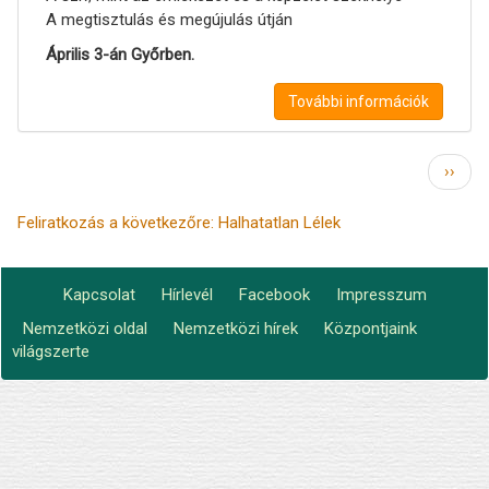
A megtisztulás és megújulás útján
Április 3-án Győrben.
További információk
Oldalszámozás
Követ
››
oldal
Feliratkozás a következőre: Halhatatlan Lélek
Kapcsolat
Hírlevél
Facebook
Impresszum
Footer
Nemzetközi oldal
Nemzetközi hírek
Központjaink
Lábléc2
menu
világszerte