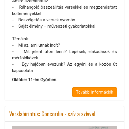
Amire számíthatsz:
- Ráhangoló összeállítás versekkel és megzenésített
költeményekkel
- Beszélgetés a versek nyomán
- Saját élmény – művészeti gyakorlatokkal
Témáink:
- Mi az, ami útnak indít?
- Mit jelent úton lenni? Lépések, elakadások és
mérföldkövek
- Egy hajóban evezünk? Az egyéni és a közös út
kapcsolata
Október 11-én Győrben.
További információk
Verslabirintus: Concordia - szív a szívvel