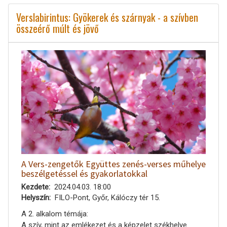
Verslabirintus: Gyökerek és szárnyak - a szívben
összeérő múlt és jövő
A Vers-zengetők Együttes zenés-verses műhelye
beszélgetéssel és gyakorlatokkal
Kezdete
2024.04.03. 18:00
Helyszín
FILO-Pont, Győr, Kálóczy tér 15.
A 2. alkalom témája:
A szív, mint az emlékezet és a képzelet székhelye