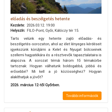
előadás és beszélgetés hetente
Kezdete
2026.03.12. 19:00
Helyszín
FILO-Pont, Győr, Kálóczy tér 15.
Tarts velünk egy hetente zajló előadás- és
beszélgetés-sorozaton, ahol az élet lényeges kérdéseit
igyekszünk körüljárni a Kelet és Nyugat bölcseinek
szellemi hagyatékára és a résztvevők tapasztalataira is
alapozva. A sorozat témái három fő témakörbe
tartoznak: Hogyan válhatunk boldogabbá, jobbá és
erősebbé? Mi kell a jó közösséghez? Hogyan
alakíthatjuk a jövőt?
2026. március 12-től Győrben.
További információk