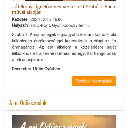
Jótékonysági élőzenés-verses est Szabó T. Anna
művei alapján
Kezdete
2024.12.15. 16:00
Helyszín
FILO-Pont, Győr, Kálóczy tér 15.
Szabó T. Anna az egyik legnagyobb kortárs költőnk, aki
különleges érzékenységgel kapcsolódik a világhoz és
önmagához. Az est alkalom a közeledésre saját
lelkünkhöz és a természethez, és egyúttal hangolódás
a téli ünnepkörre.
December 15-én Győrben.
További információk
A mi Odüsszeiánk