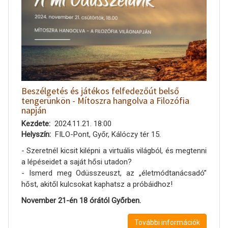
Beszélgetés és játékos felfedezőút belső
tengerünkön - Mítoszra hangolva a Filozófia
napján
Kezdete
2024.11.21. 18:00
Helyszín
FILO-Pont, Győr, Kálóczy tér 15.
- Szeretnél kicsit kilépni a virtuális világból, és megtenni
a lépéseidet a saját hősi utadon?
- Ismerd meg Odüsszeuszt, az „életmódtanácsadó”
hőst, akitől kulcsokat kaphatsz a próbáidhoz!
November 21-én 18 órától Győrben.
További információk