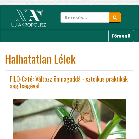
Ugrás
a
tartalomra
Főmenü
Halhatatlan Lélek
FILO-Café: Változz önmagaddá - sztoikus praktikák
segítségével