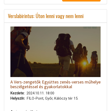
Verslabirintus: Úton lenni vagy nem lenni
A Vers-zengetők Együttes zenés-verses műhelye
beszélgetéssel és gyakorlatokkal
Kezdete
2024.10.11. 18:00
Helyszín
FILO-Pont, Győr, Kálóczy tér 15.