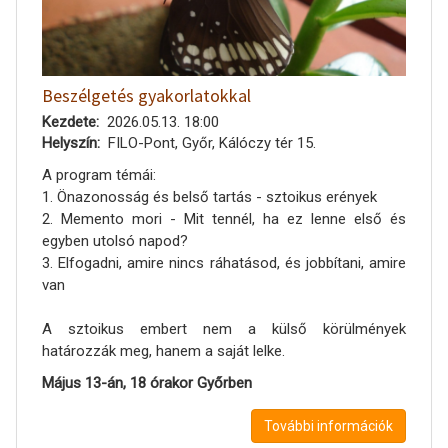
Beszélgetés gyakorlatokkal
Kezdete
2026.05.13. 18:00
Helyszín
FILO-Pont, Győr, Kálóczy tér 15.
A program témái:
1. Önazonosság és belső tartás - sztoikus erények
2. Memento mori - Mit tennél, ha ez lenne első és
egyben utolsó napod?
3. Elfogadni, amire nincs ráhatásod, és jobbítani, amire
van
A sztoikus embert nem a külső körülmények
határozzák meg, hanem a saját lelke.
Május 13-án, 18 órakor Győrben
További információk