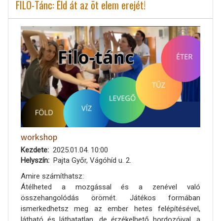
FILO-Tánc: Éld át az öt elem erejét!
workshop
Kezdete
2025.01.04. 10:00
Helyszín
Pajta Győr, Vágóhíd u. 2.
Amire számíthatsz:
Átélheted a mozgással és a zenével való
összehangolódás örömét. Játékos formában
ismerkedhetsz meg az ember hetes felépítésével,
látható és láthatatlan, de érzékelhető hordozóival, a