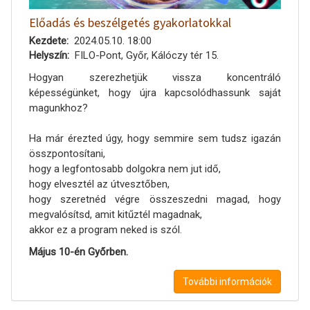
Előadás és beszélgetés gyakorlatokkal
Kezdete
2024.05.10. 18:00
Helyszín
FILO-Pont, Győr, Kálóczy tér 15.
Hogyan szerezhetjük vissza koncentráló
képességünket, hogy újra kapcsolódhassunk saját
magunkhoz?
Ha már érezted úgy, hogy semmire sem tudsz igazán
összpontosítani,
hogy a legfontosabb dolgokra nem jut idő,
hogy elvesztél az útvesztőben,
hogy szeretnéd végre összeszedni magad, hogy
megvalósítsd, amit kitűztél magadnak,
akkor ez a program neked is szól.
Május 10-én Győrben.
További információk