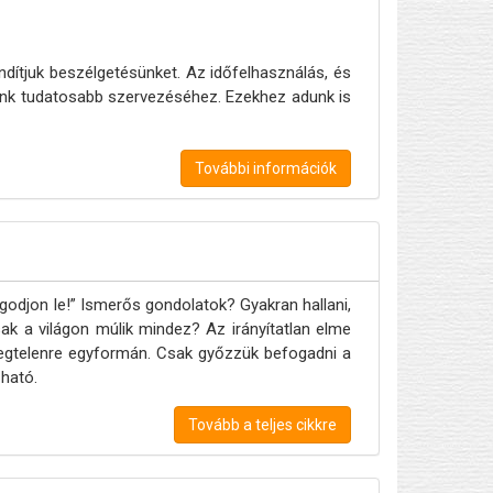
ndítjuk beszélgetésünket. Az időfelhasználás, és
tünk tudatosabb szervezéséhez. Ezekhez adunk is
További információk
ugodjon le!” Ismerős gondolatok? Gyakran hallani,
sak a világon múlik mindez? Az irányítatlan elme
nyegtelenre egyformán. Csak győzzük befogadni a
zható.
Tovább a teljes cikkre