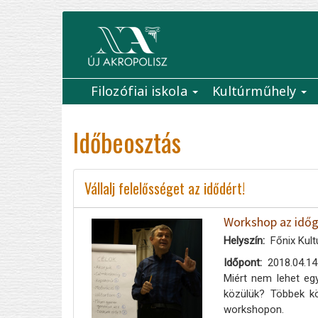
Ugrás
a
tartalomra
Filozófiai iskola
Kultúrműhely
Main
navigation
Időbeosztás
Vállalj felelősséget az idődért!
Workshop az időg
Helyszín
Főnix Kult
Időpont
2018.04.14
Miért nem lehet egy
közülük? Többek kö
workshopon.