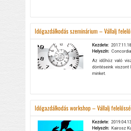
Időgazdálkodás szeminárium – Vállalj felelő
Kezdete
2017.11.18
Helyszín
Concordia
Az időhöz való vis
döntéseink viszont 
minket.
Időgazdálkodás workshop – Vállalj felelőssé
Kezdete
2019.04.13
Helyszín
Kairosz K