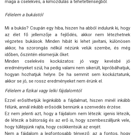
maga a cselekvés, a kimozdulás a tehetetlenségből.
Félelem a bukástól
Mi a bukás? Csupán egy hiba, hiszen ha abból indulunk ki, hogy
az élet fő jellemzője a fejlődés, akkor nem létezhetnek
végzetes bukások. Minden hibát ki lehet javítani, különösen
akkor, ha szorongás nélkül nézünk velük szembe, és még
időben, őszintén elismerjük őket.
Minden cselekvés kockázatos: jó vagy kevésbé jó
eredményeket szül, ha pedig valami nem sikerült, kipróbálhatjuk,
hogyan hozhatjuk helyre. De ha semmit sem kockáztatunk,
akkor se jó, se rossz eredményeket nem érünk el.
Félelem a fizikai vagy lelki fájdalomtól
Ezzel erősíthetjük leginkább a fájdalmat, hiszen minél inkább
félünk, annál inkább erősödik bennünk a szenvedés érzése.
Ez nem jelenti azt, hogy a fájdalom nem létezik: igenis létezik,
de létezik a bátorság és az erő is, hogy szembeszálljunk vele,
hogy túllépjünk rajta, hogy csökkentsük az erejét.
Nem a fájdalom a legfontosabb tényező: az a fontos, hogy