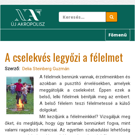
Ugrás
a
tartalomra
Főmenü
A cselekvés legyőzi a félelmet
Szerző
Delia Steinberg Guzmán
A félelmek bennünk vannak, érzelmeinkben és
azokban a pusztító érvelésekben, amelyek
meggátolják a cselekvést. Éppen ezek a
belső, lelki félelmek bénítják meg az embert.
A belső félelem teszi félelmetessé a külső
dolgokat.
Mit kezdjünk a félelmeinkkel? Vizsgáljuk meg
őket, és meglátjuk, hogy úgy tartanak bennünket fogva, mint
valami ragadozó mancsai. Az egyetlen szabadulási lehetőség