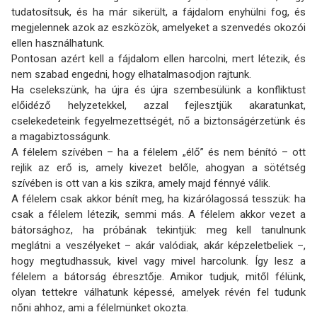
tudatosítsuk, és ha már sikerült, a fájdalom enyhülni fog, és
megjelennek azok az eszközök, amelyeket a szenvedés okozói
ellen használhatunk.
Pontosan azért kell a fájdalom ellen harcolni, mert létezik, és
nem szabad engedni, hogy elhatalmasodjon rajtunk.
Ha cselekszünk, ha újra és újra szembesülünk a konfliktust
előidéző helyzetekkel, azzal fejlesztjük akaratunkat,
cselekedeteink fegyelmezettségét, nő a biztonságérzetünk és
a magabiztosságunk.
A félelem szívében – ha a félelem „élő” és nem bénító – ott
rejlik az erő is, amely kivezet belőle, ahogyan a sötétség
szívében is ott van a kis szikra, amely majd fénnyé válik.
A félelem csak akkor bénít meg, ha kizárólagossá tesszük: ha
csak a félelem létezik, semmi más. A félelem akkor vezet a
bátorsághoz, ha próbának tekintjük: meg kell tanulnunk
meglátni a veszélyeket – akár valódiak, akár képzeletbeliek –,
hogy megtudhassuk, kivel vagy mivel harcolunk. Így lesz a
félelem a bátorság ébresztője. Amikor tudjuk, mitől félünk,
olyan tettekre válhatunk képessé, amelyek révén fel tudunk
nőni ahhoz, ami a félelmünket okozta.