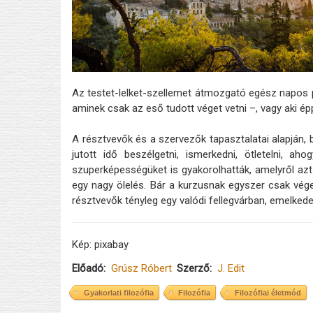
Az testet-lelket-szellemet átmozgató egész napos p
aminek csak az eső tudott véget vetni –, vagy aki épp
A résztvevők és a szervezők tapasztalatai alapján,
jutott idő beszélgetni, ismerkedni, ötletelni, a
szuperképességüket is gyakorolhatták, amelyről azt
egy nagy ölelés. Bár a kurzusnak egyszer csak vége 
résztvevők tényleg egy valódi fellegvárban, emelked
Kép: pixabay
Előadó
Grúsz Róbert
Szerző
J. Edit
Gyakorlati filozófia
Filozófia
Filozófiai életmód