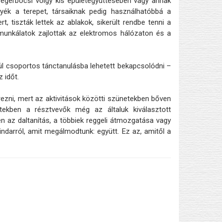
egerbocsi völgy kis épületegyüttesében vagy annak
yék a terepet, társaiknak pedig használhatóbbá a
 tiszták lettek az ablakok, sikerült rendbe tenni a
 munkálatok zajlottak az elektromos hálózaton és a
ül csoportos tánctanulásba lehetett bekapcsolódni –
 időt.
ezni, mert az aktivitások közötti szünetekben bőven
netekben a résztvevők még az általuk kiválasztott
n az daltanítás, a többiek reggeli átmozgatása vagy
indarról, amit megálmodtunk: együtt. Ez az, amitől a