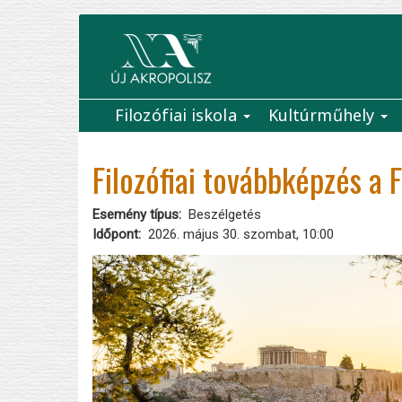
Ugrás
a
tartalomra
Filozófiai iskola
Kultúrműhely
Main
navigation
Filozófiai továbbképzés a 
Esemény típus
Beszélgetés
Időpont
2026. május 30. szombat, 10:00