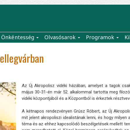
Önkéntesség
Olvasósarok
Programok
Ki
Fellegvárban
Az Új Akropolisz vidéki házában, amelyet a tagok csak 
május 30-31-én már 52. alkalommal tartotta meg filoz
vidéki központjából és a Központból is érkeztek résztvev
A kétnapos rendezvényen Grúsz Róbert, az Új Akropolis
mit jelent akropoliszi idealistának lenni, és hogy milyen
téma és az ehhez kapcsolódó beszélgetések mellett term