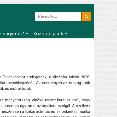
k vagyunk?
Központjaink
Fellegvárként emlegetnek, a filozófiai iskola 2026.
ófiai továbbképzését. Az eseményen az ország több
ők és instruktorok.
z magyarországi elnöke tartott kurzust arról, hogy
 az a nemes ügy, amit az idealista szolgál. A szellemi
észetesen a fizikai aktivitás és az önkéntes munka