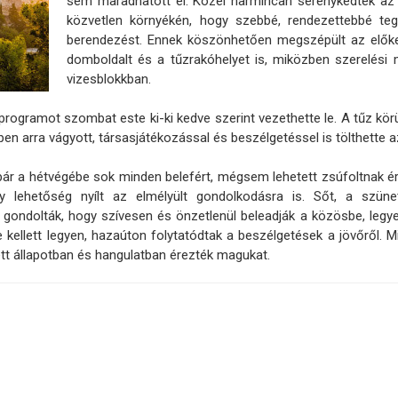
sem maradhatott el. Közel harmincan serénykedtek az 
közvetlen környékén, hogy szebbé, rendezettebbé teg
berendezést. Ennek köszönhetően megszépült az előkert,
domboldalt és a tűzrakóhelyet is, miközben szerelési
vizesblokkban.
rogramot szombat este ki-ki kedve szerint vezethette le. A tűz kör
en arra vágyott, társasjátékozással és beszélgetéssel is tölthette az
 bár a hétvégébe sok minden belefért, mégsem lehetett zsúfoltnak ér
hogy lehetőség nyílt az elmélyült gondolkodásra is. Sőt, a szü
 gondolták, hogy szívesen és önzetlenül beleadják a közösbe, legye
kellett legyen, hazaúton folytatódtak a beszélgetések a jövőről. M
ett állapotban és hangulatban érezték magukat.