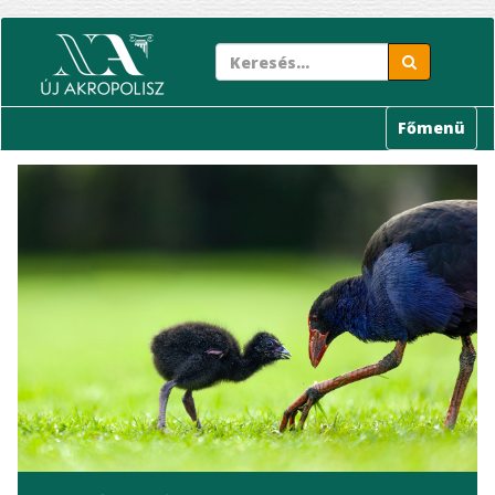
Ugrás
a
tartalomra
Főmenü