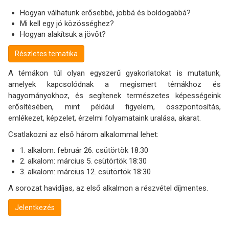
Hogyan válhatunk erősebbé, jobbá és boldogabbá?
Mi kell egy jó közösséghez?
Hogyan alakítsuk a jövőt?
Részletes tematika
A témákon túl olyan egyszerű gyakorlatokat is mutatunk,
amelyek kapcsolódnak a megismert témákhoz és
hagyományokhoz, és segítenek természetes képességeink
erősítésében, mint például figyelem, összpontosítás,
emlékezet, képzelet, érzelmi folyamataink uralása, akarat.
Csatlakozni az első három alkalommal lehet:
1. alkalom: február 26. csütörtök 18:30
2. alkalom: március 5. csütörtök 18:30
3. alkalom: március 12. csütörtök 18:30
A sorozat havidíjas, az első alkalmon a részvétel díjmentes.
Jelentkezés