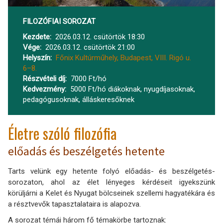
FILOZÓFIAI SOROZAT
Kezdete
2026.03.12. csütörtök 18:30
Vége
2026.03.12. csütörtök 21:00
Helyszín
Főnix Kultúrműhely, Budapest, VIII. Rigó u.
6–8.
Részvételi díj
7000 Ft/hó
Kedvezmény
5000 Ft/hó diákoknak, nyugdíjasoknak,
pedagógusoknak, álláskeresőknek
Életre szóló filozófia
előadás és beszélgetés hetente
Tarts velünk egy hetente folyó előadás- és beszélgetés-
sorozaton, ahol az élet lényeges kérdéseit igyekszünk
körüljárni a Kelet és Nyugat bölcseinek szellemi hagyatékára és
a résztvevők tapasztalataira is alapozva.
A sorozat témái három fő témakörbe tartoznak: