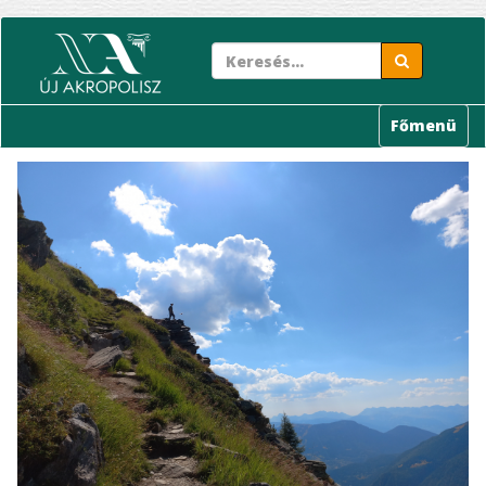
Ugrás
a
tartalomra
Főmenü