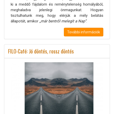
ki a meddő fájdalom és reménytelenség homályából,
meghaladva jelenlegi önmagunkat. Hogyan
tisztulhatunk meg, hogy elérjük a mély belátás
állapotát, amikor
„már bentről melegít a Nap”
.
További információk
FILO-Café: Jó döntés, rossz döntés