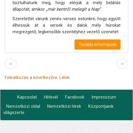
tisztulhatunk meg, hogy elérjük a mély belátás
állapotát, amikor
„már bentről melegít a Nap”
.
Szeretettel várunk zenés-verses estünkre, hogy együtt
élhessük át a versek és dalok mély húrokat
megrezgető, legbensőbb szentélyhez vezető üzenetét.
További információk
Oldalszámozás
Előző
Követ
‹‹
››
oldal
oldal
Feliratkozás a következőre: Lélek
Kapcsolat
Hírlevél
Facebook
Impresszum
Footer
Nemzetközi oldal
Nemzetközi hírek
Központjaink
Lábléc2
menu
világszerte