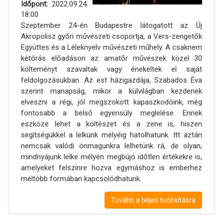
Időpont
2022.09.24.
18:00
Szeptember 24-én Budapestre látogatott az Új
Akropolisz győri művészeti csoportja, a Vers-zengetők
Együttes és a Léleknyelv művészeti műhely. A csaknem
kétórás előadáson az amatőr művészek közel 30
költeményt szavaltak vagy énekeltek el saját
feldolgozásukban. Az est házigazdája, Szabados Éva
szerint manapság, mikor a külvilágban kezdenek
elveszni a régi, jól megszokott kapaszkodóink, még
fontosabb a belső egyensúly meglelése. Ennek
eszköze lehet a költészet és a zene is, hiszen
segítségükkel a lelkünk mélyéig hatolhatunk. Itt aztán
nemcsak valódi önmagunkra lelhetünk rá, de olyan,
mindnyájunk lelke mélyén megbújó időtlen értékekre is,
amelyeket felszínre hozva egymáshoz is emberhez
méltóbb formában kapcsolódhatunk.
Tovább a teljes tudósításra