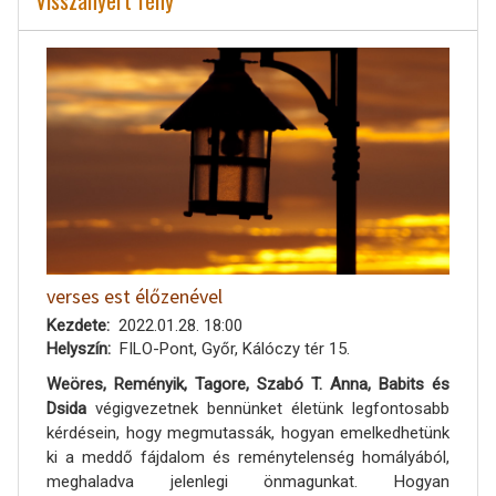
Visszanyert fény
verses est élőzenével
Kezdete
2022.01.28. 18:00
Helyszín
FILO-Pont, Győr, Kálóczy tér 15.
Weöres, Reményik, Tagore, Szabó T. Anna, Babits és
Dsida
végigvezetnek bennünket életünk legfontosabb
kérdésein, hogy megmutassák, hogyan emelkedhetünk
ki a meddő fájdalom és reménytelenség homályából,
meghaladva jelenlegi önmagunkat. Hogyan