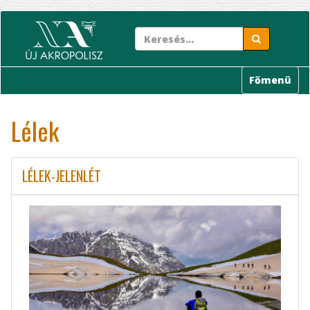
Ugrás
a
tartalomra
Főmenü
Lélek
LÉLEK-JELENLÉT