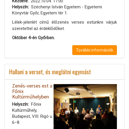
Kezdete
2022.10.04. 17:00
Helyszín
Széchenyi István Egyetem - Egyetemi
Könyvtár Győr, Egyetem tér 1.
Lélek-jelenlét című élőzenés verses estünkre várjuk
szeretettel az érdeklődőket.
Október 4-én Győrben.
További információk
Hallani a verset, és meglátni egymást
Zenés-verses est a
Főnix
Kultúrműhelyben
Helyszín
Főnix
Kultúrműhely,
Budapest, VIII. Rigó u.
6–8.