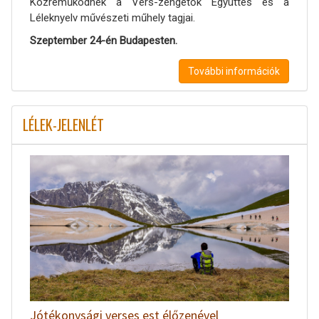
Közreműködnek a Vers-zengetők Együttes és a
Léleknyelv művészeti műhely tagjai.
Szeptember 24-én Budapesten.
További információk
LÉLEK-JELENLÉT
Jótékonysági verses est élőzenével