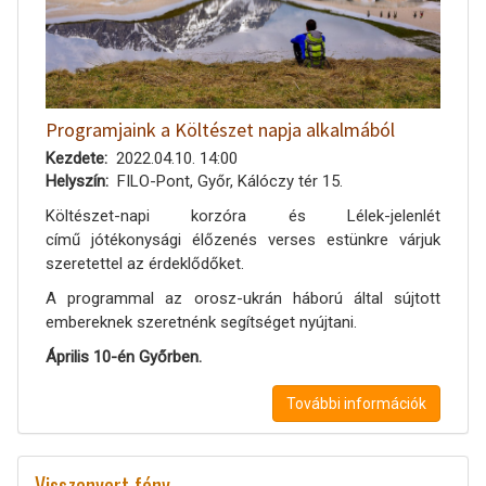
Programjaink a Költészet napja alkalmából
Kezdete
2022.04.10. 14:00
Helyszín
FILO-Pont, Győr, Kálóczy tér 15.
Költészet-napi korzóra és Lélek-jelenlét
című jótékonysági élőzenés verses estünkre várjuk
szeretettel az érdeklődőket.
A programmal az orosz-ukrán háború által sújtott
embereknek szeretnénk segítséget nyújtani.
Április 10-én Győrben.
További információk
Visszanyert fény