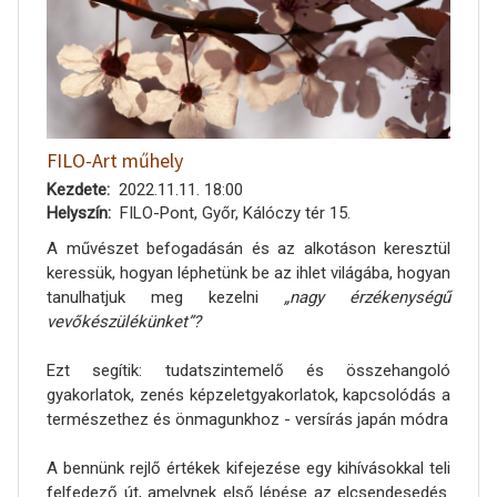
FILO-Art műhely
Kezdete
2022.11.11. 18:00
Helyszín
FILO-Pont, Győr, Kálóczy tér 15.
A művészet befogadásán és az alkotáson keresztül
keressük, hogyan léphetünk be az ihlet világába, hogyan
tanulhatjuk meg kezelni
„nagy érzékenységű
vevőkészülékünket”?
Ezt segítik: tudatszintemelő és összehangoló
gyakorlatok, zenés képzeletgyakorlatok, kapcsolódás a
természethez és önmagunkhoz - versírás japán módra
A bennünk rejlő értékek kifejezése egy kihívásokkal teli
felfedező út, amelynek első lépése az elcsendesedés.