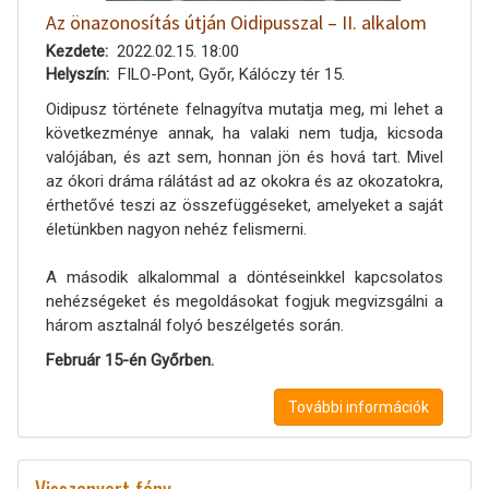
Az önazonosítás útján Oidipusszal – II. alkalom
Kezdete
2022.02.15. 18:00
Helyszín
FILO-Pont, Győr, Kálóczy tér 15.
Oidipusz története felnagyítva mutatja meg, mi lehet a
következménye annak, ha valaki nem tudja, kicsoda
valójában, és azt sem, honnan jön és hová tart. Mivel
az ókori dráma rálátást ad az okokra és az okozatokra,
érthetővé teszi az összefüggéseket, amelyeket a saját
életünkben nagyon nehéz felismerni.
A második alkalommal a döntéseinkkel kapcsolatos
nehézségeket és megoldásokat fogjuk megvizsgálni a
három asztalnál folyó beszélgetés során.
Február 15-én Győrben.
További információk