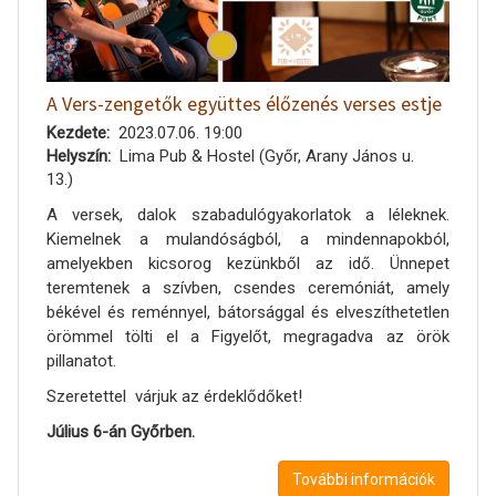
A Vers-zengetők együttes élőzenés verses estje
Kezdete
2023.07.06. 19:00
Helyszín
Lima Pub & Hostel (Győr, Arany János u.
13.)
A versek, dalok szabadulógyakorlatok a léleknek.
Kiemelnek a mulandóságból, a mindennapokból,
amelyekben kicsorog kezünkből az idő. Ünnepet
teremtenek a szívben, csendes ceremóniát, amely
békével és reménnyel, bátorsággal és elveszíthetetlen
örömmel tölti el a Figyelőt, megragadva az örök
pillanatot.
Szeretettel várjuk az érdeklődőket!
Július 6-án Győrben.
További információk