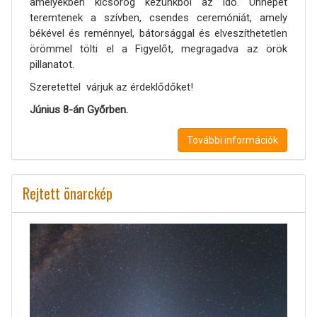
amelyekben kicsorog kezünkből az idő. Ünnepet
teremtenek a szívben, csendes ceremóniát, amely
békével és reménnyel, bátorsággal és elveszíthetetlen
örömmel tölti el a Figyelőt, megragadva az örök
pillanatot.
Szeretettel várjuk az érdeklődőket!
Június 8-án Győrben.
További információk
Rejtett önarckép