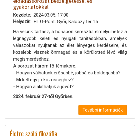
előadássorozat beszélgetéssel és
gyakorlatokkal
Kezdete
2024.03.05. 17:00
Helyszín
FILO-Pont, Győr, Kálóczy tér 15.
Ha velünk tartasz, 5 hónapon keresztül elmélyülhetsz a
legnagyobb keleti és nyugati tanításokban, amelyek
válaszokat nyújtanak az élet lényeges kérdéseire, és
közelebb visznek önmagad és a körülötted lévő világ
megismeréséhez.
A sorozat három fő témaköre:
- Hogyan válhatunk erősebbé, jobbá és boldogabbá?
- Mi kell egy jó közösséghez?
- Hogyan alakíthatjuk a jövőt?
2024. február 27-től Győrben.
További információk
Életre szóló filozófia