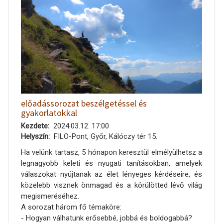
előadássorozat beszélgetéssel és
gyakorlatokkal
Kezdete
2024.03.12. 17:00
Helyszín
FILO-Pont, Győr, Kálóczy tér 15.
Ha velünk tartasz, 5 hónapon keresztül elmélyülhetsz a
legnagyobb keleti és nyugati tanításokban, amelyek
válaszokat nyújtanak az élet lényeges kérdéseire, és
közelebb visznek önmagad és a körülötted lévő világ
megismeréséhez.
A sorozat három fő témaköre:
- Hogyan válhatunk erősebbé, jobbá és boldogabbá?