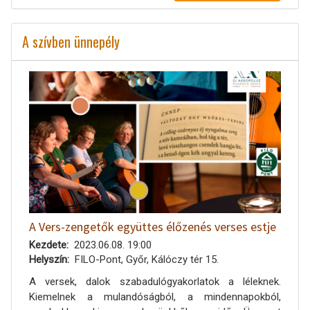
A szívben ünnepély
A Vers-zengetők együttes élőzenés verses estje
Kezdete
2023.06.08. 19:00
Helyszín
FILO-Pont, Győr, Kálóczy tér 15.
A versek, dalok szabadulógyakorlatok a léleknek.
Kiemelnek a mulandóságból, a mindennapokból,