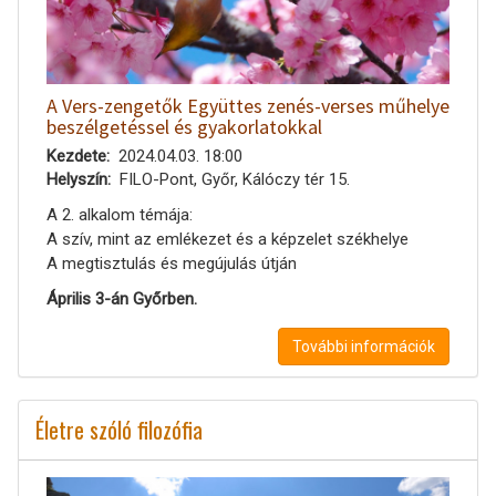
A Vers-zengetők Együttes zenés-verses műhelye
beszélgetéssel és gyakorlatokkal
Kezdete
2024.04.03. 18:00
Helyszín
FILO-Pont, Győr, Kálóczy tér 15.
A 2. alkalom témája:
A szív, mint az emlékezet és a képzelet székhelye
A megtisztulás és megújulás útján
Április 3-án Győrben.
További információk
Életre szóló filozófia