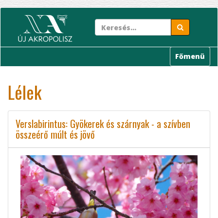
Ugrás
a
tartalomra
Főmenü
Lélek
Verslabirintus: Gyökerek és szárnyak - a szívben
összeérő múlt és jövő