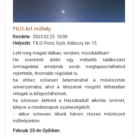
FILO-Art műhely
Kezdete
2023.02.25. 10:00
Helyszín
FILO-Pont, Győr, Kálóczy tér 15.
Leld meg magad dalban, versben, mozdulatban!
Ha szeretnél átélni egy mélyebb találkozást
önmagaddal, amelynek során megtapasztalhatod
rejtettebb, finomabb régióidat is,
ha ehhez szívesen belemerülnél a művészetek
univerzumába, ahol a látszatok mögötti láthatatlan
rétegek is kifejeződhetnek,
ha szívesen átélnéd a felszabadult alkotás örömét,
kilépve a mindennapok szürkeségéből,
- akkor szívesen látunk három részes művészeti
műhelyünkön.
Február 25-én Győrben.