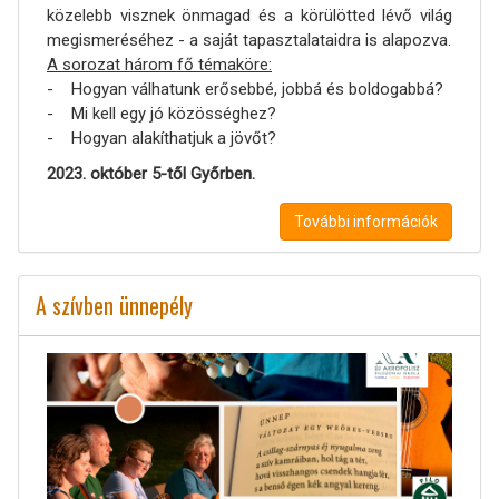
közelebb visznek önmagad és a körülötted lévő világ
megismeréséhez - a saját tapasztalataidra is alapozva.
A sorozat három fő témaköre:
- Hogyan válhatunk erősebbé, jobbá és boldogabbá?
- Mi kell egy jó közösséghez?
- Hogyan alakíthatjuk a jövőt?
2023. október 5-től Győrben.
További információk
A szívben ünnepély