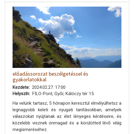
előadássorozat beszélgetéssel és
gyakorlatokkal
Kezdete
2024.02.27. 17:00
Helyszín
FILO-Pont, Győr, Kálóczy tér 15.
Ha velünk tartasz, 5 hónapon keresztül elmélyülhetsz a
legnagyobb keleti és nyugati tanításokban, amelyek
válaszokat nyújtanak az élet lényeges kérdéseire, és
közelebb visznek önmagad és a körülötted lévő világ
megismeréséhez.