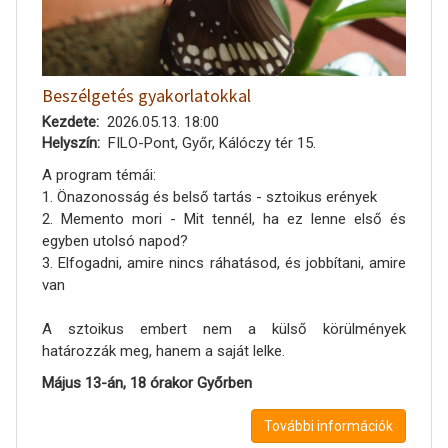
Beszélgetés gyakorlatokkal
Kezdete
2026.05.13. 18:00
Helyszín
FILO-Pont, Győr, Kálóczy tér 15.
A program témái:
1. Önazonosság és belső tartás - sztoikus erények
2. Memento mori - Mit tennél, ha ez lenne első és
egyben utolsó napod?
3. Elfogadni, amire nincs ráhatásod, és jobbítani, amire
van
A sztoikus embert nem a külső körülmények
határozzák meg, hanem a saját lelke.
Május 13-án, 18 órakor Győrben
További információk