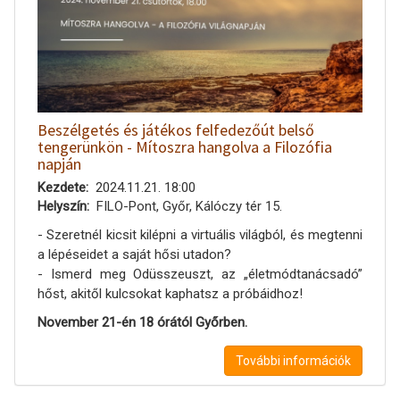
Beszélgetés és játékos felfedezőút belső
tengerünkön - Mítoszra hangolva a Filozófia
napján
Kezdete
2024.11.21. 18:00
Helyszín
FILO-Pont, Győr, Kálóczy tér 15.
- Szeretnél kicsit kilépni a virtuális világból, és megtenni
a lépéseidet a saját hősi utadon?
- Ismerd meg Odüsszeuszt, az „életmódtanácsadó”
hőst, akitől kulcsokat kaphatsz a próbáidhoz!
November 21-én 18 órától Győrben.
További információk