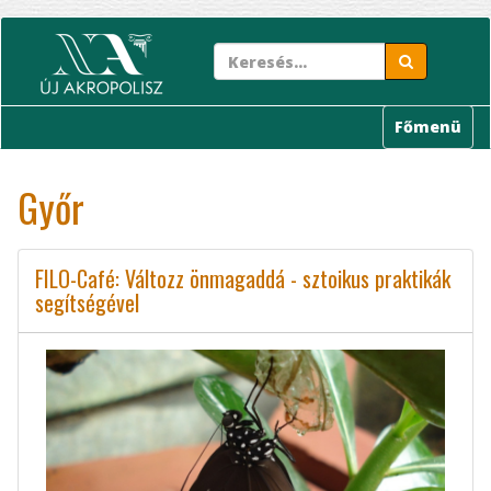
Ugrás
a
tartalomra
Főmenü
Győr
FILO-Café: Változz önmagaddá - sztoikus praktikák
segítségével