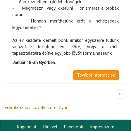
- A jó kezdetben rejlő lehetőségek
- Megmászni vagy kikerülni – önismeret a próbák
során
- Honnan meríthetünk erőt a nehézségek
legyőzéséhez?
Az év kezdete kiemelt pont, amikor egyszerre tudunk
visszafelé tekinteni és előre, hogy a múlt
tapasztalataira építve egy jobb jövőt formálhassunk.
Január 18-án Győrben.
További információk
Oldalszámozás
Követ
››
oldal
Feliratkozás a következőre: Győr
Kapcsolat
Hírlevél
Facebook
Impresszum