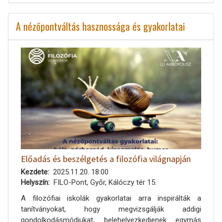
A nézőpontváltás hasznossága és gyakorlatai
Előadás és beszélgetés a filozófia világnapján
Kezdete
2025.11.20. 18:00
Helyszín
FILO-Pont, Győr, Kálóczy tér 15.
A filozófiai iskolák gyakorlatai arra inspirálták a
tanítványokat, hogy megvizsgálják addigi
gondolkodásmódjukat, belehelyezkedjenek egymás