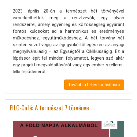
2023. április 20-án a természet hét törvényével
ismerkedhettek meg a résztvevők, egy olyan
rendszerrel, amely egyénileg és közösségileg egyaránt
fontos kulcsokat ad a harmonikus és eredményes
működéshez, együttműködéshez. A hét törvény hét
szinten vezet végig az égi gyökértől egészen az anyagi
megnyilvánulásig – az Egységtől a Ciklikusságig. Ez a
lépéssor épít fel minden folyamatot, legyen szó akár
egy projekt megvalósításáról vagy egy ember szellemi-
lelki fejlődéséről.
Tovább a teljes tudósításra
FILO-Café: A természet 7 törvénye