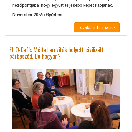
nézőpontjába, hogy együtt teljesebb képet kapjanak.
November 20-án Győrben.
További információk
FILO-Café: Méltatlan viták helyett civilizált
párbeszéd. De hogyan?