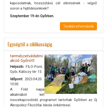
kapcsolatnak, hosszútávú cél elérésének - végső
soron a fejlődésünknek?
Szeptember 19-én Győrben.
További információk
Egységtől a ciklikusságig
természetvédelmi
akció Győrött
Helyszín
FILO-Pont,
Győr, Kálóczy tér 15.
Időpont
2023.04.20.
10:00
A Föld napja
alkalmából két
összekapcsolódó programot tartottak Győrben az Új
Akropolisz Filozófiai Iskola önkéntesei.