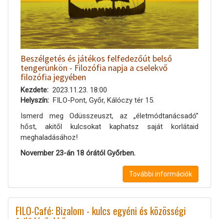
Beszélgetés és játékos felfedezőút belső
tengerünkön - Filozófia napja a cselekvő
filozófia jegyében
Kezdete
2023.11.23. 18:00
Helyszín
FILO-Pont, Győr, Kálóczy tér 15.
Ismerd meg Odüsszeuszt, az „életmódtanácsadó”
hőst, akitől kulcsokat kaphatsz saját korlátaid
meghaladásához!
November 23-án 18 órától Győrben.
További információk
FILO-Café: Bizalom - kulcs egyéni és közösségi