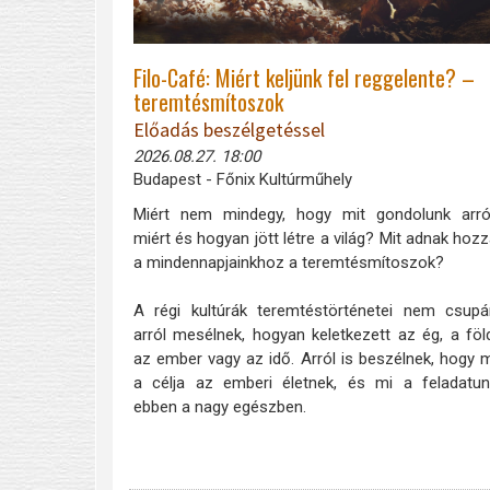
Filo-Café: Miért keljünk fel reggelente? –
teremtésmítoszok
Előadás beszélgetéssel
2026.08.27. 18:00
Budapest - Főnix Kultúrműhely
Miért nem mindegy, hogy mit gondolunk arról
miért és hogyan jött létre a világ? Mit adnak hoz
a mindennapjainkhoz a teremtésmítoszok?
A régi kultúrák teremtéstörténetei nem csup
arról mesélnek, hogyan keletkezett az ég, a föl
az ember vagy az idő. Arról is beszélnek, hogy 
a célja az emberi életnek, és mi a feladatu
ebben a nagy egészben.