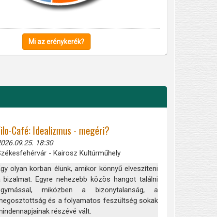
Mi az erénykerék?
Filo-Café: Idealizmus - megéri?
026.09.25. 18:30
zékesfehérvár - Kairosz Kultúrműhely
gy olyan korban élünk, amikor könnyű elveszíteni
 bizalmat. Egyre nehezebb közös hangot találni
egymással, miközben a bizonytalanság, a
egosztottság és a folyamatos feszültség sokak
indennapjainak részévé vált.