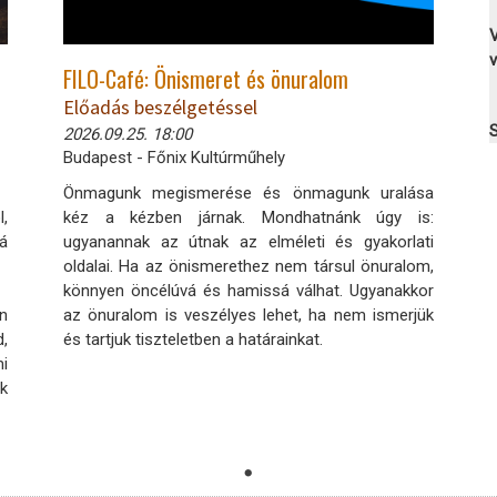
v
FILO-Café: Önismeret és önuralom
Előadás beszélgetéssel
S
2026.09.25. 18:00
Budapest - Főnix Kultúrműhely
Önmagunk megismerése és önmagunk uralása
,
kéz a kézben járnak. Mondhatnánk úgy is:
zá
ugyanannak az útnak az elméleti és gyakorlati
oldalai. Ha az önismerethez nem társul önuralom,
könnyen öncélúvá és hamissá válhat. Ugyanakkor
án
az önuralom is veszélyes lehet, ha nem ismerjük
d,
és tartjuk tiszteletben a határainkat.
mi
nk