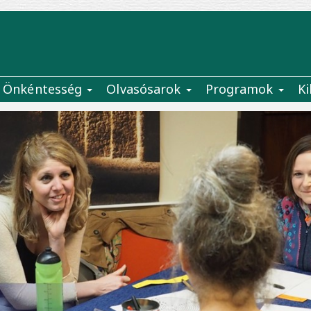
Önkéntesség
Olvasósarok
Programok
Ki