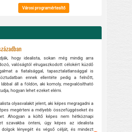
Városi programértesítő
 században
dják, hogy idealista, sokan még mindig arra
ozó, valóságtól elrugaszkodott célokért küzdő
lmat a fiatalsággal, tapasztalatlansággal is
öztudatban ennek ellentéte pedig a felnőtt,
 lábbal áll a földön, aki komoly, megvalósítható
udja, hogyan lehet ezeket elérni.
alista olyasvalakit jelent, aki képes megragadni a
épes megérteni a mélyebb összefüggéseket és
ket. Ahogyan a költő képes nem hétköznapi
et szavakba önteni, úgy képes az idealista
dolgok lényegét és végső célját, és mindezt