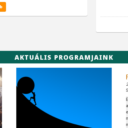
b
AKTUÁLIS PROGRAMJAINK
2
S
E
a
m
m