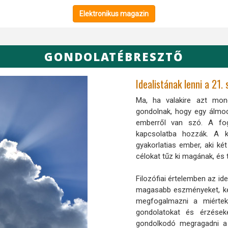
Elektronikus magazin
GONDOLATÉBRESZTŐ
Idealistának lenni a 21.
Ma, ha valakire azt mon
gondolnak, hogy egy álmod
emberről van szó. A foga
kapcsolatba hozzák. A k
gyakorlatias ember, aki két
célokat tűz ki magának, és t
Filozófiai értelemben az ide
magasabb eszményeket, k
megfogalmazni a miérte
gondolatokat és érzések
gondolkodó megragadni a 