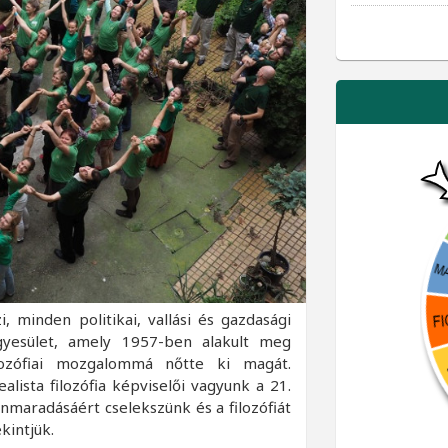
, minden politikai, vallási és gazdasági
egyesület, amely 1957-ben alakult meg
lozófiai mozgalommá nőtte ki magát.
ista filozófia képviselői vagyunk a 21.
nnmaradásáért cselekszünk és a filozófiát
kintjük.