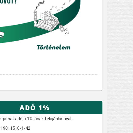
ADÓ 1%
ogathat adója 1%-ának felajánlásával.
: 19011510-1-42