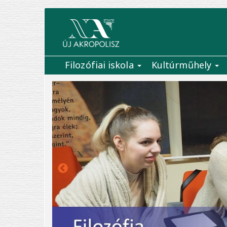
Ugrás
a
tartalomra
Filozófiai iskola
Kultúrműhely
Main
navigation