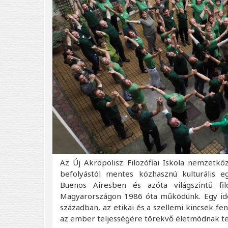
Az Új Akropolisz Filozófiai Iskola nemzetközi
befolyástól mentes közhasznú kulturális 
Buenos Airesben és azóta világszintű fi
Magyarországon 1986 óta működünk. Egy ideal
században, az etikai és a szellemi kincsek fe
az ember teljességére törekvő életmódnak te