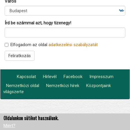
Város
Írd be számmal azt, hogy tizenegy!
Elfogadom az oldal
adatkezelési szabályzatát
Feliratkozás
Kapcsolat
Hírlevél
Facebook
Impresszum
Footer
Nemzetközi oldal
Nemzetközi hírek
Központjaink
Lábléc2
menu
világszerte
Oldalunkon sütiket használunk.
Miért?