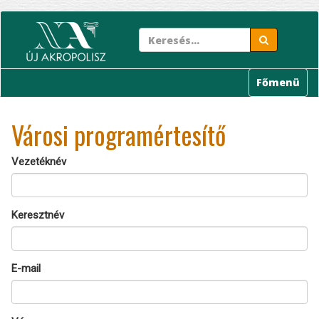
Ugrás
a
tartalomra
Főmenü
Városi programértesítő
Vezetéknév
Keresztnév
E-mail