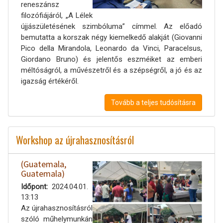
reneszánsz
filozófiájáról, „A Lélek
újjászületésének szimbóluma” címmel. Az előadó
bemutatta a korszak négy kiemelkedő alakját (Giovanni
Pico della Mirandola, Leonardo da Vinci, Paracelsus,
Giordano Bruno) és jelentős eszméiket az emberi
méltóságról, a művészetről és a szépségről, a jó és az
igazság értékéről.
Tovább a teljes tudósításra
Workshop az újrahasznosításról
(Guatemala,
Guatemala)
Időpont
2024.04.01.
13:13
Az újrahasznosításról
szóló műhelymunkán