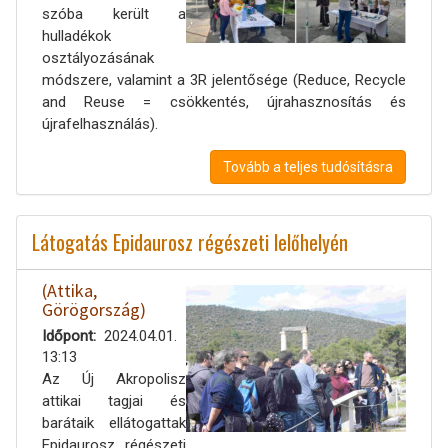
szóba került a
hulladékok
osztályozásának
módszere, valamint a 3R jelentősége (Reduce, Recycle
and Reuse = csökkentés, újrahasznosítás és
újrafelhasználás).
Tovább a teljes tudósításra
Látogatás Epidaurosz régészeti lelőhelyén
(Attika,
Görögország)
Időpont
2024.04.01.
13:13
Az Új Akropolisz
attikai tagjai és
barátaik ellátogattak
Epidaurosz régészeti