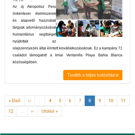
Az új Akropolisz Peru
önkéntesei élelmiszerek
és alapvető használati
tárgyak adományozásával
humanitárius segítséget
nyújtottak az
olajszennyezés által érintett kisvállalkozásoknak. Ez a kampány 71
családot támogatott a limai Ventanilla Playa Bahia Blanca
közösségében.
Tovább a teljes tudósításra
Oldalszámozás
Első
« Első
Előző
‹‹
…
Page
4
Page
5
Page
6
Page
7
Jelenlegi
8
Page
9
Page
10
Page
11
oldal
oldal
oldal
Page
12
…
Következő
››
Utolsó
Utolsó »
oldal
oldal