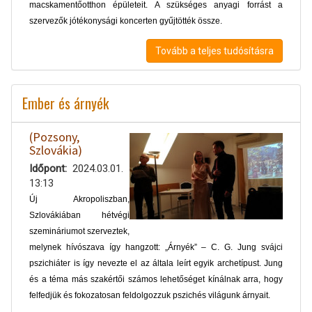
macskamentőotthon épületeit. A szükséges anyagi forrást a
szervezők jótékonysági koncerten gyűjtötték össze.
Tovább a teljes tudósításra
Ember és árnyék
(Pozsony,
Szlovákia)
Időpont
2024.03.01.
13:13
Új Akropoliszban,
Szlovákiában hétvégi
szemináriumot szerveztek,
melynek hívószava így hangzott: „Árnyék” – C. G. Jung svájci
pszichiáter is így nevezte el az általa leírt egyik archetípust. Jung
és a téma más szakértői számos lehetőséget kínálnak arra, hogy
felfedjük és fokozatosan feldolgozzuk pszichés világunk árnyait.