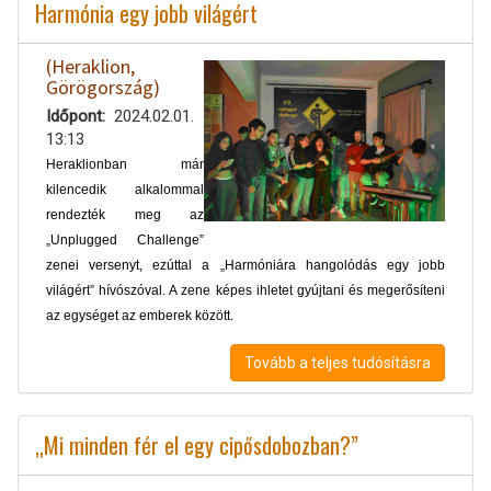
Harmónia egy jobb világért
(Heraklion,
Görögország)
Időpont
2024.02.01.
13:13
Heraklionban már
kilencedik alkalommal
rendezték meg az
„Unplugged Challenge”
zenei versenyt, ezúttal a „Harmóniára hangolódás egy jobb
világért” hívószóval. A zene képes ihletet gyújtani és megerősíteni
az egységet az emberek között.
Tovább a teljes tudósításra
„Mi minden fér el egy cipősdobozban?”