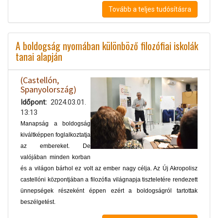
Tovább a teljes tudósításra
A boldogság nyomában különböző filozófiai iskolák
tanai alapján
(Castellón,
Spanyolország)
Időpont
2024.03.01.
13:13
Manapság a boldogság
kiváltképpen foglalkoztatja
az embereket. De
valójában minden korban
és a világon bárhol ez volt az ember nagy célja. Az Új Akropolisz
castellóni központjában a filozófia világnapja tiszteletére rendezett
ünnepségek részeként éppen ezért a boldogságról tartottak
beszélgetést.