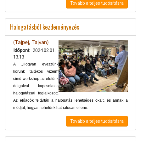
Tovább a teljes tudósításra
Halogatásból kezdeményezés
(Tajpej, Tajvan)
Időpont
2024.02.01.
13:13
A „Hogyan evezzünk
korunk tajtékos vizein”
című workshop az életünk
dolgaival kapcsolatos
halogatással foglalkozott.
Az előadók feltárták a halogatás lehetséges okait, és annak a
módját, hogyan tehetünk hathatósan ellene.
Tovább a teljes tudósításra