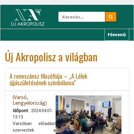
Ugrás
a
tartalomra
Főmenü
Új Akropolisz a világban
A reneszánsz filozófiája – „A Lélek
újjászületésének szimbóluma”
(Varsó,
Lengyelország)
Időpont
2024.04.01.
13:13
Varsóban előadást
szerveztek a