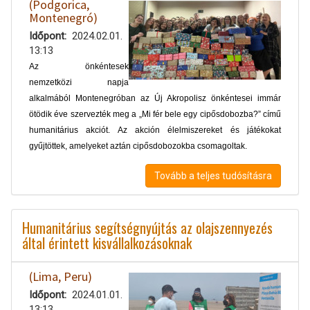
(Podgorica,
Montenegró)
Időpont
2024.02.01.
13:13
Az önkéntesek
nemzetközi napja
alkalmából Montenegróban az Új Akropolisz önkéntesei immár
ötödik éve szervezték meg a „Mi fér bele egy cipősdobozba?” című
humanitárius akciót. Az akción élelmiszereket és játékokat
gyűjtöttek, amelyeket aztán cipősdobozokba csomagoltak.
Tovább a teljes tudósításra
Humanitárius segítségnyújtás az olajszennyezés
által érintett kisvállalkozásoknak
(Lima, Peru)
Időpont
2024.01.01.
13:13