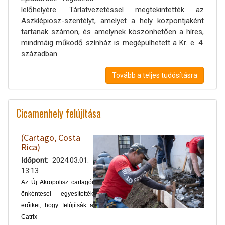
lelőhelyére. Tárlatvezetéssel megtekintették az
Aszklépiosz-szentélyt, amelyet a hely központjaként
tartanak számon, és amelynek köszönhetően a híres,
mindmáig működő színház is megépülhetett a Kr. e. 4.
században.
Tovább a teljes tudósításra
Cicamenhely felújítása
(Cartago, Costa
Rica)
Időpont
2024.03.01.
13:13
Az Új Akropolisz cartagói
önkéntesei egyesítették
erőiket, hogy felújítsák a
Catrix