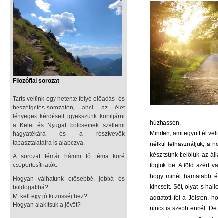
Filozófiai sorozat
Tarts velünk egy hetente folyó előadás- és
beszélgetés-sorozaton, ahol az élet
lényeges kérdéseit igyekszünk körüljárni
húzhasson.
a Kelet és Nyugat bölcseinek szellemi
Minden, ami együtt él vel
hagyatékára és a résztvevők
tapasztalataira is alapozva.
nélkül felhasználjuk, a 
készítsünk belőlük, az á
A sorozat témái három fő téma köré
csoportosíthatók:
fogjuk be. A föld azért v
hogy minél hamarabb és 
Hogyan válhatunk erősebbé, jobbá és
kincseit. Sőt, olyat is h
boldogabbá?
Mi kell egy jó közösséghez?
aggatott fel a Jóisten, 
Hogyan alakítsuk a jövőt?
nincs is szebb ennél. De 