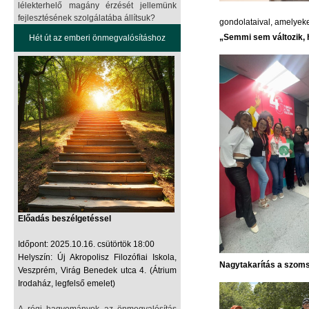
lélekterhelő magány érzését jellemünk
fejlesztésének szolgálatába állítsuk?
gondolataival, amelyek
„Semmi sem változik, h
Hét út az emberi önmegvalósításhoz
Előadás beszélgetéssel
Időpont: 2025.10.16. csütörtök 18:00
Helyszín: Új Akropolisz Filozófiai Iskola,
Nagytakarítás a szoms
Veszprém, Virág Benedek utca 4. (Átrium
Irodaház, legfelső emelet)