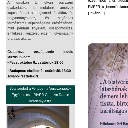
ezzel, hogy a csillagok
A témákon túl olyan egyszerű
EMBER, a „teremtés koroná
gyakorlatokat is mutatunk, amelyek
kapcsolódnak a megismert témákhoz és
[
Tovább…
]
hagyományokhoz, és segítenek
természetes képességeink erősítésében,
mint például figyelem, összpontosítás,
emlékezet, képzelet, érzelmi folyamataink
uralása, akarat.
Csatlakozz országszerte induló
kurzusunkhoz:
•
Pécs: október 9., csütörtök 18:00
•
Budapest: október 9., csütörtök 18:30
További részletek itt.
Sötétségből a Fénybe - a Vers-zengetők
Együttes és a RIVER Creative Dance
Academy estje