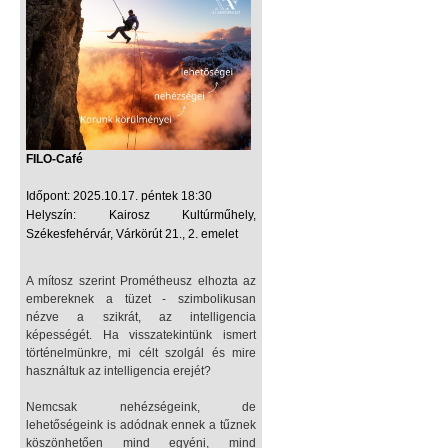
FILO-Café
Időpont: 2025.10.17. péntek 18:30
Helyszín: Kairosz Kultúrműhely,
Székesfehérvár, Várkörút 21., 2. emelet
A mítosz szerint Prométheusz elhozta az
embereknek a tüzet - szimbolikusan
nézve a szikrát, az intelligencia
képességét. Ha visszatekintünk ismert
történelmünkre, mi célt szolgál és mire
használtuk az intelligencia erejét?
Nemcsak nehézségeink, de
lehetőségeink is adódnak ennek a tűznek
köszönhetően mind egyéni, mind