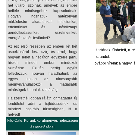
A régi hagyományok az önmegvalósítás
hét útjáról szólnak, amelyek az ember
hétféle minőségéhez kapcsolódnak.
Hogyan hozhatjuk hatékonyan
működésbe akaratunkat, intuíciónkat,
értelmünket és hétköznapi
gondolkodásunkat, érzelmeinket,
energiánkat és testünket?
Az est első részében az emberi lét hét
tisztának tűnhetett, a 
aspektusáról lesz szó, és arról, hogy
strandot.
hogyan lehet a hét úton egyszerre járni,
hiszen minden ember mindezek
További híreink a nagyvi
szintézise. Ezután pedig együtt
felfedezzük, hogyan haladhatunk az
egyes utakon az alacsonyabb
megnyilvánulásoktól a magasabb
minőségek kibontakoztatásáig.
Ha szeretnél jobban rálátni önmagadra, új
lendületet adni a fejlődésednek, és
mindezt inspiráló társaságban, itt a
helyed!
Filo-Café: Korunk körülményei, nehézségei
és lehetőségei