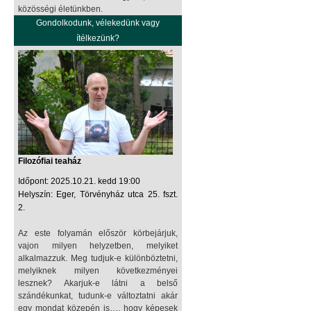
közösségi életünkben.
Gondolkodunk, vélekedünk vagy
ítélkezünk?
Filozófiai teaház
Időpont: 2025.10.21. kedd 19:00
Helyszín: Eger, Törvényház utca 25. fszt.
2.
Az este folyamán először körbejárjuk,
vajon milyen helyzetben, melyiket
alkalmazzuk. Meg tudjuk-e különböztetni,
melyiknek milyen következményei
lesznek? Akarjuk-e látni a belső
szándékunkat, tudunk-e változtatni akár
egy mondat közepén is…, hogy képesek