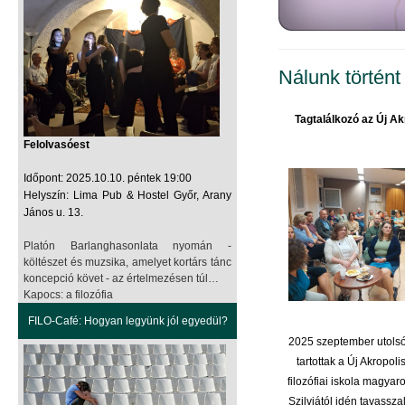
Nálunk történt
Tagtalálkozó az Új A
Felolvasóest
Időpont: 2025.10.10. péntek 19:00
Helyszín: Lima Pub & Hostel Győr, Arany
János u. 13.
Platón Barlanghasonlata nyomán -
költészet és muzsika, amelyet kortárs tánc
koncepció követ - az értelmezésen túl…
Kapocs: a filozófia
FILO-Café: Hogyan legyünk jól egyedül?
2025 szeptember utolsó
tartottak a Új Akropol
filozófiai iskola magyar
Szilviától idén tavassza