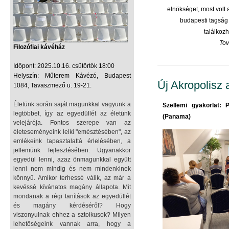
elnökséget, most volt 
budapesti tagság
találkozh
To
Filozófiai kávéház
Időpont: 2025.10.16. csütörtök 18:00
Helyszín: Műterem Kávézó, Budapest
Új Akropolisz 
1084, Tavaszmező u. 19-21.
Életünk során saját magunkkal vagyunk a
Szellemi gyakorlat:
legtöbbet, így az egyedüllét az életünk
(Panama)
velejárója. Fontos szerepe van az
életeseményeink lelki "emésztésében", az
emlékeink tapasztalattá érlelésében, a
jellemünk fejlesztésében. Ugyanakkor
egyedül lenni, azaz önmagunkkal együtt
lenni nem mindig és nem mindenkinek
könnyű. Amikor terhessé válik, az már a
kevéssé kívánatos magány állapota. Mit
mondanak a régi tanítások az egyedüllét
és magány kérdéséről? Hogy
viszonyulnak ehhez a sztoikusok? Milyen
lehetőségeink vannak arra, hogy a