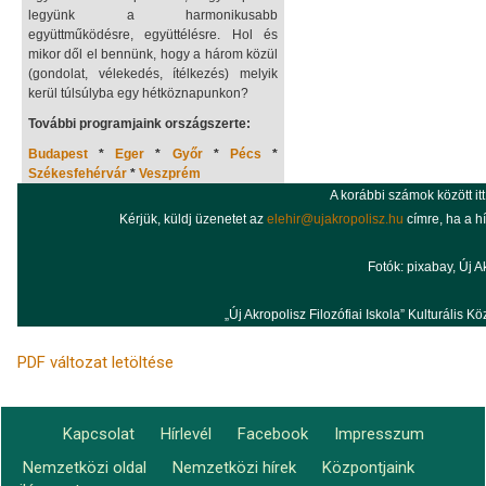
legyünk a harmonikusabb
együttműködésre, együttélésre. Hol és
mikor dől el bennünk, hogy a három közül
(gondolat, vélekedés, ítélkezés) melyik
kerül túlsúlyba egy hétköznapunkon?
További programjaink országszerte:
Budapest
*
Eger
*
Győr
*
Pécs
*
Székesfehérvár
*
Veszprém
A korábbi számok között
itt
Kérjük, küldj üzenetet az
elehir@ujakropolisz.hu
címre, ha a h
Fotók: pixabay, Új A
„Új Akropolisz Filozófiai Iskola” Kulturáli
PDF változat letöltése
Kapcsolat
Hírlevél
Facebook
Impresszum
Footer
Nemzetközi oldal
Nemzetközi hírek
Központjaink