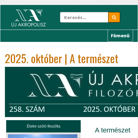
Ugrás
a
tartalomra
Főmenü
2025. október | A természet
Életre szóló filozófia
A természet