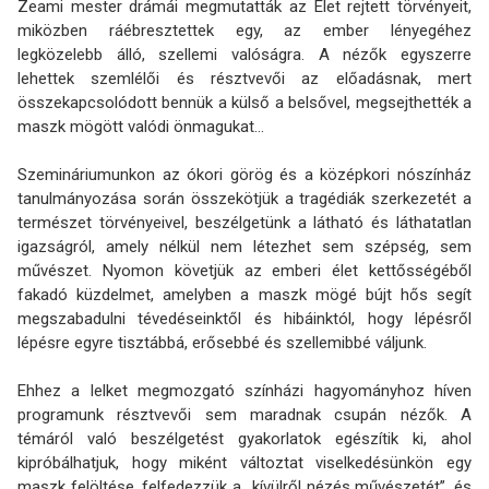
Zeami mester drámái megmutatták az Élet rejtett törvényeit,
miközben ráébresztettek egy, az ember lényegéhez
legközelebb álló, szellemi valóságra. A nézők egyszerre
lehettek szemlélői és résztvevői az előadásnak, mert
összekapcsolódott bennük a külső a belsővel, megsejthették a
maszk mögött valódi önmagukat…
Szemináriumunkon az ókori görög és a középkori nószínház
tanulmányozása során összekötjük a tragédiák szerkezetét a
természet törvényeivel, beszélgetünk a látható és láthatatlan
igazságról, amely nélkül nem létezhet sem szépség, sem
művészet. Nyomon követjük az emberi élet kettősségéből
fakadó küzdelmet, amelyben a maszk mögé bújt hős segít
megszabadulni tévedéseinktől és hibáinktól, hogy lépésről
lépésre egyre tisztábbá, erősebbé és szellemibbé váljunk.
Ehhez a lelket megmozgató színházi hagyományhoz híven
programunk résztvevői sem maradnak csupán nézők. A
témáról való beszélgetést gyakorlatok egészítik ki, ahol
kipróbálhatjuk, hogy miként változtat viselkedésünkön egy
maszk felöltése, felfedezzük a „kívülről nézés művészetét”, és