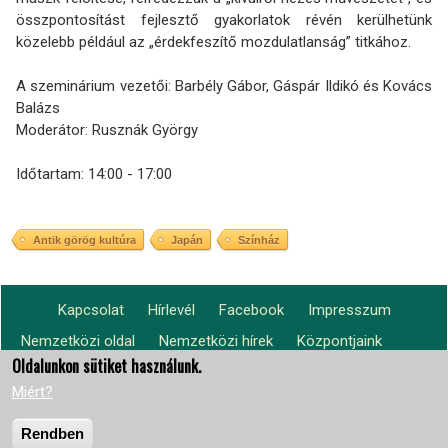
összpontosítást fejlesztő gyakorlatok révén kerülhetünk
közelebb például az „érdekfeszítő mozdulatlanság” titkához.
A szeminárium vezetői: Barbély Gábor, Gáspár Ildikó és Kovács
Balázs
Moderátor: Rusznák György
Időtartam: 14:00 - 17:00
Antik görög kultúra
Japán
Színház
Kapcsolat
Hírlevél
Facebook
Impresszum
Footer
Nemzetközi oldal
Nemzetközi hírek
Központjaink
Lábléc2
menu
világszerte
Oldalunkon sütiket használunk.
Miért?
Rendben