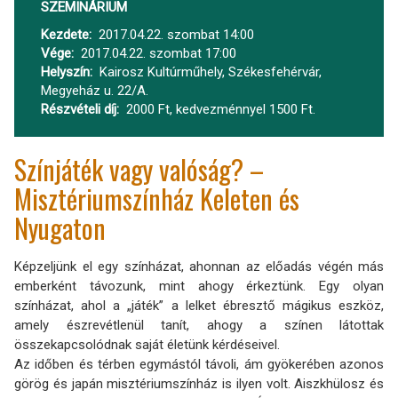
SZEMINÁRIUM
Kezdete
2017.04.22. szombat 14:00
Vége
2017.04.22. szombat 17:00
Helyszín
Kairosz Kultúrműhely, Székesfehérvár,
Megyeház u. 22/A.
Részvételi díj
2000 Ft, kedvezménnyel 1500 Ft.
Színjáték vagy valóság? –
Misztériumszínház Keleten és
Nyugaton
Képzeljünk el egy színházat, ahonnan az előadás végén más
emberként távozunk, mint ahogy érkeztünk. Egy olyan
színházat, ahol a „játék” a lelket ébresztő mágikus eszköz,
amely észrevétlenül tanít, ahogy a színen látottak
összekapcsolódnak saját életünk kérdéseivel.
Az időben és térben egymástól távoli, ám gyökerében azonos
görög és japán misztériumszínház is ilyen volt. Aiszkhülosz és