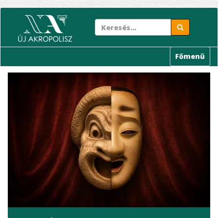
Ugrás
a
tartalomra
Főmenü