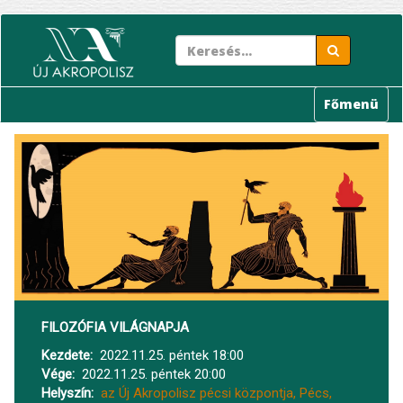
Ugrás
a
tartalomra
Főmenü
FILOZÓFIA VILÁGNAPJA
Kezdete
2022.11.25. péntek 18:00
Vége
2022.11.25. péntek 20:00
Helyszín
az Új Akropolisz pécsi központja, Pécs,