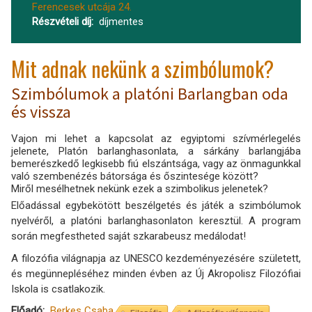
Ferencesek utcája 24.
Részvételi díj
díjmentes
Mit adnak nekünk a szimbólumok?
Szimbólumok a platóni Barlangban oda
és vissza
Vajon mi lehet a kapcsolat az egyiptomi szívmérlegelés
jelenete, Platón barlanghasonlata, a sárkány barlangjába
bemerészkedő legkisebb fiú elszántsága, vagy az önmagunkkal
való szembenézés bátorsága és őszintesége között?
Miről mesélhetnek nekünk ezek a szimbolikus jelenetek?
Előadással egybekötött beszélgetés és játék a szimbólumok
nyelvéről, a platóni barlanghasonlaton keresztül. A program
során megfestheted saját szkarabeusz medálodat!
A filozófia világnapja az UNESCO kezdeményezésére született,
és megünnepléséhez minden évben az Új Akropolisz Filozófiai
Iskola is csatlakozik.
Előadó
Berkes Csaba