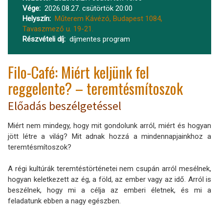
Vége
2026.08.27. csütörtök 20:00
Helyszín
Műterem Kávézó, Budapest 1084,
Tavaszmező u. 19-21.
Részvételi díj
díjmentes program
Filo-Café: Miért keljünk fel
reggelente? – teremtésmítoszok
Előadás beszélgetéssel
Miért nem mindegy, hogy mit gondolunk arról, miért és hogyan
jött létre a világ? Mit adnak hozzá a mindennapjainkhoz a
teremtésmítoszok?
A régi kultúrák teremtéstörténetei nem csupán arról mesélnek,
hogyan keletkezett az ég, a föld, az ember vagy az idő. Arról is
beszélnek, hogy mi a célja az emberi életnek, és mi a
feladatunk ebben a nagy egészben.