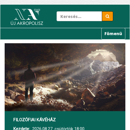
Ugrás
a
tartalomra
Főmenü
FILOZÓFIAI KÁVÉHÁZ
Kezdete
2026.08.27. csütörtök 18:00