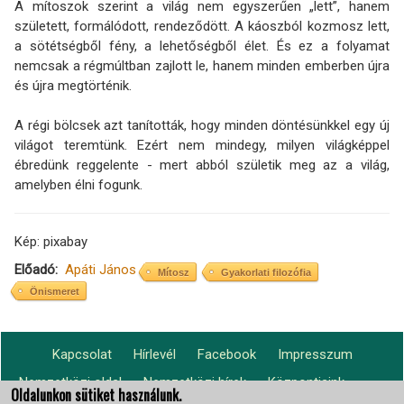
A mítoszok szerint a világ nem egyszerűen „lett”, hanem
született, formálódott, rendeződött. A káoszból kozmosz lett,
a sötétségből fény, a lehetőségből élet. És ez a folyamat
nemcsak a régmúltban zajlott le, hanem minden emberben újra
és újra megtörténik.
A régi bölcsek azt tanították, hogy minden döntésünkkel egy új
világot teremtünk. Ezért nem mindegy, milyen világképpel
ébredünk reggelente - mert abból születik meg az a világ,
amelyben élni fogunk.
Kép: pixabay
Előadó
Apáti János
Mítosz
Gyakorlati filozófia
Önismeret
Kapcsolat
Hírlevél
Facebook
Impresszum
Footer
Nemzetközi oldal
Nemzetközi hírek
Központjaink
Lábléc2
menu
Oldalunkon sütiket használunk.
világszerte