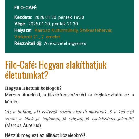
FILO-CAFÉ
Kezdete
2026.01.30. péntek 18:30
Vége
2026.01.30. péntek 21:30
Helyszín
Kairosz Kultúrműhely, Székesfehérvár,
Várkörút 21., 2. emelet
Részvételi díj
A részvétel ingyenes.
Filo-Café: Hogyan alakíthatjuk
életutunkat?
𝐇𝐨𝐠𝐲𝐚𝐧 𝐥𝐞𝐡𝐞𝐭𝐮̈𝐧𝐤 𝐛𝐨𝐥𝐝𝐨𝐠𝐨𝐤?
Marcus Aureliust, a filozófus császárt is foglalkoztatta ez a
kérdés.
"𝐴𝑧 𝑎 𝑏𝑜𝑙𝑑𝑜𝑔, 𝑎𝑘𝑖 𝑘𝑒𝑑𝑣𝑒𝑧𝑜̋ 𝑠𝑜𝑟𝑠𝑜𝑡 𝑏𝑖𝑧𝑡𝑜𝑠𝑖́𝑡 𝑚𝑎𝑔𝑎́𝑛𝑎𝑘. 𝑆 𝑎 𝑘𝑒𝑑𝑣𝑒𝑧𝑜̋
𝑠𝑜𝑟𝑠𝑜𝑡 𝑎 𝑙𝑒́𝑙𝑒𝑘 𝑗𝑜́ ℎ𝑎𝑗𝑙𝑎𝑚𝑎𝑖, 𝑗𝑜́ 𝑣𝑎́𝑔𝑦𝑎𝑖, 𝑗𝑜́ 𝑐𝑠𝑒𝑙𝑒𝑘𝑒𝑑𝑒𝑡𝑒𝑖 𝑗𝑒𝑙𝑒𝑛𝑡𝑖𝑘."
(Marcus Aurelius)
Nézzük meg ezt az állítást közelebbről!