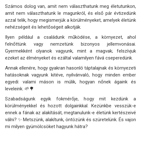
Számos dolog van, amit nem választhatunk meg életutunkon,
amit nem választhatunk le magunkról, és első pár évtizedünk
azzal telik, hogy megismerjük a körülményeket, amelyek életünk
nehézségeit és lehetőségeit alkotják.
Ilyen például a családunk működése, a környezet, ahol
felnőttünk vagy nemzetünk bizonyos jellemvonásai.
Gyermekként olyanok vagyunk, mint a magvak; felszívjuk
ezeket az élményeket és ezáltal valamilyen fává cseperedünk.
Annak ellenére, hogy gyakran hasonló táptalajnak és környezeti
hatásoknak vagyunk kitéve, nyilvánvaló, hogy minden ember
egyedi: valami máson is múlik, hogyan nőnek ágaink és
leveleink. 🌱🌳
Szabadságunk egyik fokmérője, hogy mit kezdünk a
körülményekkel és hozott dolgainkkal. Kezünkbe vesszük-e
ennek a fának az alakítását, megtanulunk-e életünk kertészeivé
válni? ✨ Metszünk, alakítunk, öntözünk és szüretelünk. És vajon
mi milyen gyümölcsöket hagyunk hátra?