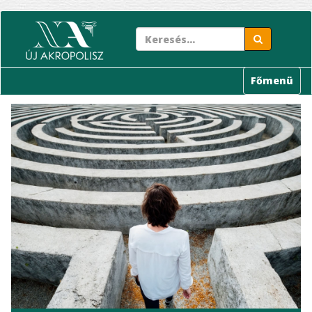
Ugrás
a
tartalomra
Főmenü