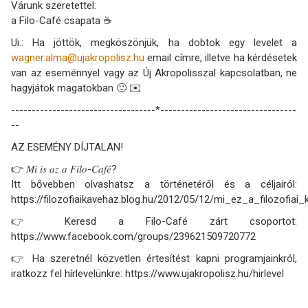
Várunk szeretettel:
a Filo-Café csapata ☕
Ui.: Ha jöttök, megköszönjük, ha dobtok egy levelet a
wagner.alma@ujakropolisz.hu
email címre, illetve ha kérdésetek
van az eseménnyel vagy az Új Akropolisszal kapcsolatban, ne
hagyjátok magatokban 🙂 ✉️
-----------------------------------*---------------------------------
--
AZ ESEMÉNY DÍJTALAN!
👉 𝑀𝑖 𝑖𝑠 𝑎𝑧 𝑎 𝐹𝑖𝑙𝑜-𝐶𝑎𝑓𝑒́?
Itt bővebben olvashatsz a történetéről és a céljairól:
https://filozofiaikavehaz.blog.hu/2012/05/12/mi_ez_a_filozofiai
👉 Keresd a Filo-Café zárt csoportot:
https://www.facebook.com/groups/239621509720772
👉 Ha szeretnél közvetlen értesítést kapni programjainkról,
iratkozz fel hírlevelünkre: https://www.ujakropolisz.hu/hirlevel