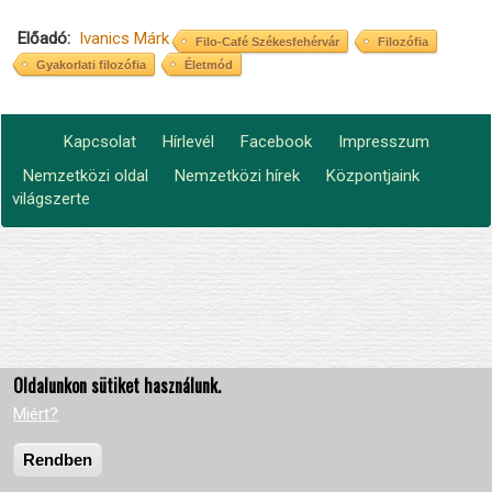
Előadó
Ivanics Márk
Filo-Café Székesfehérvár
Filozófia
Gyakorlati filozófia
Életmód
Kapcsolat
Hírlevél
Facebook
Impresszum
Footer
Nemzetközi oldal
Nemzetközi hírek
Központjaink
Lábléc2
menu
világszerte
Oldalunkon sütiket használunk.
Miért?
Rendben