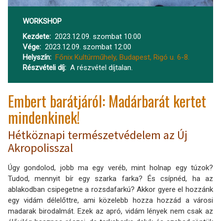
WORKSHOP
Kezdete
2023.12.09. szombat 10:00
Vége
2023.12.09. szombat 12:00
Helyszín
Főnix Kultúrműhely, Budapest, Rigó u. 6-8.
Részvételi díj
A részvétel díjtalan.
Embert barátjáról: Madárbarát kertet
mindenkinek!
Hétköznapi természetvédelem az Új
Akropolisszal
Úgy gondolod, jobb ma egy veréb, mint holnap egy túzok?
Tudod, mennyit bír egy szarka farka? És csípnéd, ha az
ablakodban csipegetne a rozsdafarkú? Akkor gyere el hozzánk
egy vidám délelőttre, ami közelebb hozza hozzád a városi
madarak birodalmát. Ezek az apró, vidám lények nem csak az