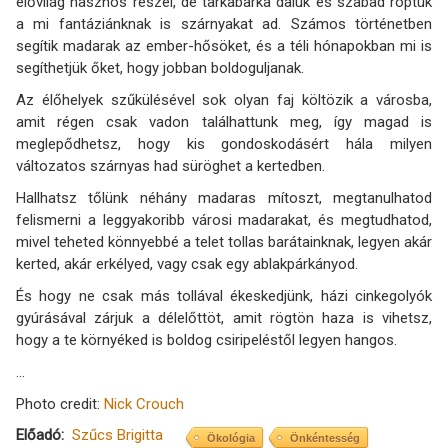
élővilág hasznos részei, de tarkabarka daluk és szabad röptük
a mi fantáziánknak is szárnyakat ad. Számos történetben
segítik madarak az ember-hősöket, és a téli hónapokban mi is
segíthetjük őket, hogy jobban boldoguljanak.
Az élőhelyek szűkülésével sok olyan faj költözik a városba,
amit régen csak vadon találhattunk meg, így magad is
meglepődhetsz, hogy kis gondoskodásért hála milyen
változatos szárnyas had süröghet a kertedben.
Hallhatsz tőlünk néhány madaras mítoszt, megtanulhatod
felismerni a leggyakoribb városi madarakat, és megtudhatod,
mivel teheted könnyebbé a telet tollas barátainknak, legyen akár
kerted, akár erkélyed, vagy csak egy ablakpárkányod.
És hogy ne csak más tollával ékeskedjünk, házi cinkegolyók
gyúrásával zárjuk a délelőttöt, amit rögtön haza is vihetsz,
hogy a te környéked is boldog csiripeléstől legyen hangos.
...
Photo credit:
Nick Crouch
Előadó
Szűcs Brigitta
Ökológia
Önkéntesség