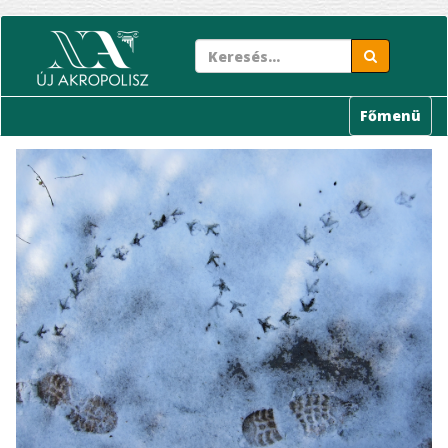
Ugrás
a
tartalomra
Főmenü