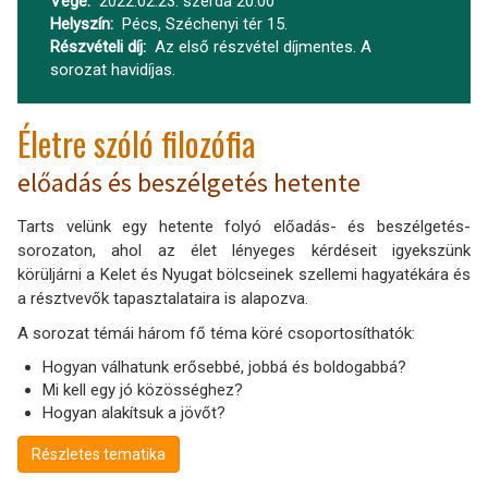
Vége
2022.02.23. szerda 20:00
Helyszín
Pécs, Széchenyi tér 15.
Részvételi díj
Az első részvétel díjmentes. A
sorozat havidíjas.
Életre szóló filozófia
előadás és beszélgetés hetente
Tarts velünk egy hetente folyó előadás- és beszélgetés-
sorozaton, ahol az élet lényeges kérdéseit igyekszünk
körüljárni a Kelet és Nyugat bölcseinek szellemi hagyatékára és
a résztvevők tapasztalataira is alapozva.
A sorozat témái három fő téma köré csoportosíthatók:
Hogyan válhatunk erősebbé, jobbá és boldogabbá?
Mi kell egy jó közösséghez?
Hogyan alakítsuk a jövőt?
Részletes tematika