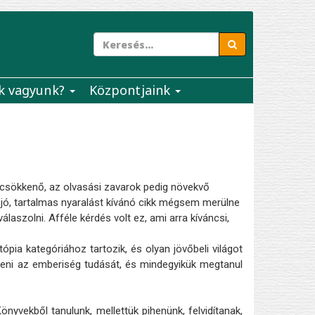
k vagyunk?
Központjaink
csökkenő, az olvasási zavarok pedig növekvő
 jó, tartalmas nyaralást kívánó cikk mégsem merülne
álaszolni. Afféle kérdés volt ez, ami arra kíváncsi,
ópia kategóriához tartozik, és olyan jövőbeli világot
nteni az emberiség tudását, és mindegyikük megtanul
nyvekből tanulunk, mellettük pihenünk, felvidítanak,