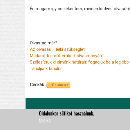
Én magam így cselekedtem, minden kedves olvasónkn
Olvastad már?
Az olvasás – lelki szükséglet
Madarat tolláról, embert olvasmányáról
Szélesítsük ki elménk határait: fogadjuk be a legjob
Tanuljunk tanulni!
Cimkék
Önismeret
Oldalunkon sütiket használunk.
Miért?