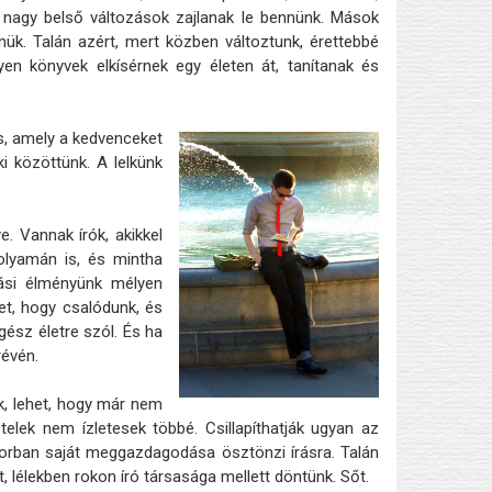
nagy belső változások zajlanak le bennünk. Mások
nük. Talán azért, mert közben változtunk, érettebbé
yen könyvek elkísérnek egy életen át, tanítanak és
is, amely a kedvenceket
i közöttünk. A lelkünk
. Vannak írók, akikkel
olyamán is, és mintha
sási élményünk mélyen
het, hogy csalódunk, és
gész életre szól. És ha
révén.
k, lehet, hogy már nem
elek nem ízletesek többé. Csillapíthatják ugyan az
sorban saját meggazdagodása ösztönzi írásra. Talán
, lélekben rokon író társasága mellett döntünk. Sőt.