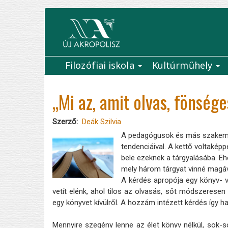
Ugrás
a
tartalomra
Filozófiai iskola
Kultúrműhely
Main
navigation
„Mi az, amit olvas, fönsége
Szerző
Deák Szilvia
A pedagógusok és más szakember
tendenciáival. A kettő voltakép
bele ezeknek a tárgyalásába. Ehel
mely három tárgyat vinné magáva
A kérdés apropója egy könyv- v
vetít elénk, ahol tilos az olvasás, sőt módszerese
egy könyvet kívülről. A hozzám intézett kérdés így h
Mennyire szegény lenne az élet könyv nélkül, sok-so