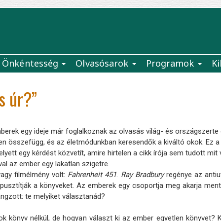
Önkéntesség
Olvasósarok
Programok
Ki
s úr?”
ek egy ideje már foglalkoznak az olvasás világ- és országszerte 
pen összefügg, és az életmódunkban keresendők a kiváltó okok. Ez a
yett egy kérdést közvetít, amire hirtelen a cikk írója sem tudott mit v
l az ember egy lakatlan szigetre.
agy filmélmény volt:
Fahrenheit 451
.
Ray Bradbury
regénye az antiut
n pusztítják a könyveket. Az emberek egy csoportja meg akarja me
angzott: te melyiket választanád?
k könyv nélkül, de hogyan választ ki az ember egyetlen könyvet? Kö