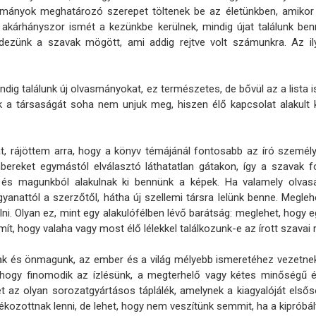
smányok meghatározó szerepet töltenek be az életünkben, amikor 
 akárhányszor ismét a kezünkbe kerülnek, mindig újat találunk ben
fedezünk a szavak mögött, ami addig rejtve volt számunkra. Az il
dig találunk új olvasmányokat, ez természetes, de bővül az a lista 
ek a társaságát soha nem unjuk meg, hiszen élő kapcsolat alakult k
, rájöttem arra, hogy a könyv témájánál fontosabb az író személye
reket egymástól elválasztó láthatatlan gátakon, így a szavak f
k és magunkból alakulnak ki bennünk a képek. Ha valamely olva
yanattól a szerzőtől, hátha új szellemi társra lelünk benne. Megle
ni. Olyan ez, mint egy alakulófélben lévő barátság: meglehet, hogy e
t, hogy valaha vagy most élő lélekkel találkozunk-e az írott szavai 
 adnak és önmagunk, az ember és a világ mélyebb ismeretéhez vezetne
hogy finomodik az ízlésünk, a megterhelő vagy kétes minőségű ét
t az olyan sorozatgyártásos táplálék, amelynek a kiagyalóját első
ékozottnak lenni, de lehet, hogy nem veszítünk semmit, ha a kipróbált