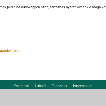
ak pedig hasonlóképpen szép, tartalmas nyarat kívánok a maga kön
b gondolatokat
Kapcsolat
Hírlevél
Facebook
Impresszum
Footer
Nemzetközi oldal
Nemzetközi hírek
Központjaink világszerte
Lábléc2
menu