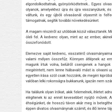
elgondolkodtatnak, gyönyörködtetnek… Egyes olva
olyanok, amelyekhez újra és újra visszanyúlunk, és
váltunk, és egy újbóli olvasásnál olyasmit is fel
támogatnak, segítik további növekedésünket.
A magam részéről az utóbbiak közül választanék. Min
öleli fel. A kedvenc olyan, mint az az ember, akin
összefonódott.
Elemezve saját kedvenc, visszatérő olvasmányaimat
valami mélyen összefűz. Könnyen átlépnek az embe
magunk írtuk volna, belülről csengenek a hango
megérintett, nem lenne hiábavaló mást is olvasni ug
egyetlen írása szól csak hozzánk, de megéri kipróbál
valóban lelki rokonságra bukkanunk, igazán nem számí
Ha találunk olyan írókat, akik felemelnek, ihletet
elégítenek ki az ennél kevesebbet nyújtó művek. A
éhségünket, de hosszú távon akár meg is betegíthe
éppen divatos olvasmánynak számít, és illő lenne táj