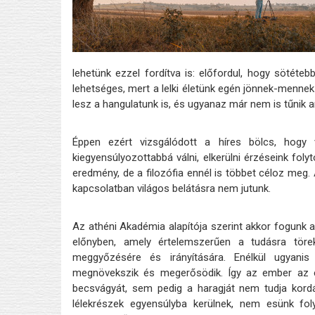
lehetünk ezzel fordítva is: előfordul, hogy sötéte
lehetséges, mert a lelki életünk egén jönnek-mennek 
lesz a hangulatunk is, és ugyanaz már nem is tűnik a
Éppen ezért vizsgálódott a híres bölcs, hogy
kiegyensúlyozottabbá válni, elkerülni érzéseink fol
eredmény, de a filozófia ennél is többet céloz meg.
kapcsolatban világos belátásra nem jutunk.
Az athéni Akadémia alapítója szerint akkor fogunk a 
előnyben, amely értelemszerűen a tudásra töre
meggyőzésére és irányítására. Enélkül ugyanis
megnövekszik és megerősödik. Így az ember az él
becsvágyát, sem pedig a haragját nem tudja kordáb
lélekrészek egyensúlyba kerülnek, nem esünk fol