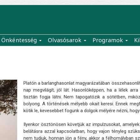
Önkéntesség
Olvasósarok
Programok
Ki
Platón a barlanghasonlat magyarázatában összehasonlítja
nap megvilágít, jól lát. Hasonlóképpen, ha a lélek arra
tisztán fogja látni. Nem tapogatózik a sötétben, mik
bolyong. A történések mélyebb okait keresi. Ennek megfe
kötik le, kevesebbet fogunk a dolgok mélyére nézni, hogy
Ilyenkor ösztönösen követjük az impulzusokat, amelye
belátásra azzal kapcsolatban, hogy vajon tényleg szüks
nem tudjuk, honnan jön a fény, akkor a félhomályban s