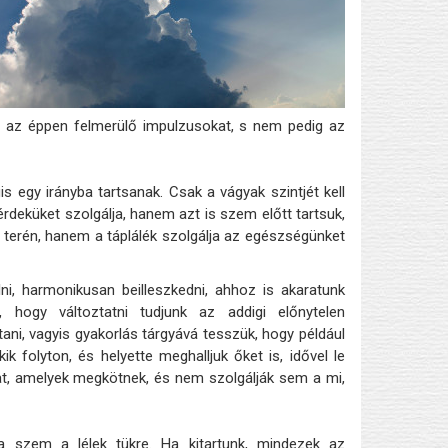
, az éppen felmerülő impulzusokat, s nem pedig az
s egy irányba tartsanak. Csak a vágyak szintjét kell
érdeküket szolgálja, hanem azt is szem előtt tartsuk,
 terén, hanem a táplálék szolgálja az egészségünket
i, harmonikusan beilleszkedni, ahhoz is akaratunk
, hogy változtatni tudjunk az addigi előnytelen
tani, vagyis gyakorlás tárgyává tesszük, hogy például
folyton, és helyette meghalljuk őket is, idővel le
kat, amelyek megkötnek, és nem szolgálják sem a mi,
 a szem a lélek tükre. Ha kitartunk, mindezek az