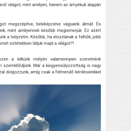
evő világot, mint amilyen, hanem az árnyékuk alapján
ságot megszépítve, beleképzelve vágyaink álmát. És
ttünk, mint amilyennek később megismerjük. Ez azért
ünk a helyzetre. Később, ha eloszlanak a felhők, jobb
smét sötétebben látjuk majd a világot?!
szen a lelkünk mélyén valamennyien szeretnénk
ven szemlélődjünk. Már a kiegyensúlyozottság is nagy
zzal dolgozzunk, amíg csak a felmerülő kérdéseinkkel