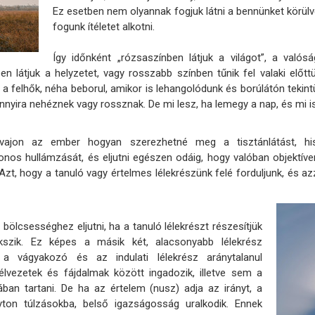
Ez esetben nem olyannak fogjuk látni a bennünket körülv
fogunk ítéletet alkotni.
Így időnként „rózsaszínben látjuk a világot”, a való
bben látjuk a helyzetet, vagy rosszabb színben tűnik fel valaki elő
a felhők, néha beborul, amikor is lehangolódunk és borúlátón tekint
nnyira nehéznek vagy rossznak. De mi lesz, ha lemegy a nap, és mi i
 vajon az ember hogyan szerezhetné meg a tisztánlátást, hi
ytonos hullámzását, és eljutni egészen odáig, hogy valóban objektí
 Azt, hogy a tanuló vagy értelmes lélekrészünk felé forduljunk, és a
bölcsességhez eljutni, ha a tanuló lélekrészt részesítjük
kszik. Ez képes a másik két, alacsonyabb lélekrész
 a vágyakozó és az indulati lélekrész aránytalanul
vezetek és fájdalmak között ingadozik, illetve sem a
an tartani. De ha az értelem (nusz) adja az irányt, a
yton túlzásokba, belső igazságosság uralkodik. Ennek