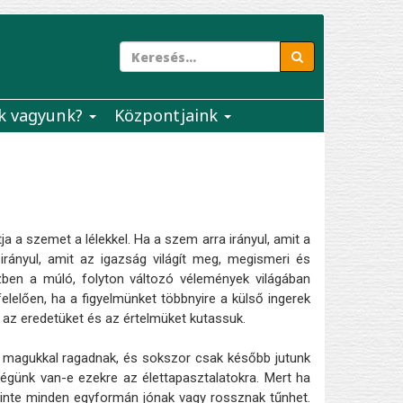
k vagyunk?
Központjaink
 a szemet a lélekkel. Ha a szem arra irányul, amit a
 irányul, amit az igazság világít meg, megismeri és
özben a múló, folyton változó vélemények világában
lelően, ha a figyelmünket többnyire a külső ingerek
 az eredetüket és az értelmüket kutassuk.
k magukkal ragadnak, és sokszor csak később jutunk
égünk van-e ezekre az élettapasztalatokra. Mert ha
zinte minden egyformán jónak vagy rossznak tűnhet.