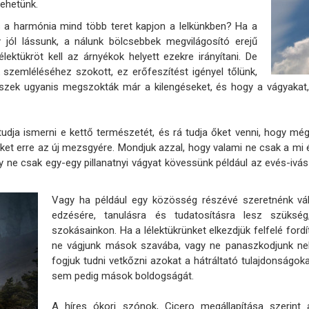
lehetünk.
 a harmónia mind több teret kapjon a lelkünkben? Ha a
gy jól lássunk, a nálunk bölcsebbek megvilágosító erejű
lektükröt kell az árnyékok helyett ezekre irányítani. De
 szemléléséhez szokott, ez erőfeszítést igényel tőlünk,
szek ugyanis megszokták már a kilengéseket, és hogy a vágyakat
tudja ismerni e kettő természetét, és rá tudja őket venni, hogy mégi
 őket erre az új mezsgyére. Mondjuk azzal, hogy valami ne csak a mi 
ne csak egy-egy pillanatnyi vágyat kövessünk például az evés-ivás
Vagy ha például egy közösség részévé szeretnénk váln
edzésére, tanulásra és tudatosításra lesz szükség
szokásainkon. Ha a lélektükrünket elkezdjük felfelé fordí
ne vágjunk mások szavába, vagy ne panaszkodjunk nekik 
fogjuk tudni vetkőzni azokat a hátráltató tulajdonságo
sem pedig mások boldogságát.
A híres ókori szónok, Cicero megállapítása szerint