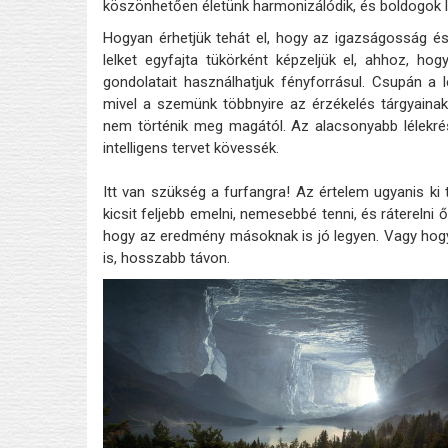
köszönhetően életünk harmonizálódik, és boldogok 
Hogyan érhetjük tehát el, hogy az igazságosság és
lelket egyfajta tükörként képzeljük el, ahhoz, ho
gondolatait használhatjuk fényforrásul. Csupán a lé
mivel a szemünk többnyire az érzékelés tárgyainak
nem történik meg magától. Az alacsonyabb lélekré
intelligens tervet kövessék.
Itt van szükség a furfangra! Az értelem ugyanis ki 
kicsit feljebb emelni, nemesebbé tenni, és ráterelni
hogy az eredmény másoknak is jó legyen. Vagy hogy 
is, hosszabb távon.