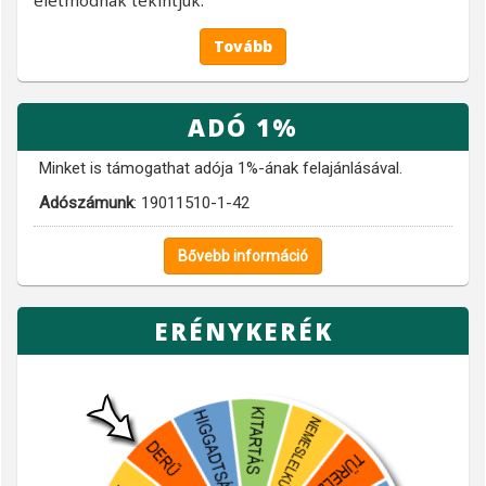
életmódnak tekintjük.
Tovább
ADÓ 1%
Minket is támogathat adója 1%-ának felajánlásával.
Adószámunk
: 19011510-1-42
Bővebb információ
ERÉNYKERÉK