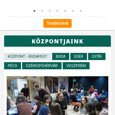
További hírek
KÖZPONTJAINK
KÖZPONT - BUDAPEST
BUDA
EGER
GYŐR
PÉCS
SZÉKESFEHÉRVÁR
VESZPRÉM