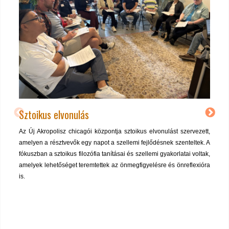
Sztoikus elvonulás
Az Új Akropolisz chicagói központja sztoikus elvonulást szervezett,
amelyen a résztvevők egy napot a szellemi fejlődésnek szenteltek. A
fókuszban a sztoikus filozófia tanításai és szellemi gyakorlatai voltak,
amelyek lehetőséget teremtettek az önmegfigyelésre és önreflexióra
is.