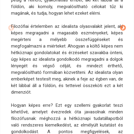
pedig a felnőtt, gyakorlatias ember, aki két lábbal áll a
földön, aki komoly, megvalósítható célokat tűz ki
magának, és tudja, hogyan lehet ezeket elérni.
Filozófiai értelemben az idealista olyasvalakit jelent, aki
képes megragadni a magasabb eszményeket, képes
megérteni a mélyebb összefüggéseket és
megfogalmazni a miérteket. Ahogyan a költő képes nem
hétköznapi gondolatokat és érzéseket szavakba önteni,
úgy képes az idealista gondolkodó megragadni a dolgok
lényegét és végső célját, és mindezt érthető,
megvalósítható formában közvetíteni. Az idealista olyan
emberképet testesít meg, akinek a feje az égben van, de
két lábbal áll a földön, és tetteivel összeköti ezt a két
dimenziót.
Hogyan képes erre? Ezt egy szellemi gyakorlat teszi
lehetővé, amelyet évezredek óta javasolnak minden
filozófusnak: méghozzá a hétköznapi tudatállapotból
való rendszeres kiemelkedést, az elmélyült kutatást és
gondolkodást. A pontos megfigyelések, az