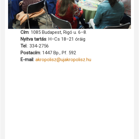
Cím
: 1085 Budapest, Rigó u. 6–8.
Nyitva tartás
: H–Cs 18–21 óráig
Tel
.: 334-2756
Postacím
: 1447 Bp., Pf. 592
E-mail
:
akropolisz@ujakropolisz.hu