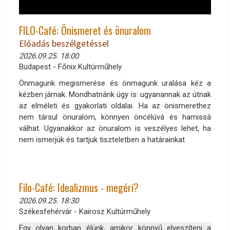
FILO-Café: Önismeret és önuralom
Előadás beszélgetéssel
2026.09.25. 18:00
Budapest - Főnix Kultúrműhely
Önmagunk megismerése és önmagunk uralása kéz a
kézben járnak. Mondhatnánk úgy is: ugyanannak az útnak
az elméleti és gyakorlati oldalai. Ha az önismerethez
nem társul önuralom, könnyen öncélúvá és hamissá
válhat. Ugyanakkor az önuralom is veszélyes lehet, ha
nem ismerjük és tartjuk tiszteletben a határainkat.
Filo-Café: Idealizmus - megéri?
2026.09.25. 18:30
Székesfehérvár - Kairosz Kultúrműhely
Egy olyan korban élünk, amikor könnyű elveszíteni a