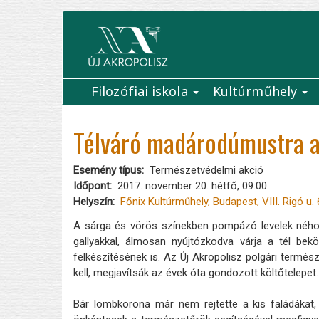
Ugrás
a
tartalomra
Filozófiai iskola
Kultúrműhely
Main
navigation
Télváró madárodúmustra a
Esemény típus
Természetvédelmi akció
Időpont
2017. november 20. hétfő, 09:00
Helyszín
Főnix Kultúrműhely, Budapest, VIII. Rigó u. 
A sárga és vörös színekben pompázó levelek néhol
gallyakkal, álmosan nyújtózkodva várja a tél bek
felkészítésének is. Az Új Akropolisz polgári termész
kell, megjavítsák az évek óta gondozott költőtelepet.
Bár lombkorona már nem rejtette a kis faládákat