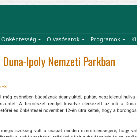
Önkéntesség
Olvasósarok
Programok
Ki
 Duna-Ipoly Nemzeti Parkban
6–8.
 még csöndben búcsúznak áganyjuktól, puhán, nesztelenül hullva 
öszöntét. A természet rendjét követve elérkezett az idő a Duna
etőrei és önkéntesei november 12-én útra keltek, hogy a borongós, hi
, mégis szükség volt a csapat minden szemfülességére, hogy val