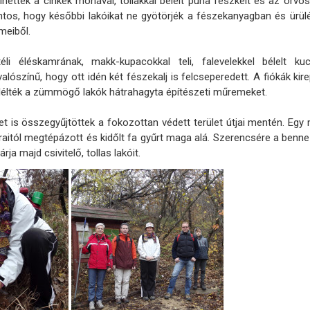
ették a cinkék mohával, tollakkal bélelt puha fészkeit és az örvös 
ntos, hogy későbbi lakóikat ne gyötörjék a fészekanyagban és ürü
meiből.
li éléskamrának, makk-kupacokkal teli, falevelekkel bélelt ku
lószínű, hogy ott idén két fészekalj is felcseperedett. A fiókák kir
lélték a zümmögő lakók hátrahagyta építészeti műremeket.
 is összegyűjtöttek a fokozottan védett terület útjai mentén. Egy 
haraitól megtépázott és kidőlt fa gyűrt maga alá. Szerencsére a ben
ja majd csivitelő, tollas lakóit.