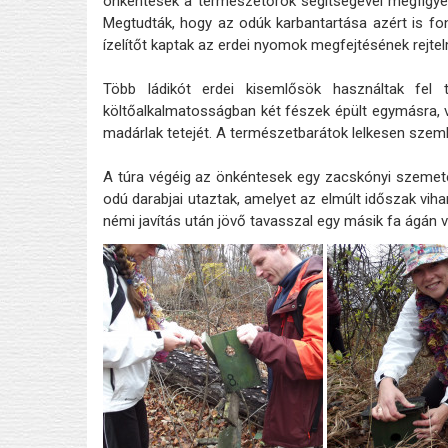
önkéntesek a természetőrök segítségével megfigyelh
Megtudták, hogy az odúk karbantartása azért is fo
ízelítőt kaptak az erdei nyomok megfejtésének rejtel
Több ládikót erdei kisemlősök használtak fel té
költőalkalmatosságban két fészek épült egymásra, va
madárlak tetejét. A természetbarátok lelkesen szem
A túra végéig az önkéntesek egy zacskónyi szemetet
odú darabjai utaztak, amelyet az elmúlt időszak vi
némi javítás után jövő tavasszal egy másik fa ágán vár