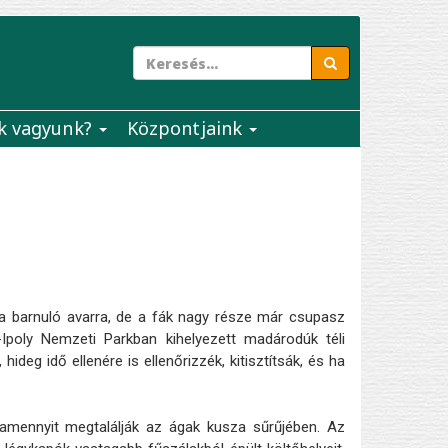
k vagyunk?
Központjaink
a barnuló avarra, de a fák nagy része már csupasz
-Ipoly Nemzeti Parkban kihelyezett madárodúk téli
deg idő ellenére is ellenőrizzék, kitisztítsák, és ha
amennyit megtalálják az ágak kusza sűrűjében. Az