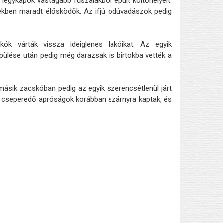
légykapók vastagabb fűszálakból épült költőhelyeit.
lékben maradt élősködők. Az ifjú odúvadászok pedig
ckók várták vissza ideiglenes lakóikat. Az egyik
epülése után pedig még darazsak is birtokba vették a
másik zacskóban pedig az egyik szerencsétlenül járt
ne cseperedő apróságok korábban szárnyra kaptak, és