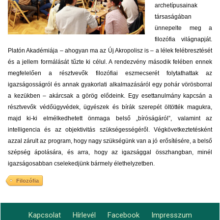
archetípusainak
társaságában
ünnepelte meg a
filozófia világnapját.
Platón Akadémiája – ahogyan ma az Új Akropolisz is – a lélek felébresztését
és a jellem formálását tűzte ki célul. A rendezvény második felében ennek
megfelelően a résztvevők filozófiai eszmecserét folytathattak az
igazságosságról és annak gyakorlati alkalmazásáról egy pohár vörösborral
a kezükben – akárcsak a görög elődeink. Egy esettanulmány kapcsán a
résztvevők védőügyvédek, ügyészek és bírák szerepét öltötték magukra,
majd ki-ki elmélkedhetett önmaga belső „bíróságáról”, valamint az
intelligencia és az objektivitás szükségességéről. Végkövetkeztetésként
azzal zárult az program, hogy nagy szükségünk van a jó erősítésére, a belső
szépség ápolására, és arra, hogy az igazsággal összhangban, minél
igazságosabban cselekedjünk bármely élethelyzetben.
Filozófia
Kapcsolat
Hírlevél
Facebook
Impresszum