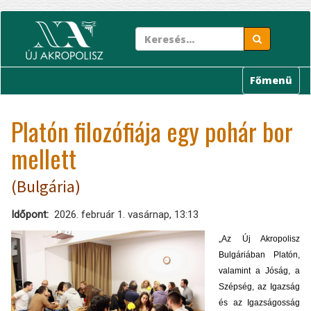
Ugrás
a
tartalomra
Főmenü
Platón filozófiája egy pohár bor
mellett
(Bulgária)
Időpont
2026. február 1. vasárnap, 13:13
„Az Új Akropolisz
Bulgáriában Platón,
valamint a Jóság, a
Szépség, az Igazság
és az Igazságosság